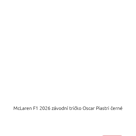
McLaren F1 2026 závodní tričko Oscar Piastri černé
Průměrné
hodnocení