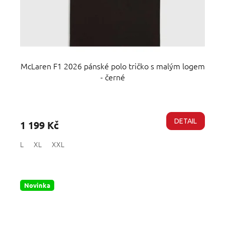
McLaren F1 2026 pánské polo tričko s malým logem
- černé
Průměrné
hodnocení
produktu
DETAIL
1 199 Kč
je
5,0
L
XL
XXL
z
5
hvězdiček.
Novinka