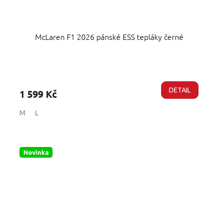
McLaren F1 2026 pánské ESS tepláky černé
Průměrné
hodnocení
produktu
DETAIL
1 599 Kč
je
4,7
M
L
z
5
hvězdiček.
Novinka