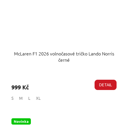
McLaren F1 2026 volnočasové tričko Lando Norris
černé
Průměrné
hodnocení
produktu
DETAIL
999 Kč
je
4,8
S
M
L
XL
z
5
hvězdiček.
Novinka