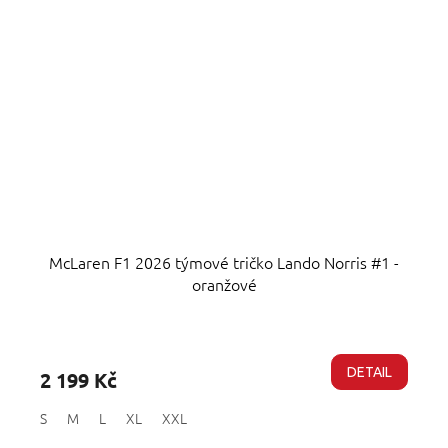
McLaren F1 2026 týmové tričko Lando Norris #1 -
oranžové
Průměrné
hodnocení
produktu
DETAIL
2 199 Kč
je
5,0
S
M
L
XL
XXL
z
5