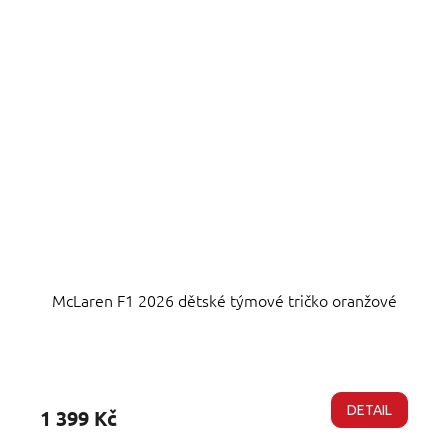
McLaren F1 2026 dětské týmové tričko oranžové
Průměrné
hodnocení
produktu
DETAIL
1 399 Kč
je
5,0