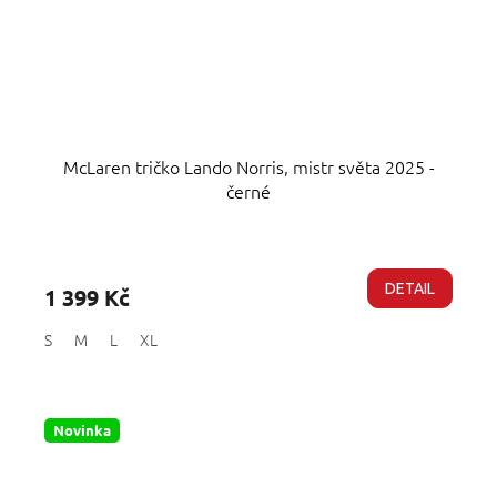
McLaren tričko Lando Norris, mistr světa 2025 -
černé
Průměrné
hodnocení
produktu
DETAIL
1 399 Kč
je
5,0
S
M
L
XL
z
5
hvězdiček.
Novinka