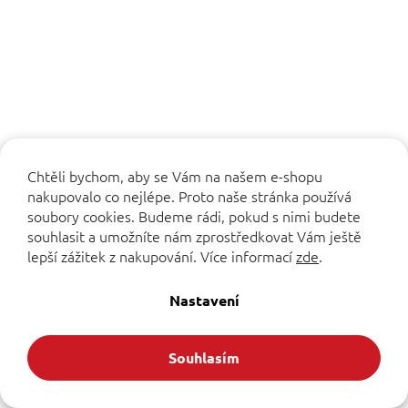
McLaren F1 2026 Trucker kšiltovka oranžová
Chtěli bychom, aby se Vám na našem e-shopu
nakupovalo co nejlépe. Proto naše stránka používá
soubory cookies. Budeme rádi, pokud s nimi budete
Průměrné
souhlasit a umožníte nám zprostředkovat Vám ještě
hodnocení
lepší zážitek z nakupování.
Více informací
zde
.
produktu
Do košíku
1 099 Kč
je
Nastavení
4,8
z
5
hvězdiček.
Novinka
Souhlasím