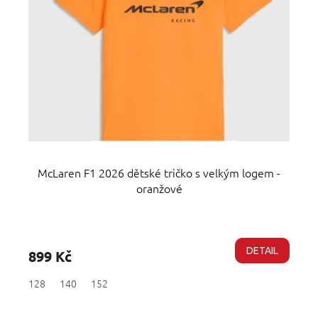
McLaren F1 2026 dětské tričko s velkým logem -
oranžové
Průměrné
hodnocení
produktu
DETAIL
899 Kč
je
4,7
128
140
152
z
5
hvězdiček.