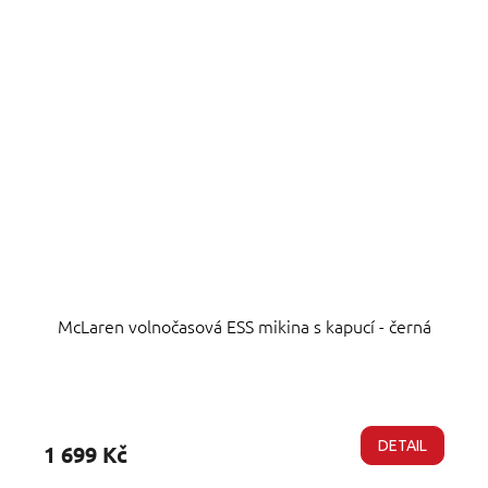
McLaren volnočasová ESS mikina s kapucí - černá
Průměrné
hodnocení
produktu
DETAIL
1 699 Kč
je
5,0