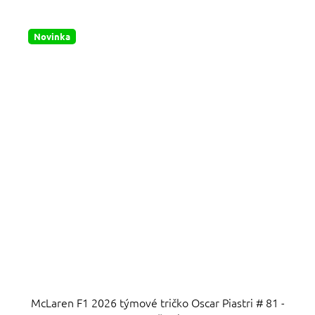
hvězdiček.
Novinka
McLaren F1 2026 týmové tričko Oscar Piastri # 81 -