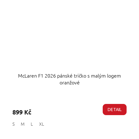
McLaren F1 2026 pánské tričko s malým logem
oranžové
Průměrné
hodnocení
produktu
DETAIL
899 Kč
je
5,0
S
M
L
XL
z
5
hvězdiček.