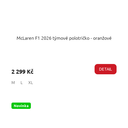
McLaren F1 2026 týmové polotričko - oranžové
Průměrné
hodnocení
produktu
DETAIL
2 299 Kč
je
5,0
M
L
XL
z
5
hvězdiček.
Novinka