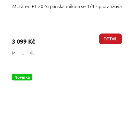
McLaren F1 2026 pánská mikina se 1/4 zip oranžová
Průměrné
hodnocení
produktu
DETAIL
3 099 Kč
je
5,0
M
L
XL
z
5
hvězdiček.
Novinka