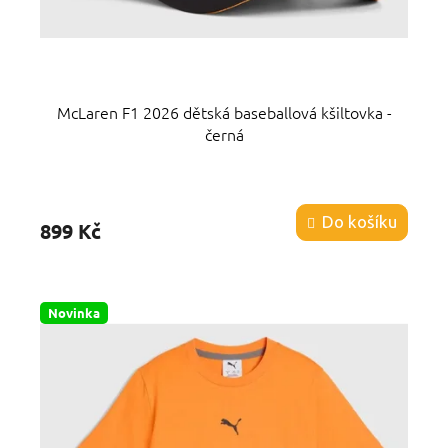
McLaren F1 2026 dětská baseballová kšiltovka -
černá
Průměrné
hodnocení
produktu
Do košíku
899 Kč
je
5,0
z
5
hvězdiček.
Novinka