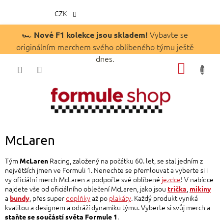
CZK
Přejít
🏎️
Vybavte se
Nové F1 kolekce jsou skladem!
na
originálním merchem svého oblíbeného týmu ještě
obsah
dnes.
NÁKUP
KOŠÍK
McLaren
Tým
Racing, založený na počátku 60. let, se stal jedním z
McLaren
největších jmen ve Formuli 1. Nenechte se přemlouvat a vyberte si i
vy oficiální merch McLaren a podpořte své oblíbené
jezdce
! V nabídce
najdete vše od oficiálního oblečení McLaren, jako jsou
,
trička
mikiny
a
, přes super
doplňky
až po
plakáty
.
Každý produkt vyniká
bundy
kvalitou a designem a odráží dynamiku týmu. Vyberte si svůj merch a
.
staňte se součástí světa Formule 1