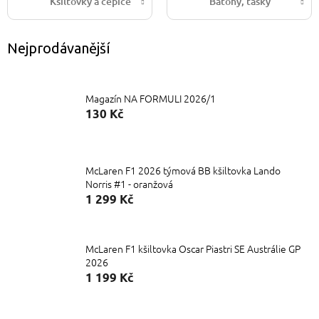
Kšiltovky a čepice
Batohy, tašky
Nejprodávanější
Magazín NA FORMULI 2026/1
130 Kč
McLaren F1 2026 týmová BB kšiltovka Lando
Norris #1 - oranžová
1 299 Kč
McLaren F1 kšiltovka Oscar Piastri SE Austrálie GP
2026
1 199 Kč