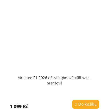
McLaren F1 2026 dětská týmová kšiltovka -
oranžová
Průměrné
hodnocení
produktu
Do košíku
1 099 Kč
je