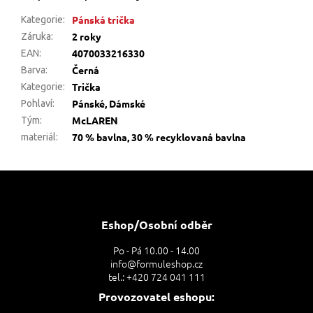
Pánská trička
Kategorie
:
2 roky
Záruka
:
4070033216330
EAN
:
Černá
Barva
:
Trička
Kategorie
:
Pánské, Dámské
Pohlaví
:
McLAREN
Tým
:
70 % bavlna, 30 % recyklovaná bavlna
materiál
:
Z
á
p
a
Eshop/Osobní odběr
t
Po - Pá 10.00 - 14.00
í
info@formuleshop.cz
tel.: +420 724 041 111
Provozovatel eshopu: