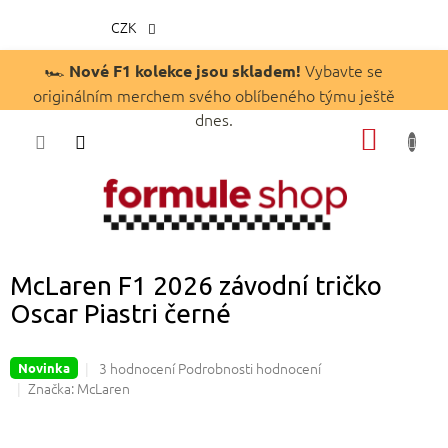
CZK
Přejít
🏎️
Vybavte se
Nové F1 kolekce jsou skladem!
na
originálním merchem svého oblíbeného týmu ještě
obsah
dnes.
NÁKUP
KOŠÍK
McLaren F1 2026 závodní tričko
Oscar Piastri černé
Průměrné
3 hodnocení
Podrobnosti hodnocení
Novinka
hodnocení
Značka:
McLaren
produktu
je
4,7