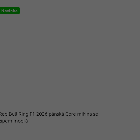
Novinka
Red Bull Ring F1 2026 pánská Core mikina se
zipem modrá
Průměrné
hodnocení