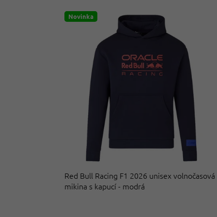
Novinka
Red Bull Racing F1 2026 unisex volnočasová
mikina s kapucí - modrá
Průměrné
hodnocení