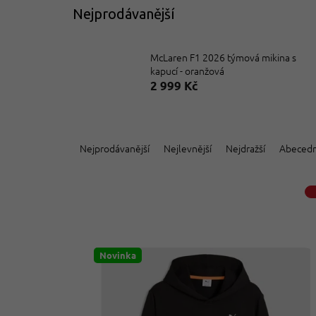
Nejprodávanější
McLaren F1 2026 týmová mikina s
kapucí - oranžová
2 999 Kč
Ř
a
Nejprodávanější
Nejlevnější
Nejdražší
Abeced
z
e
n
í
p
V
r
ý
o
Novinka
p
d
i
u
s
k
p