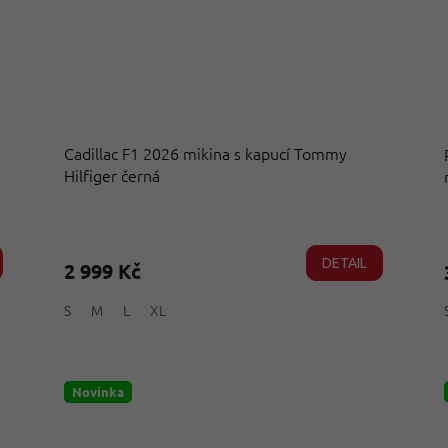
Cadillac F1 2026 mikina s kapucí Tommy
Hilfiger černá
Průměrné
hodnocení
produktu
DETAIL
2 999 Kč
je
5,0
S
M
L
XL
z
5
hvězdiček.
Novinka