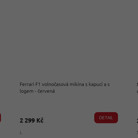
Ferrari F1 volnočasová mikina s kapucí a s
logem - červená
Průměrné
hodnocení
produktu
DETAIL
2 299 Kč
je
4,8
L
z