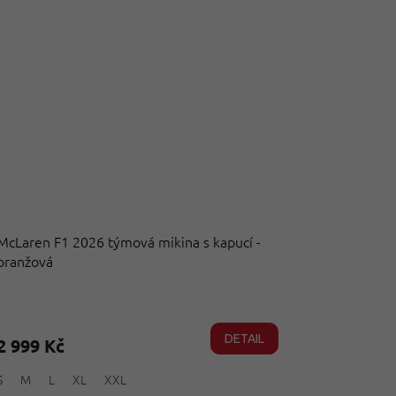
McLaren F1 2026 týmová mikina s kapucí -
oranžová
Průměrné
hodnocení
produktu
DETAIL
2 999 Kč
je
5,0
S
M
L
XL
XXL
z