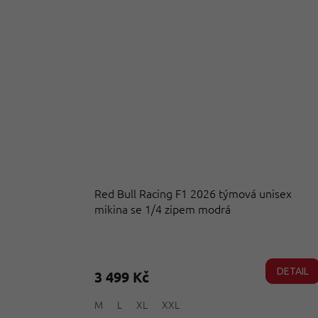
Red Bull Racing F1 2026 týmová unisex
mikina se 1/4 zipem modrá
Průměrné
hodnocení
produktu
DETAIL
3 499 Kč
je
4,8
M
L
XL
XXL
z