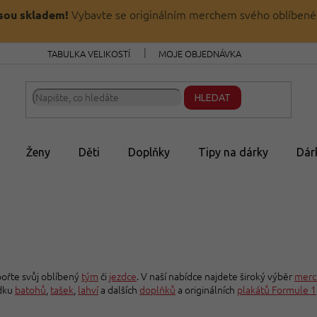
Vybavte se originálním merchem svého oblíbené
jsou skladem!
TABULKA VELIKOSTÍ
MOJE OBJEDNÁVKA
HLEDAT
Ženy
Děti
Doplňky
Tipy na dárky
Dár
ořte svůj oblíbený
tým
či
jezdce
. V naší nabídce najdete široký výběr
merc
ídku
batohů
,
tašek
,
lahví
a dalších
doplňků
a originálních
plakátů Formule 1