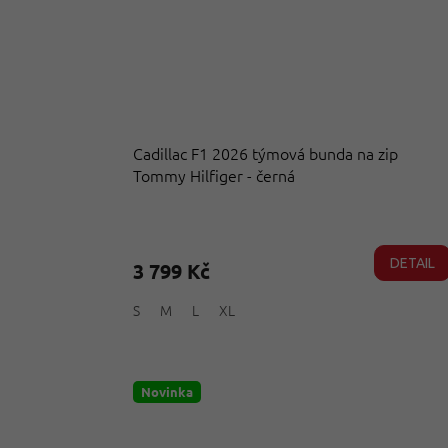
Cadillac F1 2026 týmová bunda na zip
Tommy Hilfiger - černá
Průměrné
hodnocení
produktu
DETAIL
3 799 Kč
je
5,0
S
M
L
XL
z
5
hvězdiček.
Novinka