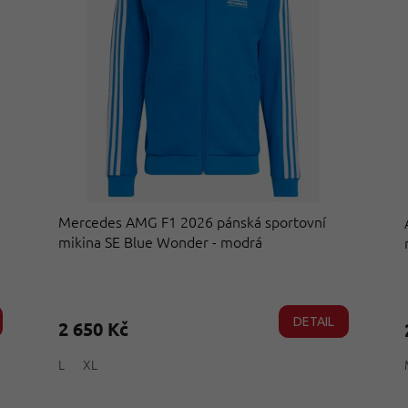
Mercedes AMG F1 2026 pánská sportovní
mikina SE Blue Wonder - modrá
Průměrné
hodnocení
produktu
DETAIL
2 650 Kč
je
5,0
L
XL
z
5
hvězdiček.