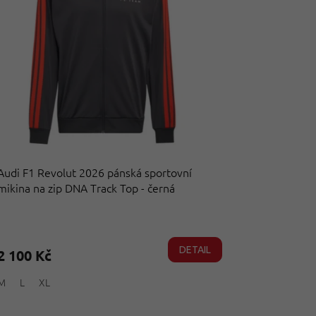
Audi F1 Revolut 2026 pánská sportovní
mikina na zip DNA Track Top - černá
Průměrné
hodnocení
produktu
DETAIL
2 100 Kč
je
5,0
M
L
XL
z
5
hvězdiček.