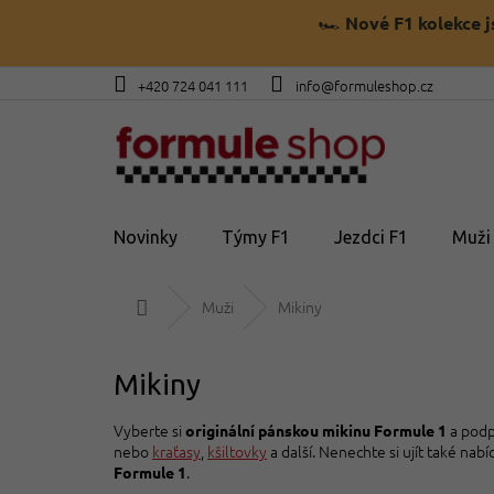
Přejít
🏎️
Nové F1 kolekce 
na
obsah
+420 724 041 111
info@formuleshop.cz
Novinky
Týmy F1
Jezdci F1
Muži
Domů
Muži
Mikiny
Mikiny
Vyberte si
a podp
originální pánskou mikinu Formule 1
nebo
kraťasy
,
kšiltovky
a další. Nenechte si ujít také nab
.
Formule 1