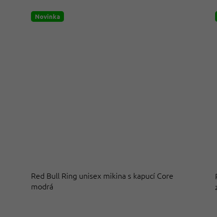
Novinka
Red Bull Ring unisex mikina s kapucí Core
modrá
Průměrné
hodnocení