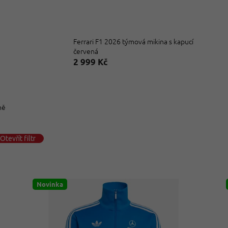
Ferrari F1 2026 týmová mikina s kapucí
červená
2 999 Kč
ně
Otevřít filtr
Novinka