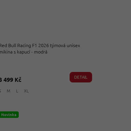
Red Bull Racing F1 2026 týmová unisex
mikina s kapucí - modrá
Průměrné
hodnocení
produktu
DETAIL
3 499 Kč
je
5,0
S
M
L
XL
z
5
hvězdiček.
Novinka