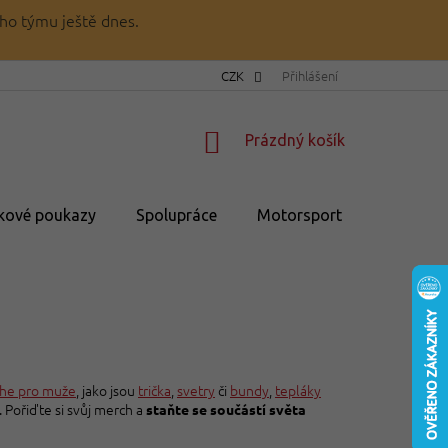
ho týmu ještě dnes.
CZK
Přihlášení
NÁKUPNÍ
Prázdný košík
KOŠÍK
kové poukazy
Spolupráce
Motorsport
💥Výprod
he pro muže
, jako jsou
trička
,
svetry
či
bundy
,
tepláky
. Pořiďte si svůj merch a
staňte se součástí světa