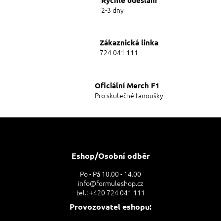
Rychlé odeslání
p
2-3 dny
r
v
k
y
Zákaznická linka
v
724 041 111
ý
p
i
Oficiální Merch F1
s
Pro skutečné fanoušky
u
Z
á
p
a
Eshop/Osobní odběr
t
Po - Pá 10.00 - 14.00
í
info@formuleshop.cz
tel.: +420 724 041 111
Provozovatel eshopu: