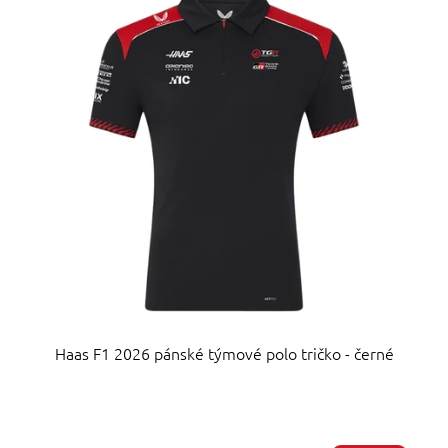
i
u
s
k
p
t
r
ů
o
d
u
k
t
ů
Haas F1 2026 pánské týmové polo tričko - černé
Průměrné
hodnocení