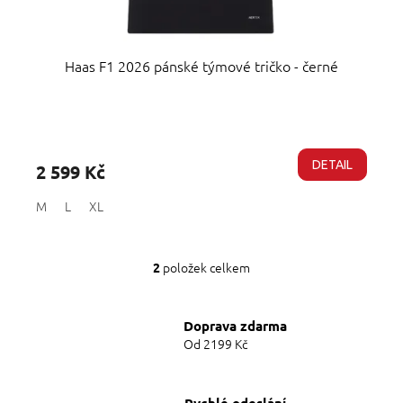
Haas F1 2026 pánské týmové tričko - černé
Průměrné
hodnocení
produktu
DETAIL
2 599 Kč
je
5,0
M
L
XL
z
5
hvězdiček.
položek celkem
2
O
v
l
Doprava zdarma
á
d
Od 2199 Kč
a
c
í