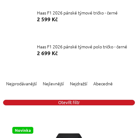
Haas F1 2026 pánské týmové tričko - černé
2 599 Kč
Haas F1 2026 pánské týmové polo tričko - černé
2 699 Kč
Ř
a
Nejprodávanější
Nejlevnější
Nejdražší
Abecedně
z
e
n
Otevřít filtr
í
p
V
r
ý
o
Novinka
p
d