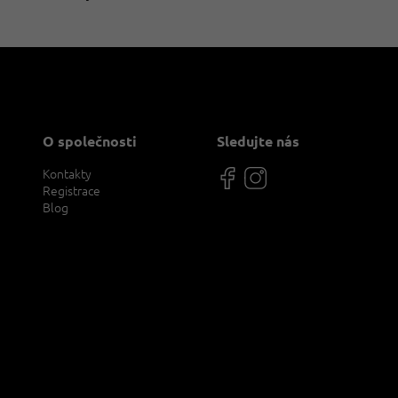
a
c
í
p
r
v
k
y
v
O společnosti
Sledujte nás
ý
p
Kontakty
i
Registrace
s
Blog
u