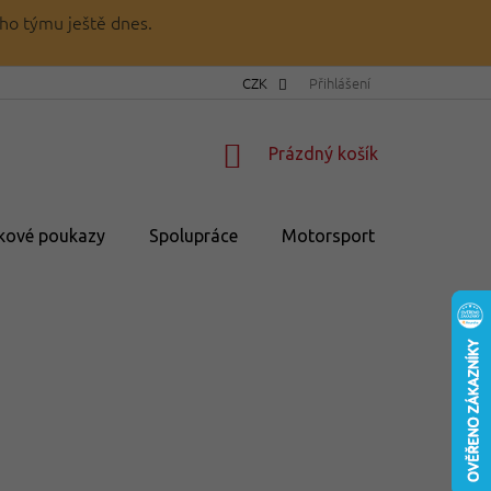
ho týmu ještě dnes.
CZK
Přihlášení
NÁKUPNÍ
Prázdný košík
KOŠÍK
kové poukazy
Spolupráce
Motorsport
💥Výprod