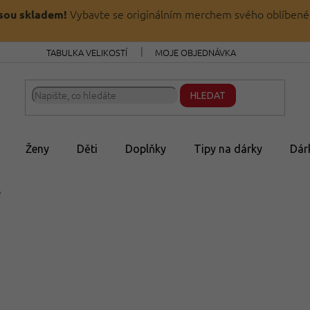
Vybavte se originálním merchem svého oblíbené
jsou skladem!
TABULKA VELIKOSTÍ
MOJE OBJEDNÁVKA
HLEDAT
Ženy
Děti
Doplňky
Tipy na dárky
Dár
y