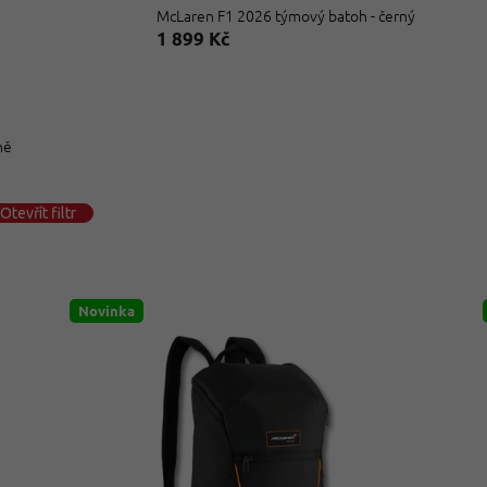
McLaren F1 2026 týmový batoh - černý
1 899 Kč
ně
Otevřít filtr
Novinka