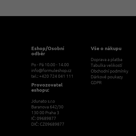
Z
á
p
a
t
Eshop/Osobní
Vše o nákupu
í
odběr
Doprava a platba
Po - Pá 10.00 - 14.00
Tabulka velikostí
info@formuleshop.cz
Obchodní podmínky
tel.: +420 724 041 111
Dárkové poukazy
GDPR
Provozovatel
eshopu:
Jdunato s.r.o
Baranova 642/30
130 00 Praha 3
IČ: 09689877
DIČ: CZ09689877