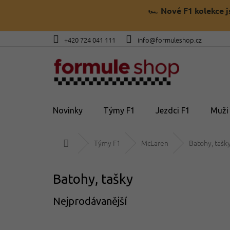
Přejít
🏎️
Nové F1 kolekce 
na
obsah
+420 724 041 111
info@formuleshop.cz
Novinky
Týmy F1
Jezdci F1
Muži
Domů
Týmy F1
McLaren
Batohy, tašk
Batohy, tašky
Nejprodávanější