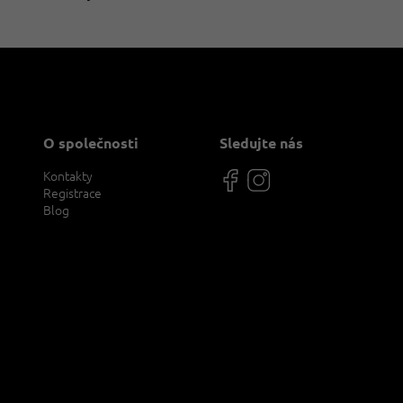
a
c
í
p
r
v
k
y
v
O společnosti
Sledujte nás
ý
p
Kontakty
i
Registrace
s
Blog
u