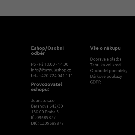
Z
á
p
a
t
Eshop/Osobní
Vše o nákupu
í
odběr
Doprava a platba
Po - Pá 10.00 - 14.00
Tabulka velikostí
info@formuleshop.cz
Obchodní podmínky
tel.: +420 724 041 111
Dárkové poukazy
GDPR
Provozovatel
eshopu:
Jdunato s.r.o
Baranova 642/30
130 00 Praha 3
IČ: 09689877
DIČ: CZ09689877