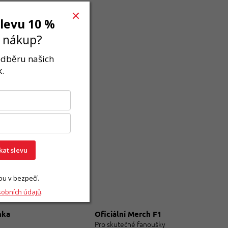
slevu 10 %
í nákup?
 odběru našich
.
skat slevu
ou v bezpečí.
sobních údajů
.
nka
Oficiální Merch F1
Pro skutečné fanoušky