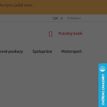
ho týmu ještě dnes.
CZK
Přihlášení
NÁKUPNÍ
Prázdný košík
KOŠÍK
kové poukazy
Spolupráce
Motorsport
💥Výprod