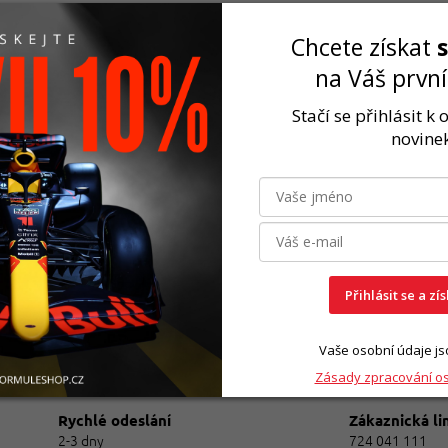
Chcete získat
na Váš prvn
Stačí se přihlásit k
novinek
Přihlásit se a zí
Vaše osobní údaje js
O
v
Zásady zpracování o
l
á
Rychlé odeslání
Zákaznická li
d
2-3 dny
724 041 111