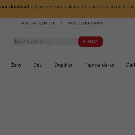
Vybavte se originálním merchem svého oblíbené
jsou skladem!
TABULKA VELIKOSTÍ
MOJE OBJEDNÁVKA
HLEDAT
Ženy
Děti
Doplňky
Tipy na dárky
Dár