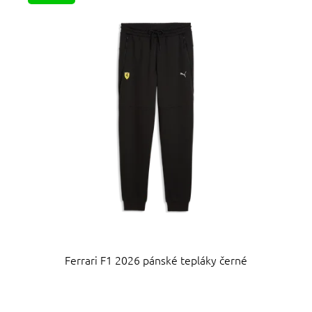
p
d
i
u
s
k
p
t
r
ů
o
d
u
k
t
ů
Ferrari F1 2026 pánské tepláky černé
Průměrné