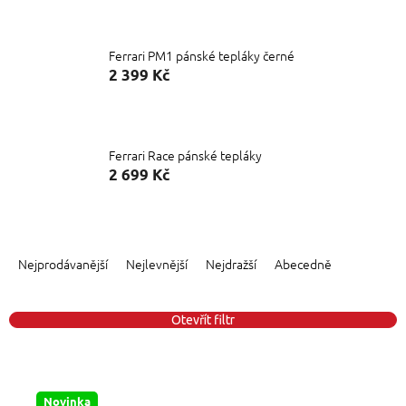
Ferrari PM1 pánské tepláky černé
2 399 Kč
Ferrari Race pánské tepláky
2 699 Kč
Ř
a
Nejprodávanější
Nejlevnější
Nejdražší
Abecedně
z
e
n
Otevřít filtr
í
p
V
r
ý
o
Novinka