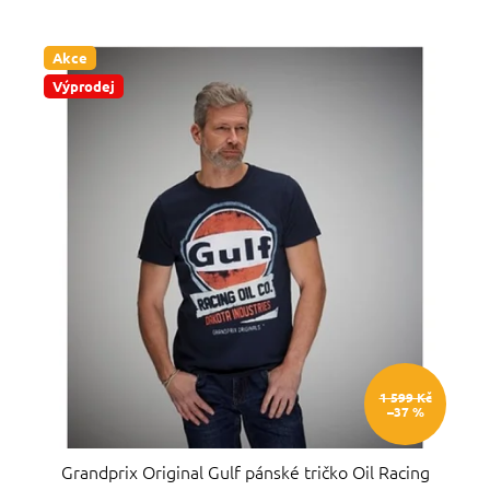
hvězdiček.
Akce
Výprodej
1 599 Kč
–37 %
Grandprix Original Gulf pánské tričko Oil Racing