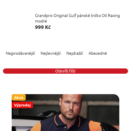
Grandprix Original Gulf pánské tričko Oil Racing
modré
999 Kč
Ř
a
Nejprodávanější
Nejlevnější
Nejdražší
Abecedně
z
e
n
Otevřít filtr
í
p
V
r
ý
o
Akce
p
d
Výprodej
i
u
s
k
p
t
r
ů