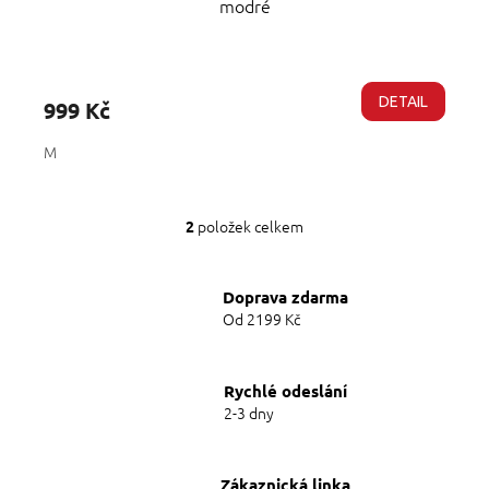
modré
Průměrné
hodnocení
produktu
DETAIL
999 Kč
je
5,0
M
z
5
hvězdiček.
položek celkem
2
O
v
l
Doprava zdarma
á
d
Od 2199 Kč
a
c
í
Rychlé odeslání
p
2-3 dny
r
v
k
y
Zákaznická linka