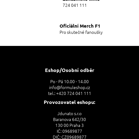
v
724 041 111
ý
p
i
Oficiální Merch F1
s
Pro skutečné fanoušky
u
Z
á
p
a
Eshop/Osobní odběr
t
Po - Pá 10.00 - 14.00
í
info@formuleshop.cz
tel.: +420 724 041 111
Provozovatel eshopu:
Jdunato s.r.o
Baranova 642/30
130 00 Praha 3
IČ: 09689877
DIČ: CZ09689877