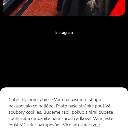
Instagram
Sledovat na Instagramu
Chtěli bychom, aby se Vám na našem e-shopu
nakupovalo co nejlépe. Proto naše stránka používá
soubory cookies. Budeme rádi, pokud s nimi budete
souhlasit a umožníte nám zprostředkovat Vám ještě
lepší zážitek z nakupování.
Více informací
zde
.