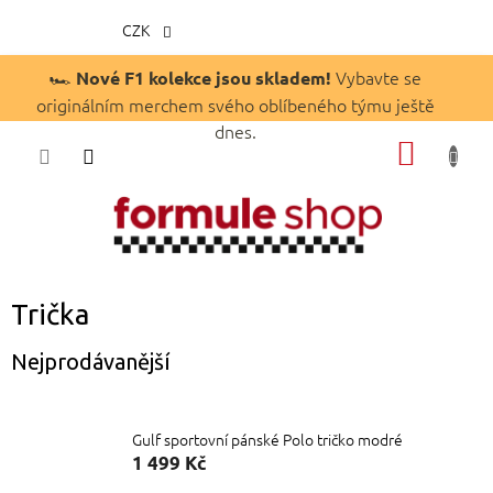
CZK
Přejít
🏎️
Vybavte se
Nové F1 kolekce jsou skladem!
na
originálním merchem svého oblíbeného týmu ještě
obsah
dnes.
NÁKUP
KOŠÍK
Trička
Nejprodávanější
Gulf sportovní pánské Polo tričko modré
1 499 Kč