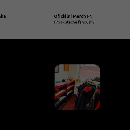
hvězdiček.
nka
Oficiální Merch F1
Pro skutečné fanoušky