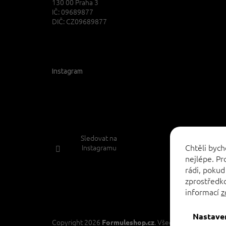
130 00 Praha 3
IČ: 09689877
DIČ: CZ09689877
Instagram
Sledovat na
Chtěli byc
Instagramu
nejlépe. P
rádi, pokud
zprostředko
informací
z
Nastave
Copyright 2026
. Všechna práva vyhraz
Formuleshop.cz