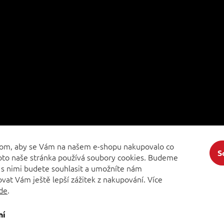
hom, aby se Vám na našem e-shopu nakupovalo co
S
roto naše stránka používá soubory cookies. Budeme
 s nimi budete souhlasit a umožníte nám
vat Vám ještě lepší zážitek z nakupování.
Více
de
.
ní
ena.
Upravit nastavení cookies