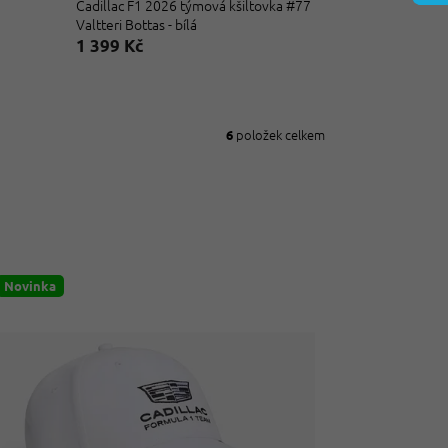
Cadillac F1 2026 týmová kšiltovka #77
Valtteri Bottas - bílá
1 399 Kč
položek celkem
6
Novinka