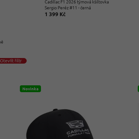
Cadillac F1 2026 týmová kšiltovka
Sergio Peréz #11 - černá
1 399 Kč
ně
Otevřít filtr
Novinka