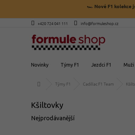
Přejít
🏎️
Nové F1 kolekce 
na
obsah
+420 724 041 111
info@formuleshop.cz
Novinky
Týmy F1
Jezdci F1
Muži
Domů
Týmy F1
Cadillac F1 Team
Kšil
Kšiltovky
Nejprodávanější