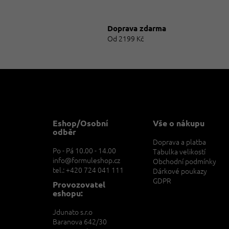
Doprava zdarma
Od 2199 Kč
Z
á
p
a
t
Eshop/Osobní
Vše o nákupu
í
odběr
Doprava a platba
Po - Pá 10.00 - 14.00
Tabulka velikostí
info@formuleshop.cz
Obchodní podmínky
tel.: +420 724 041 111
Dárkové poukazy
GDPR
Provozovatel
eshopu:
Jdunato s.r.o
Baranova 642/30