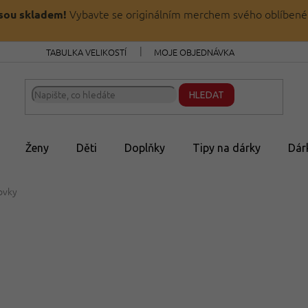
Vybavte se originálním merchem svého oblíbené
jsou skladem!
TABULKA VELIKOSTÍ
MOJE OBJEDNÁVKA
HLEDAT
Ženy
Děti
Doplňky
Tipy na dárky
Dár
tovky