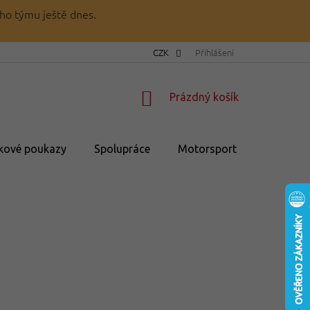
ho týmu ještě dnes.
CZK
Přihlášení
NÁKUPNÍ
Prázdný košík
KOŠÍK
kové poukazy
Spolupráce
Motorsport
💥Výprod