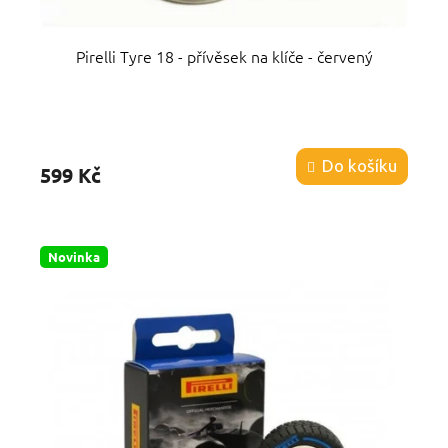
Pirelli Tyre 18 - přívěsek na klíče - červený
Průměrné
hodnocení
produktu
Do košíku
599 Kč
je
5,0
z
5
hvězdiček.
Novinka