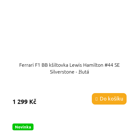
Ferrari F1 BB kšiltovka Lewis Hamilton #44 SE
Silverstone - žlutá
Průměrné
hodnocení
produktu
Do košíku
1 299 Kč
je
5,0
z
5
hvězdiček.
Novinka