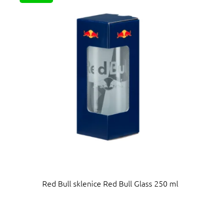
p
d
i
u
s
k
p
t
r
ů
o
d
u
k
t
ů
Red Bull sklenice Red Bull Glass 250 ml
Průměrné