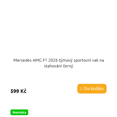
Mercedes AMG F1 2026 týmový sportovní vak na
stahování černý
Průměrné
hodnocení
produktu
Do košíku
599 Kč
je
4,8
z
5
hvězdiček.
Novinka