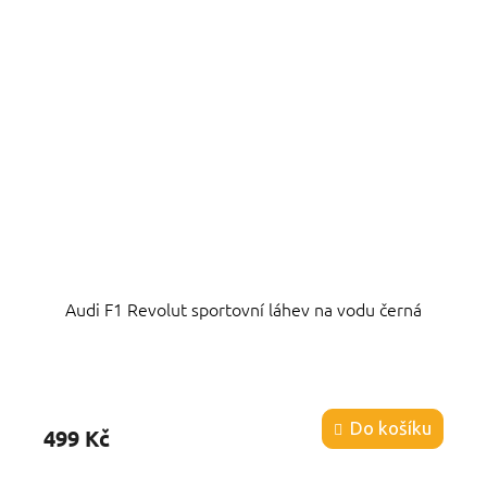
Audi F1 Revolut sportovní láhev na vodu černá
Průměrné
hodnocení
produktu
Do košíku
499 Kč
je
4,8
z