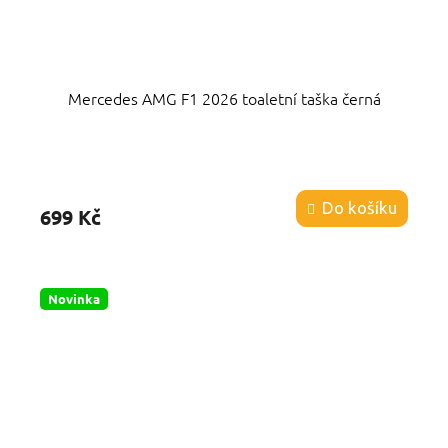
Mercedes AMG F1 2026 toaletní taška černá
Průměrné
hodnocení
produktu
Do košíku
699 Kč
je
4,8
z
5
hvězdiček.
Novinka