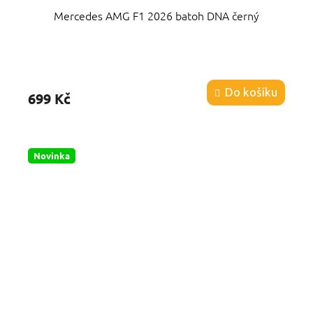
Mercedes AMG F1 2026 batoh DNA černý
Průměrné
hodnocení
produktu
Do košíku
699 Kč
je
5,0
z
5
hvězdiček.
Novinka