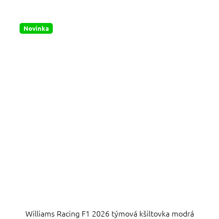
z
5
hvězdiček.
Novinka
Williams Racing F1 2026 týmová kšiltovka modrá