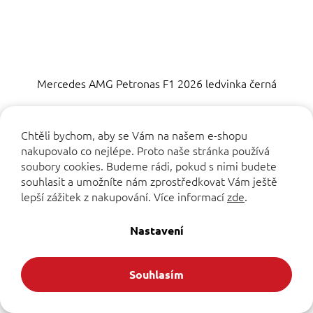
Mercedes AMG Petronas F1 2026 ledvinka černá
Průměrné
Chtěli bychom, aby se Vám na našem e-shopu
hodnocení
nakupovalo co nejlépe. Proto naše stránka používá
produktu
Do košíku
999 Kč
soubory cookies. Budeme rádi, pokud s nimi budete
je
souhlasit a umožníte nám zprostředkovat Vám ještě
5,0
z
lepší zážitek z nakupování.
Více informací
zde
.
5
hvězdiček.
Novinka
Nastavení
Souhlasím