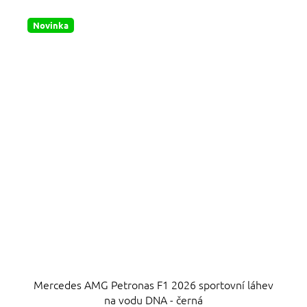
5
hvězdiček.
Novinka
Mercedes AMG Petronas F1 2026 sportovní láhev
na vodu DNA - černá