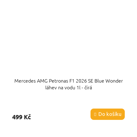
Mercedes AMG Petronas F1 2026 SE Blue Wonder
láhev na vodu 1l - čirá
Průměrné
hodnocení
produktu
Do košíku
499 Kč
je
5,0
z
5