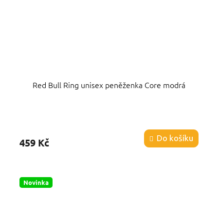
Red Bull Ring unisex peněženka Core modrá
Průměrné
hodnocení
produktu
Do košíku
459 Kč
je
4,8
z
5
hvězdiček.
Novinka