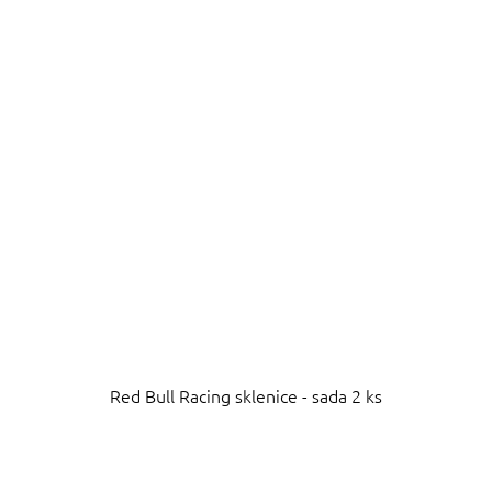
Red Bull Racing sklenice - sada 2 ks
Průměrné
hodnocení