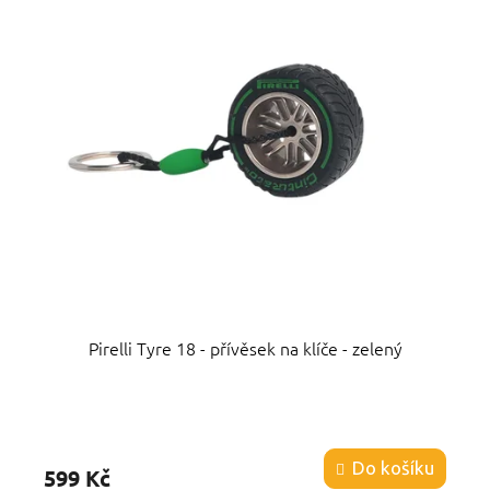
Pirelli Tyre 18 - přívěsek na klíče - zelený
Průměrné
hodnocení
produktu
Do košíku
599 Kč
je