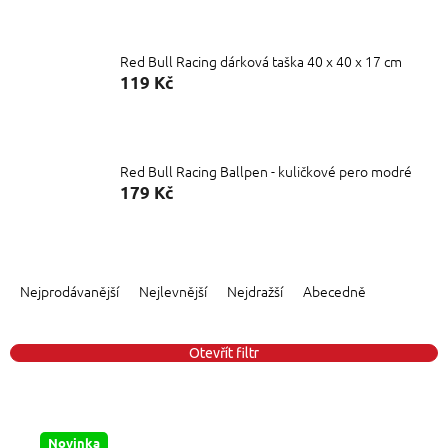
Red Bull Racing dárková taška 40 x 40 x 17 cm
119 Kč
Red Bull Racing Ballpen - kuličkové pero modré
179 Kč
Ř
a
Nejprodávanější
Nejlevnější
Nejdražší
Abecedně
z
e
n
Otevřít filtr
í
p
V
r
ý
o
Novinka