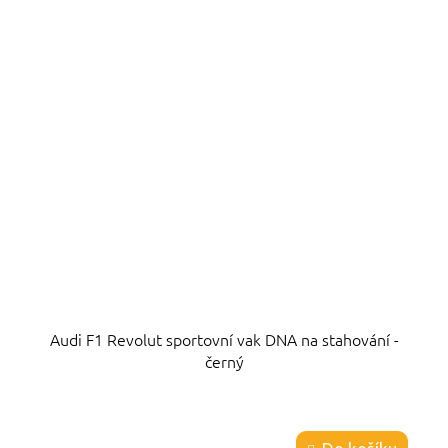
Audi F1 Revolut sportovní vak DNA na stahování -
černý
Průměrné
hodnocení
produktu