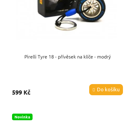
Pirelli Tyre 18 - přívěsek na klíče - modrý
Průměrné
hodnocení
produktu
Do košíku
599 Kč
je
5,0
z
5
hvězdiček.
Novinka