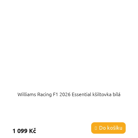
Williams Racing F1 2026 Essential kšiltovka bílá
Průměrné
hodnocení
produktu
Do košíku
1 099 Kč
je
4,8