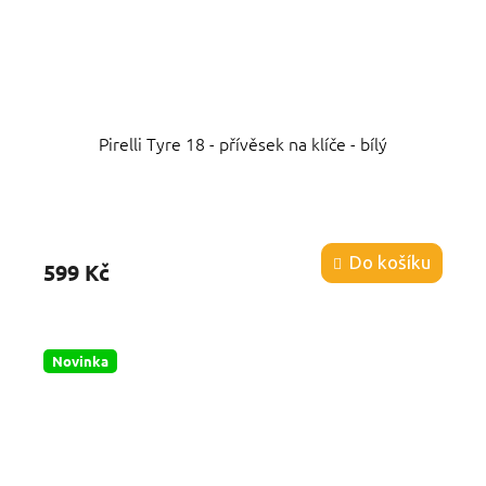
Pirelli Tyre 18 - přívěsek na klíče - bílý
Průměrné
hodnocení
produktu
Do košíku
599 Kč
je
5,0
z
5
hvězdiček.
Novinka