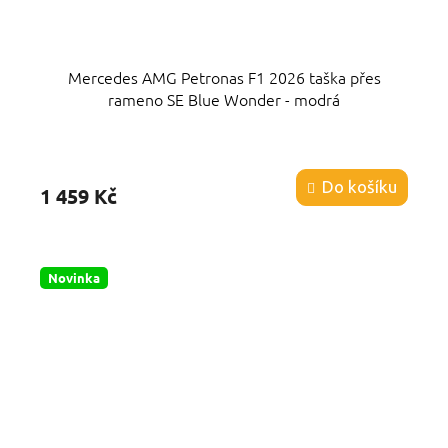
Mercedes AMG Petronas F1 2026 taška přes
rameno SE Blue Wonder - modrá
Průměrné
hodnocení
produktu
Do košíku
1 459 Kč
je
5,0
z
5
hvězdiček.
Novinka