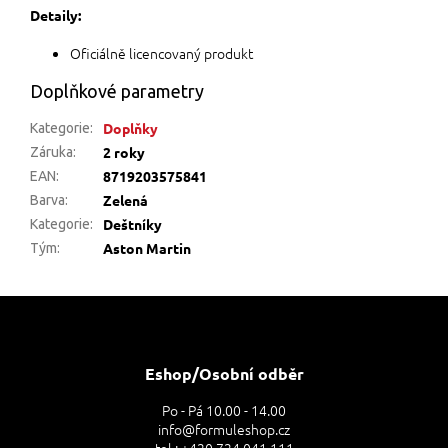
Detaily:
Oficiálně licencovaný produkt
Doplňkové parametry
Doplňky
Kategorie
:
2 roky
Záruka
:
8719203575841
EAN
:
Zelená
Barva
:
Deštníky
Kategorie
:
Aston Martin
Tým
:
Z
á
p
a
Eshop/Osobní odběr
t
Po - Pá 10.00 - 14.00
í
info@formuleshop.cz
tel.: +420 724 041 111