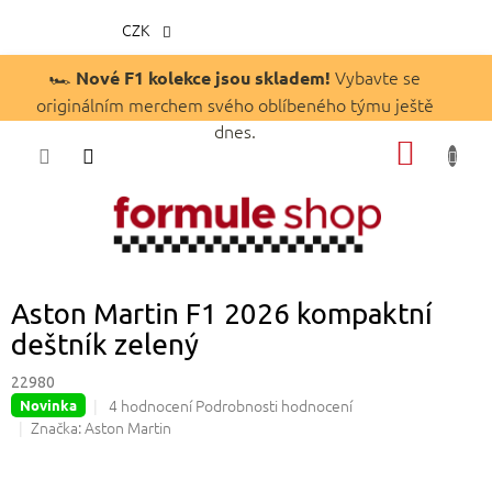
CZK
Přejít
🏎️
Vybavte se
Nové F1 kolekce jsou skladem!
na
originálním merchem svého oblíbeného týmu ještě
obsah
dnes.
NÁKUP
KOŠÍK
Aston Martin F1 2026 kompaktní
deštník zelený
22980
Průměrné
4 hodnocení
Podrobnosti hodnocení
Novinka
hodnocení
Značka:
Aston Martin
produktu
je
5,0