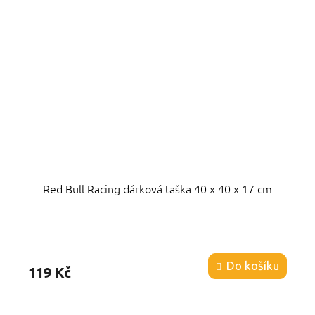
Red Bull Racing dárková taška 40 x 40 x 17 cm
Průměrné
hodnocení
produktu
Do košíku
119 Kč
je
5,0
z
5