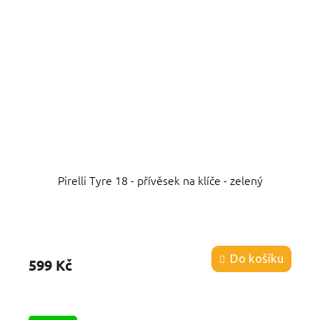
Pirelli Tyre 18 - přívěsek na klíče - zelený
Průměrné
hodnocení
produktu
Do košíku
599 Kč
je
5,0
z
5