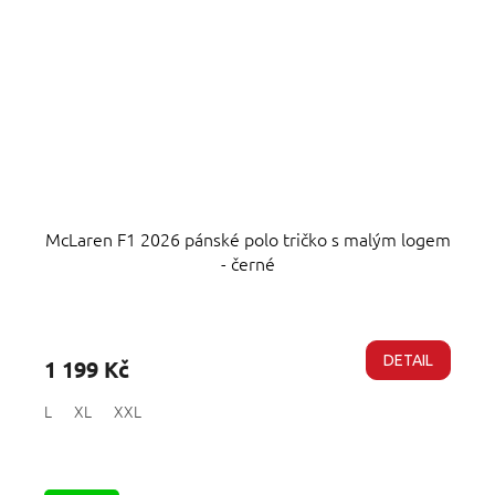
McLaren F1 2026 pánské polo tričko s malým logem
- černé
Průměrné
hodnocení
produktu
DETAIL
1 199 Kč
je
5,0
L
XL
XXL
z
5
hvězdiček.