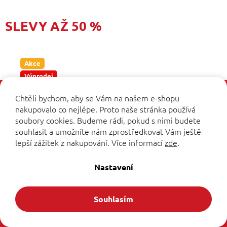
hvězdiček.
SLEVY AŽ 50 %
Akce
Výprodej
SLEVA 10 % na první nákup
Chtěli bychom, aby se Vám na našem e-shopu
nakupovalo co nejlépe. Proto naše stránka používá
Přihlaste se k novinkám
a sleva
10 % na první nákup je Vaše.
soubory cookies. Budeme rádi, pokud s nimi budete
souhlasit a umožníte nám zprostředkovat Vám ještě
lepší zážitek z nakupování.
Více informací
zde
.
Přihlásit se a získat slevu
Nastavení
osobních
Zásady zpracování
údajů
Souhlasím
2 699 Kč
–40 %