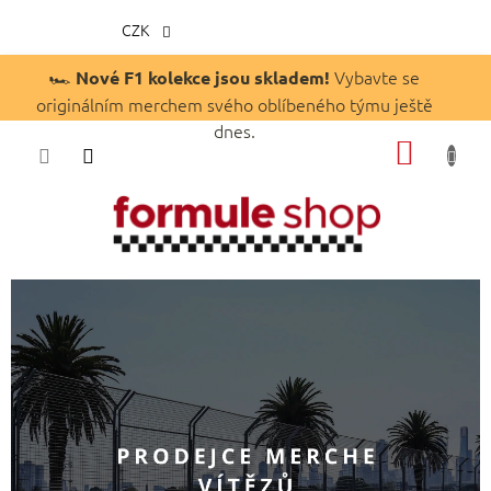
CZK
Přejít
🏎️
Vybavte se
Nové F1 kolekce jsou skladem!
na
originálním merchem svého oblíbeného týmu ještě
obsah
dnes.
NÁKUP
KOŠÍK
S
t
a
ň
t
e
s