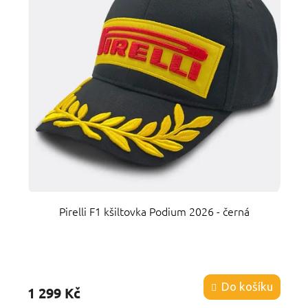
Pirelli F1 kšiltovka Podium 2026 - černá
Průměrné
hodnocení
produktu
Do košíku
1 299 Kč
je