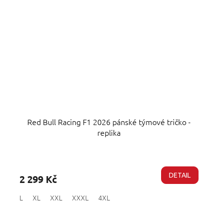
Red Bull Racing F1 2026 pánské týmové tričko -
replika
Průměrné
hodnocení
produktu
DETAIL
2 299 Kč
je
5,0
L
XL
XXL
XXXL
4XL
z
5
hvězdiček.