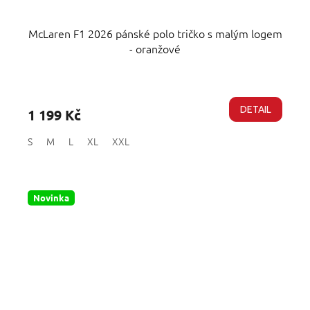
McLaren F1 2026 pánské polo tričko s malým logem
- oranžové
Průměrné
hodnocení
produktu
DETAIL
1 199 Kč
je
4,5
S
M
L
XL
XXL
z
5
hvězdiček.
Novinka