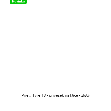
hvězdiček.
Novinka
Pirelli Tyre 18 - přívěsek na klíče - žlutý