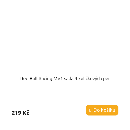
Red Bull Racing MV1 sada 4 kuličkových per
Průměrné
hodnocení
produktu
Do košíku
219 Kč
je
5,0
z
5