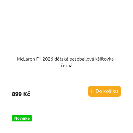
McLaren F1 2026 dětská baseballová kšiltovka -
černá
Průměrné
hodnocení
produktu
Do košíku
899 Kč
je
5,0
z
5
hvězdiček.
Novinka