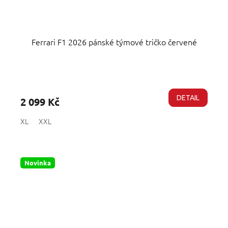
Ferrari F1 2026 pánské týmové tričko červené
Průměrné
hodnocení
produktu
DETAIL
2 099 Kč
je
5,0
XL
XXL
z
5
hvězdiček.
Novinka