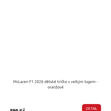
McLaren F1 2026 dětské tričko s velkým logem -
oranžové
Průměrné
hodnocení
produktu
DETAIL
899 Kč