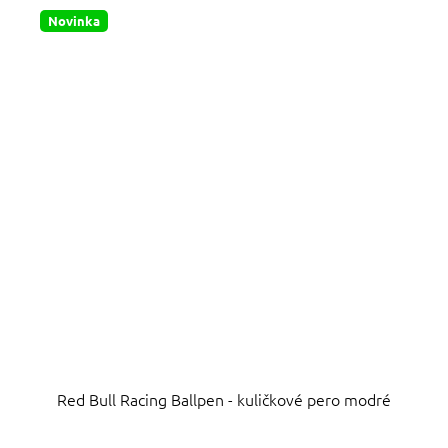
hvězdiček.
Novinka
Red Bull Racing Ballpen - kuličkové pero modré