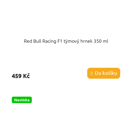
Red Bull Racing F1 týmový hrnek 350 ml
Průměrné
hodnocení
produktu
Do košíku
459 Kč
je
3,7
z
5
hvězdiček.
Novinka