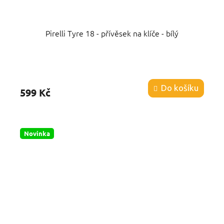
Pirelli Tyre 18 - přívěsek na klíče - bílý
Průměrné
hodnocení
produktu
Do košíku
599 Kč
je
5,0
z
5
hvězdiček.
Novinka