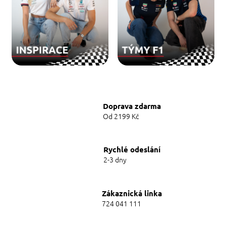
r
m
u
l
e
1
!
Doprava zdarma
Od 2199 Kč
Rychlé odeslání
2-3 dny
Zákaznická linka
724 041 111