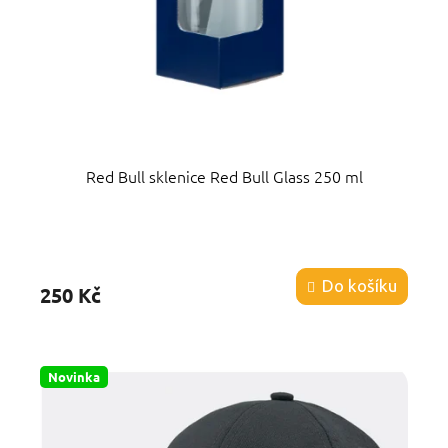
Red Bull sklenice Red Bull Glass 250 ml
Průměrné
hodnocení
produktu
Do košíku
250 Kč
je
4,8
z
5
hvězdiček.
Novinka