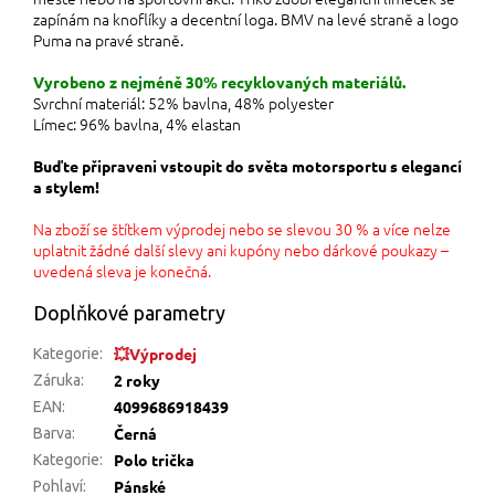
zapínám na knoflíky a decentní loga. BMV na levé straně a logo
Puma na pravé straně.
Vyrobeno z nejméně 30% recyklovaných materiálů.
Svrchní materiál: 52% bavlna, 48% polyester
Límec: 96% bavlna, 4% elastan
Buďte připraveni vstoupit do světa motorsportu s elegancí
a stylem!
Na zboží se štítkem výprodej nebo se slevou 30 % a více nelze
uplatnit žádné další slevy ani kupóny nebo dárkové poukazy –
uvedená sleva je konečná.
Doplňkové parametry
💥Výprodej
Kategorie
:
2 roky
Záruka
:
4099686918439
EAN
:
Černá
Barva
:
Polo trička
Kategorie
:
Pánské
Pohlaví
: