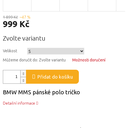
1 899 Kč
–47 %
999 Kč
Měrná
Zvolte variantu
cena:
Velikost
Můžeme doručit do:
Zvolte variantu
Možnosti doručení
Přidat do košíku
BMW MMS pánské polo tričko
Detailní informace