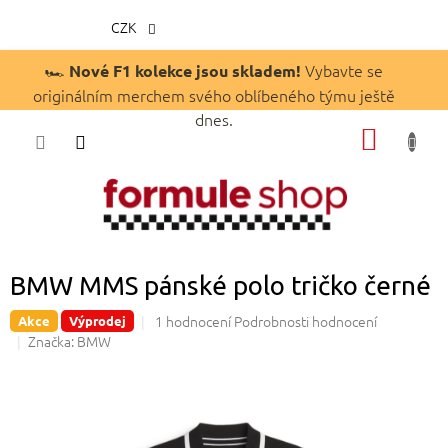
CZK
Přejít
🏎️
Vybavte se
Nové F1 kolekce jsou skladem!
na
originálním merchem svého oblíbeného týmu ještě
obsah
dnes.
NÁKUP
KOŠÍK
BMW MMS pánské polo tričko černé
Průměrné
1 hodnocení
Podrobnosti hodnocení
Akce
Výprodej
hodnocení
Značka:
BMW
produktu
je
5,0
z
5