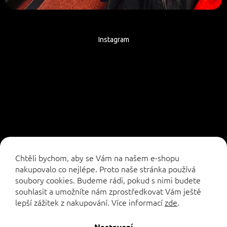
Instagram
Sledovat na Instagramu
Chtěli bychom, aby se Vám na našem e-shopu
nakupovalo co nejlépe. Proto naše stránka používá
soubory cookies. Budeme rádi, pokud s nimi budete
souhlasit a umožníte nám zprostředkovat Vám ještě
lepší zážitek z nakupování.
Více informací
zde
.
Vytvořil Shoptet
Nastavení