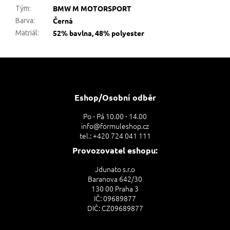
BMW M MOTORSPORT
Tým
:
Černá
Barva
:
52% bavlna, 48% polyester
Matriál
:
Z
á
p
a
Eshop/Osobní odběr
t
Po - Pá 10.00 - 14.00
í
info@formuleshop.cz
tel.: +420 724 041 111
Provozovatel eshopu:
Jdunato s.r.o
Baranova 642/30
130 00 Praha 3
IČ: 09689877
DIČ: CZ09689877