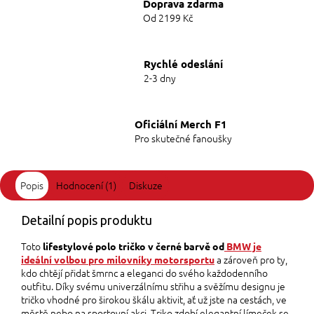
Doprava zdarma
Od 2199 Kč
Rychlé odeslání
2-3 dny
Oficiální Merch F1
Pro skutečné fanoušky
Popis
Hodnocení (1)
Diskuze
Detailní popis produktu
Toto
lifestylové polo tričko v černé barvě od
BMW je
a zároveň pro ty,
ideální volbou pro milovníky motorsportu
kdo chtějí přidat šmrnc a eleganci do svého každodenního
outfitu.
Díky svému univerzálnímu střihu a svěžímu designu je
tričko vhodné pro širokou škálu aktivit, ať už jste na cestách, ve
městě nebo na sportovní akci. Triko zdobí elegantní límeček se