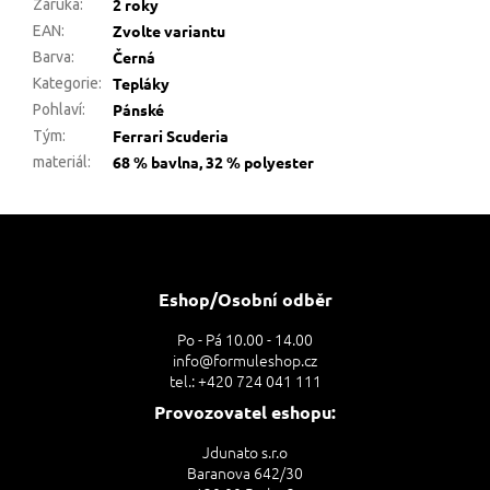
2 roky
Záruka
:
Zvolte variantu
EAN
:
Černá
Barva
:
Tepláky
Kategorie
:
Pánské
Pohlaví
:
Ferrari Scuderia
Tým
:
68 % bavlna, 32 % polyester
materiál
:
Z
á
p
a
Eshop/Osobní odběr
t
Po - Pá 10.00 - 14.00
í
info@formuleshop.cz
tel.: +420 724 041 111
Provozovatel eshopu:
Jdunato s.r.o
Baranova 642/30