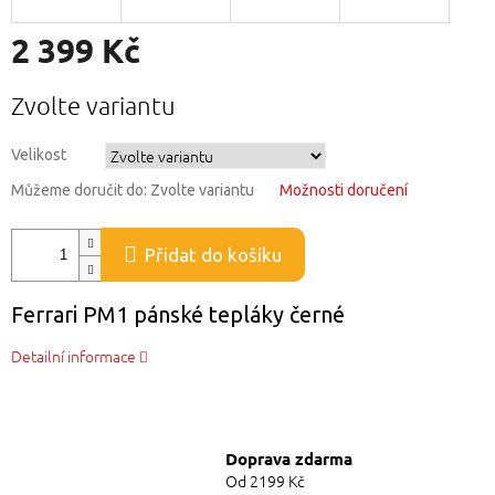
2 399 Kč
Měrná
Zvolte variantu
cena:
Velikost
Můžeme doručit do:
Zvolte variantu
Možnosti doručení
Přidat do košíku
Ferrari PM1 pánské tepláky černé
Detailní informace
Doprava zdarma
Od 2199 Kč