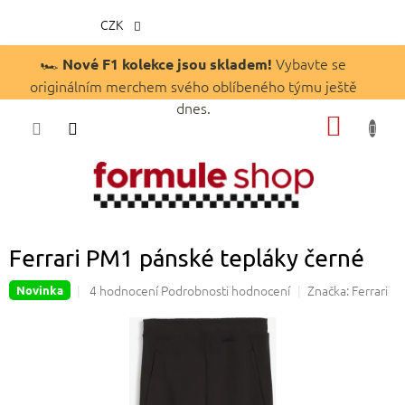
CZK
Přejít
🏎️
Vybavte se
Nové F1 kolekce jsou skladem!
na
originálním merchem svého oblíbeného týmu ještě
obsah
dnes.
NÁKUP
KOŠÍK
Ferrari PM1 pánské tepláky černé
Průměrné
4 hodnocení
Podrobnosti hodnocení
Značka:
Ferrari
Novinka
hodnocení
produktu
je
5,0
z
5