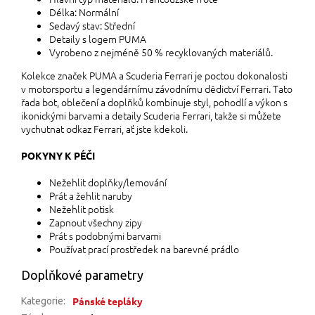
Délka: Normální
Sedavý stav: Střední
Detaily s logem PUMA
Vyrobeno z nejméně 50 % recyklovaných materiálů.
Kolekce značek PUMA a Scuderia Ferrari je poctou dokonalosti
v motorsportu a legendárnímu závodnímu dědictví Ferrari. Tato
řada bot, oblečení a doplňků kombinuje styl, pohodlí a výkon s
ikonickými barvami a detaily Scuderia Ferrari, takže si můžete
vychutnat odkaz Ferrari, ať jste kdekoli.
POKYNY K PÉČI
Nežehlit doplňky/lemování
Prát a žehlit naruby
Nežehlit potisk
Zapnout všechny zipy
Prát s podobnými barvami
Používat prací prostředek na barevné prádlo
Doplňkové parametry
Pánské tepláky
Kategorie
: