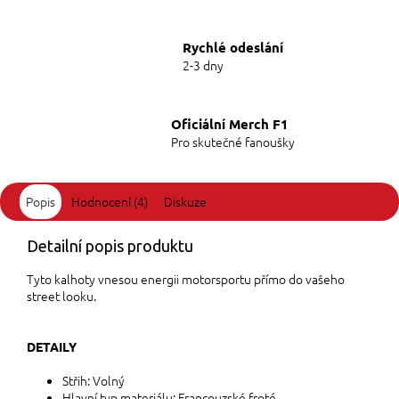
Rychlé odeslání
2-3 dny
Oficiální Merch F1
Pro skutečné fanoušky
Popis
Hodnocení (4)
Diskuze
Detailní popis produktu
Tyto kalhoty vnesou energii motorsportu přímo do vašeho
street looku.
DETAILY
Střih: Volný
Hlavní typ materiálu: Francouzské froté