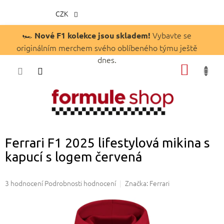
CZK
Přejít
🏎️
Vybavte se
Nové F1 kolekce jsou skladem!
na
originálním merchem svého oblíbeného týmu ještě
obsah
dnes.
NÁKUP
KOŠÍK
Ferrari F1 2025 lifestylová mikina s
kapucí s logem červená
Průměrné
3 hodnocení
Podrobnosti hodnocení
Značka:
Ferrari
hodnocení
produktu
je
5,0