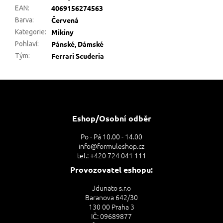
4069156274563
EAN
:
Červená
Barva
:
Mikiny
Kategorie
:
Pánské, Dámské
Pohlaví
:
Ferrari Scuderia
Tým
:
Z
á
p
a
Eshop/Osobní odběr
t
Po - Pá 10.00 - 14.00
í
info@formuleshop.cz
tel.: +420 724 041 111
Provozovatel eshopu:
Jdunato s.r.o
Baranova 642/30
130 00 Praha 3
IČ: 09689877