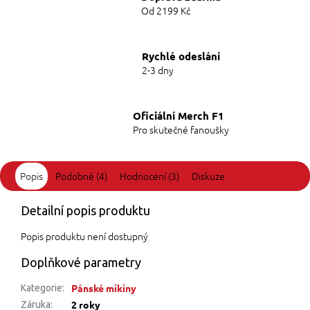
Od 2199 Kč
Rychlé odeslání
2-3 dny
Oficiální Merch F1
Pro skutečné fanoušky
Popis
Podobné (4)
Hodnocení (3)
Diskuze
Detailní popis produktu
Popis produktu není dostupný
Doplňkové parametry
Pánské mikiny
Kategorie
:
2 roky
Záruka
: