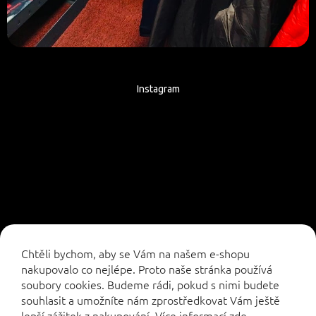
Instagram
Sledovat na Instagramu
Chtěli bychom, aby se Vám na našem e-shopu
nakupovalo co nejlépe. Proto naše stránka používá
soubory cookies. Budeme rádi, pokud s nimi budete
souhlasit a umožníte nám zprostředkovat Vám ještě
lepší zážitek z nakupování.
Více informací
zde
.