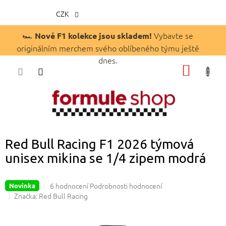
CZK
Přejít
🏎️
Vybavte se
Nové F1 kolekce jsou skladem!
na
originálním merchem svého oblíbeného týmu ještě
obsah
dnes.
NÁKUP
KOŠÍK
Red Bull Racing F1 2026 týmová
unisex mikina se 1/4 zipem modrá
Průměrné
6 hodnocení
Podrobnosti hodnocení
Novinka
hodnocení
Značka:
Red Bull Racing
produktu
je
4,8