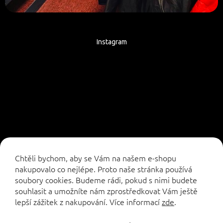
Instagram
Sledovat na Instagramu
Chtěli bychom, aby se Vám na našem e-shopu
nakupovalo co nejlépe. Proto naše stránka používá
soubory cookies. Budeme rádi, pokud s nimi budete
souhlasit a umožníte nám zprostředkovat Vám ještě
lepší zážitek z nakupování.
Více informací
zde
.
Vytvořil Shoptet