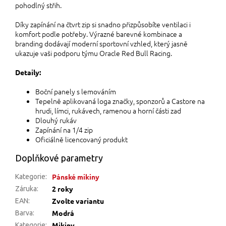
pohodlný střih.
Díky zapínání na čtvrt zip si snadno přizpůsobíte ventilaci i
komfort podle potřeby. Výrazné barevné kombinace a
branding dodávají moderní sportovní vzhled, který jasně
ukazuje vaši podporu týmu Oracle Red Bull Racing.
Detaily:
Boční panely s lemováním
Tepelně aplikovaná loga značky, sponzorů a Castore na
hrudi, límci, rukávech, ramenou a horní části zad
Dlouhý rukáv
Zapínání na 1/4 zip
Oficiálně licencovaný produkt
Doplňkové parametry
Pánské mikiny
Kategorie
:
2 roky
Záruka
:
Zvolte variantu
EAN
:
Modrá
Barva
:
Mikiny
Kategorie
: