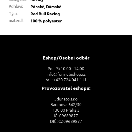
Pánské, Dámské
Pohlaví
:
Red Bull Racing
Tým
:
100 % polyester
materiál
:
Z
á
p
a
Eshop/Osobní odběr
t
Po - Pá 10.00 - 14.00
í
info@formuleshop.cz
tel.: +420 724 041 111
Provozovatel eshopu:
Jdunato s.r.o
Baranova 642/30
130 00 Praha 3
IČ: 09689877
DIČ: CZ09689877