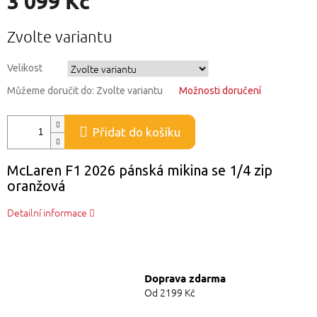
3 099 Kč
Měrná
Zvolte variantu
cena:
Velikost
Můžeme doručit do:
Zvolte variantu
Možnosti doručení
Přidat do košíku
McLaren F1 2026 pánská mikina se 1/4 zip
oranžová
Detailní informace
Doprava zdarma
Od 2199 Kč