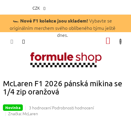
CZK
Přejít
🏎️
Vybavte se
Nové F1 kolekce jsou skladem!
na
originálním merchem svého oblíbeného týmu ještě
obsah
dnes.
NÁKUP
KOŠÍK
McLaren F1 2026 pánská mikina se
1/4 zip oranžová
Průměrné
3 hodnocení
Podrobnosti hodnocení
Novinka
hodnocení
Značka:
McLaren
produktu
je
5,0