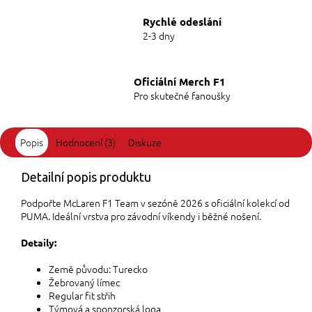
Rychlé odeslání
2-3 dny
Oficiální Merch F1
Pro skutečné fanoušky
Popis
Hodnocení (3)
Diskuze
Detailní popis produktu
Podpořte McLaren F1 Team v sezóně 2026 s oficiální kolekcí od
PUMA. Ideální vrstva pro závodní víkendy i běžné nošení.
Detaily:
Země původu: Turecko
Žebrovaný límec
Regular fit střih
Týmová a sponzorská loga