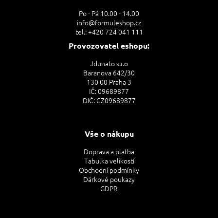
t
Po - Pá 10.00 - 14.00
í
info@formuleshop.cz
tel.: +420 724 041 111
Provozovatel eshopu:
Jdunato s.r.o
Baranova 642/30
130 00 Praha 3
IČ: 09689877
DIČ: CZ09689877
Vše o nákupu
Doprava a platba
Tabulka velikostí
Obchodní podmínky
Dárkové poukazy
GDPR