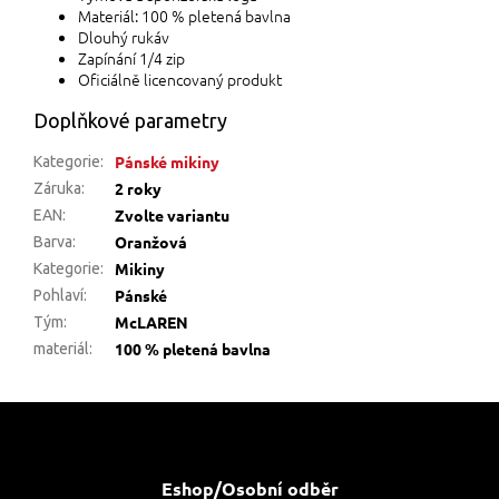
Materiál: 100 % pletená bavlna
Dlouhý rukáv
Zapínání 1/4 zip
Oficiálně licencovaný produkt
Doplňkové parametry
Pánské mikiny
Kategorie
:
2 roky
Záruka
:
Zvolte variantu
EAN
:
Oranžová
Barva
:
Mikiny
Kategorie
:
Pánské
Pohlaví
:
McLAREN
Tým
:
100 % pletená bavlna
materiál
:
Z
á
p
a
Eshop/Osobní odběr