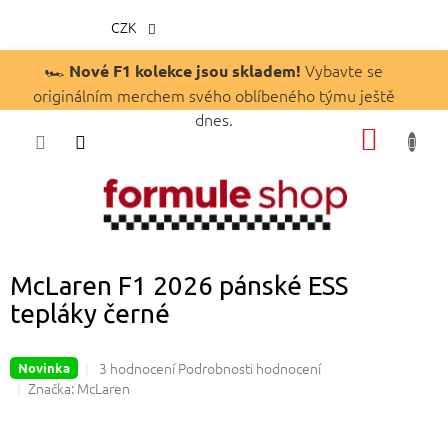
CZK
Přejít
🏎️
Vybavte se
Nové F1 kolekce jsou skladem!
na
originálním merchem svého oblíbeného týmu ještě
obsah
dnes.
NÁKUP
KOŠÍK
McLaren F1 2026 pánské ESS
tepláky černé
Průměrné
3 hodnocení
Podrobnosti hodnocení
Novinka
hodnocení
Značka:
McLaren
produktu
je
4,7