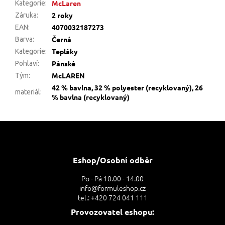
McLaren
Kategorie
:
2 roky
Záruka
:
4070032187273
EAN
:
Černá
Barva
:
Tepláky
Kategorie
:
Pánské
Pohlaví
:
McLAREN
Tým
:
42 % bavlna, 32 % polyester (recyklovaný), 26
materiál
:
% bavlna (recyklovaný)
Z
á
p
a
Eshop/Osobní odběr
t
Po - Pá 10.00 - 14.00
í
info@formuleshop.cz
tel.: +420 724 041 111
Provozovatel eshopu: