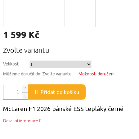
1 599 Kč
Měrná
Zvolte variantu
cena:
Velikost
Můžeme doručit do:
Zvolte variantu
Možnosti doručení
Přidat do košíku
McLaren F1 2026 pánské ESS tepláky černé
Detailní informace