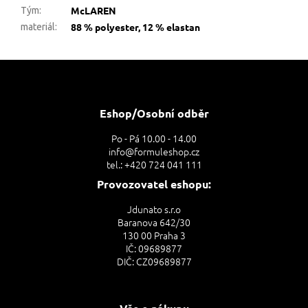
McLAREN
Tým
:
88 % polyester, 12 % elastan
materiál
:
Z
á
p
a
Eshop/Osobní odběr
t
Po - Pá 10.00 - 14.00
í
info@formuleshop.cz
tel.: +420 724 041 111
Provozovatel eshopu:
Jdunato s.r.o
Baranova 642/30
130 00 Praha 3
IČ: 09689877
DIČ: CZ09689877