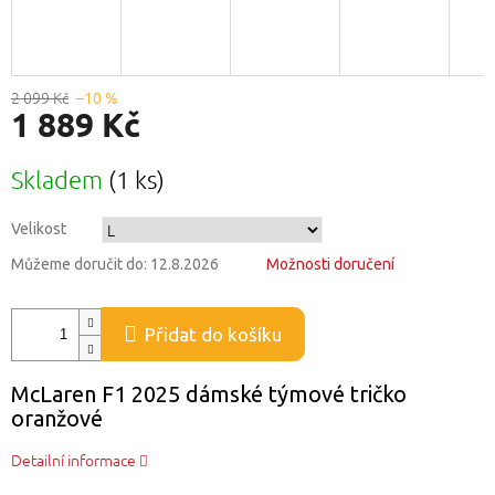
2 099 Kč
–10 %
1 889 Kč
Měrná
Skladem
(1 ks)
cena:
Velikost
Můžeme doručit do:
12.8.2026
Možnosti doručení
Přidat do košíku
McLaren F1 2025 dámské týmové tričko
oranžové
Detailní informace