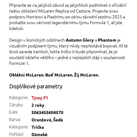
Připravte se na jakýkoli závod za jakýchkoli podmínek s oficiální
řadou oblečení McLaren Replica od Castore. Projevte svou
podporu Norrisovi a Piastrimu po celou závodní sezónu 2025 a
prokažte svou věrnost legendárnímu týmu Formule 1, ať jste
kdekoli.
Design v ikonických odstínech
a
je
Autumn Glory
Phantom
vizuálním podpisem týmu, který nikdy nepřestává bojovat. Ať tě
život zavede kamkoli, tohle tričko ti bude připomínat, že jsi
součástí něčeho většího – jedné z nejlepších stájí v současnosti
Formule 1.
Oblékni McLaren. Buď McLaren. Žij McLaren.
Doplňkové parametry
Týmy F1
Kategorie
:
2 roky
Záruka
:
5063455604570
EAN
:
Oranžová, Šedá
Barva
:
Trička
Kategorie
:
Dámské
Pohlaví
: