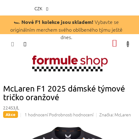
CZK
Přejít
🏎️
Vybavte se
Nové F1 kolekce jsou skladem!
na
originálním merchem svého oblíbeného týmu ještě
obsah
dnes.
NÁKUP
KOŠÍK
McLaren F1 2025 dámské týmové
tričko oranžové
22453/L
Průměrné
1 hodnocení
Podrobnosti hodnocení
Značka:
McLaren
Akce
hodnocení
produktu
je
5,0