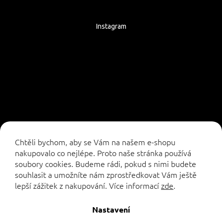
Instagram
Sledovat na Instagramu
Chtěli bychom, aby se Vám na našem e-shopu
nakupovalo co nejlépe. Proto naše stránka používá
soubory cookies. Budeme rádi, pokud s nimi budete
souhlasit a umožníte nám zprostředkovat Vám ještě
lepší zážitek z nakupování.
Více informací
zde
.
Vytvořil Shoptet
Nastavení