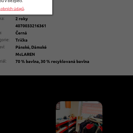
lňkové parametry
ou v bezpečí.
sobních údajů
.
Pánská trička
gorie
:
2 roky
ka
:
4070033216361
Černá
a
:
Trička
gorie
:
Pánské, Dámské
aví
:
McLAREN
70 % bavlna, 30 % recyklovaná bavlna
riál
: