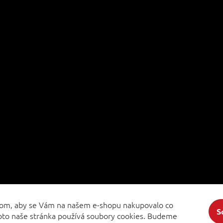
hom, aby se Vám na našem e-shopu nakupovalo co
S
roto naše stránka používá soubory cookies. Budeme