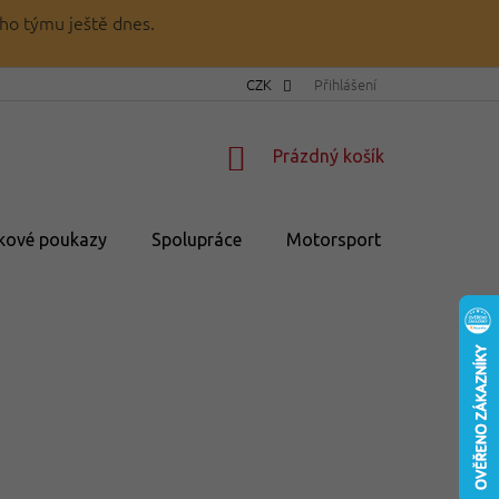
ho týmu ještě dnes.
CZK
Přihlášení
NÁKUPNÍ
Prázdný košík
KOŠÍK
kové poukazy
Spolupráce
Motorsport
💥Výprod