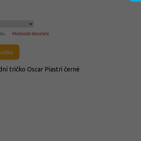
ntu
Možnosti doručení
košíku
í tričko Oscar Piastri černé