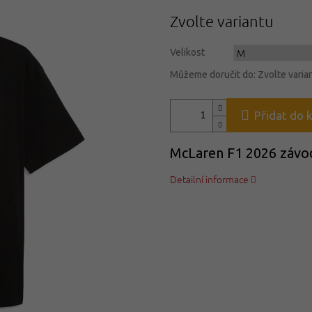
Měrná
Zvolte variantu
cena:
Velikost
Můžeme doručit do:
Zvolte varia
Přidat do 
McLaren F1 2026 závodn
Detailní informace