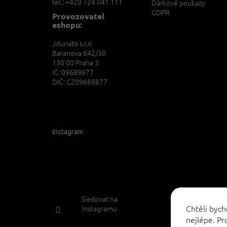
tel.: +420 724 041 111
Dárkové poukazy
GDPR
Provozovatel
eshopu:
Jdunato s.r.o
Baranova 642/30
130 00 Praha 3
IČ: 09689877
DIČ: CZ09689877
Instagram
Sledovat na
Chtěli byc
Instagramu
nejlépe. P