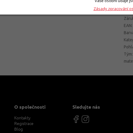
Dop
Vaše osobní údaje js
Zásady zpracování o
Kate
Záru
EAN
:
Barv
Kate
Pohl
Tým
:
mate
O společnosti
Sledujte nás
Kontakty
Registrace
Blog