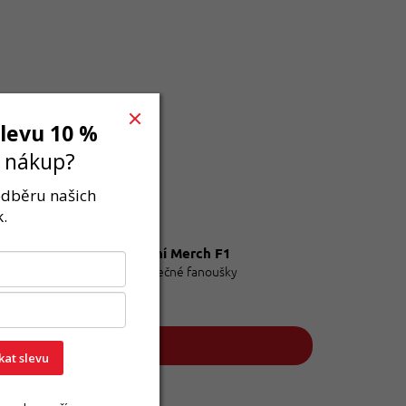
slevu 10 %
í nákup?
 odběru našich
.
Oficiální Merch F1
Pro skutečné fanoušky
skat slevu