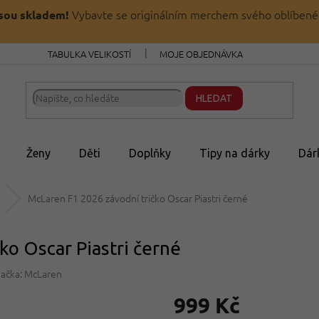
Vybavte se originálním merchem svého oblíbené
jsou skladem!
TABULKA VELIKOSTÍ
MOJE OBJEDNÁVKA
HLEDAT
Ženy
Děti
Doplňky
Tipy na dárky
Dár
McLaren F1 2026 závodní tričko Oscar Piastri černé
ko Oscar Piastri černé
ačka:
McLaren
999 Kč