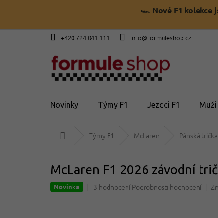
Přejít
🏎️
Nové F1 kolekce 
na
obsah
+420 724 041 111
info@formuleshop.cz
Novinky
Týmy F1
Jezdci F1
Muži
Domů
Týmy F1
McLaren
Pánská trička
McLaren F1 2026 závodní trič
Průměrné
3 hodnocení
Podrobnosti hodnocení
Zn
Novinka
hodnocení
produktu
je