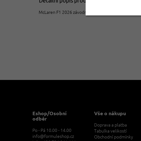
Detailní popis produktu
McLaren F1 2026 závodní tričko Oscar Piastri černé
Z
á
p
a
t
Eshop/Osobní
Vše o nákupu
í
odběr
Doprava a platba
Po - Pá 10.00 - 14.00
Tabulka velikostí
info@formuleshop.cz
Obchodní podmínky