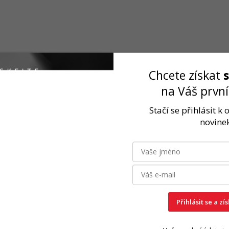
Chcete získat
na Váš prvn
Stačí se přihlásit k
novinek
Rychlé odeslání
2-3 dny
Přihlásit se a zí