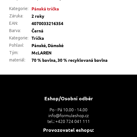
Pánská trička
Kategorie
:
2 roky
Záruka
:
4070033216354
EAN
:
Černá
Barva
:
Trička
Kategorie
:
Pánské, Dámské
Pohlaví
:
McLAREN
Tým
:
70 % bavlna, 30 % recyklovaná bavlna
materiál
:
Z
á
p
a
Eshop/Osobní odběr
t
Po - Pá 10.00 - 14.00
í
info@formuleshop.cz
tel.: +420 724 041 111
Provozovatel eshopu: