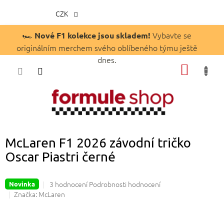
CZK
Přejít
🏎️
Vybavte se
Nové F1 kolekce jsou skladem!
na
originálním merchem svého oblíbeného týmu ještě
obsah
dnes.
NÁKUP
KOŠÍK
McLaren F1 2026 závodní tričko
Oscar Piastri černé
Průměrné
3 hodnocení
Podrobnosti hodnocení
Novinka
hodnocení
Značka:
McLaren
produktu
je
4,7