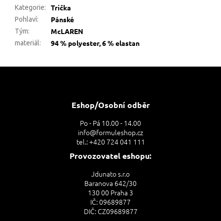
Trička
Kategorie
:
Pánské
Pohlaví
:
McLAREN
Tým
:
94 % polyester, 6 % elastan
materiál
:
Z
á
p
a
Eshop/Osobní odběr
t
Po - Pá 10.00 - 14.00
í
info@formuleshop.cz
tel.: +420 724 041 111
Provozovatel eshopu:
Jdunato s.r.o
Baranova 642/30
130 00 Praha 3
IČ: 09689877
DIČ: CZ09689877