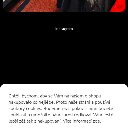
Instagram
Sledovat na Instagramu
Chtěli bychom, aby se Vám na našem e-shopu
nakupovalo co nejlépe. Proto naše stránka používá
soubory cookies. Budeme rádi, pokud s nimi budete
souhlasit a umožníte nám zprostředkovat Vám ještě
lepší zážitek z nakupování.
Více informací
zde
.