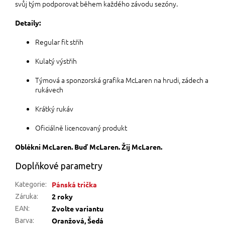
svůj tým podporovat během každého závodu sezóny.
Detaily:
Regular fit střih
Kulatý výstřih
Týmová a sponzorská grafika McLaren na hrudi, zádech a
rukávech
Krátký rukáv
Oficiálně licencovaný produkt
Oblékni McLaren. Buď McLaren. Žij McLaren.
Doplňkové parametry
Pánská trička
Kategorie
:
2 roky
Záruka
:
Zvolte variantu
EAN
:
Oranžová, Šedá
Barva
: