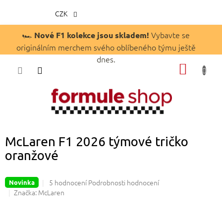
CZK
Přejít
🏎️
Vybavte se
Nové F1 kolekce jsou skladem!
na
originálním merchem svého oblíbeného týmu ještě
obsah
dnes.
NÁKUP
KOŠÍK
McLaren F1 2026 týmové tričko
oranžové
Průměrné
5 hodnocení
Podrobnosti hodnocení
Novinka
hodnocení
Značka:
McLaren
produktu
je
4,8