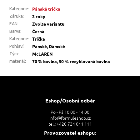
Pánská trička
Kategorie
:
2 roky
Záruka
:
Zvolte variantu
EAN
:
Černá
Barva
:
Trička
Kategorie
:
Pánské, Dámské
Pohlaví
:
McLAREN
Tým
:
70 % bavlna, 30 % recyklovaná bavlna
materiál
:
Z
á
p
a
Eshop/Osobní odběr
t
Po - Pá 10.00 - 14.00
í
info@formuleshop.cz
tel.: +420 724 041 111
Provozovatel eshopu: