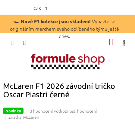
CZK
Přejít
🏎️
Vybavte se
Nové F1 kolekce jsou skladem!
na
originálním merchem svého oblíbeného týmu ještě
obsah
dnes.
NÁKUP
KOŠÍK
McLaren F1 2026 závodní tričko
Oscar Piastri černé
Průměrné
3 hodnocení
Podrobnosti hodnocení
Novinka
hodnocení
Značka:
McLaren
produktu
je
4,7