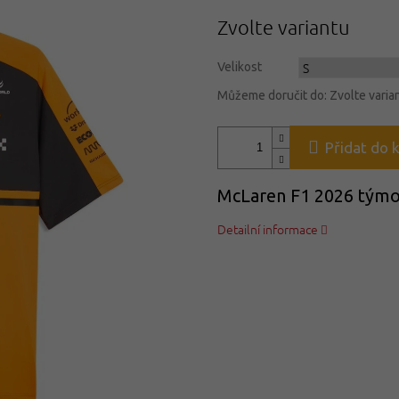
Měrná
Zvolte variantu
cena:
Velikost
Můžeme doručit do:
Zvolte varia
Přidat do 
McLaren F1 2026 týmov
Detailní informace