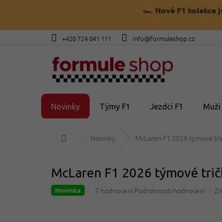
Přejít
🏎️
Nové F1 kolekce 
na
obsah
+420 724 041 111
info@formuleshop.cz
Novinky
Týmy F1
Jezdci F1
Muži
Domů
Novinky
McLaren F1 2026 týmové trič
McLaren F1 2026 týmové trič
Průměrné
7 hodnocení
Podrobnosti hodnocení
Zn
Novinka
hodnocení
produktu
je