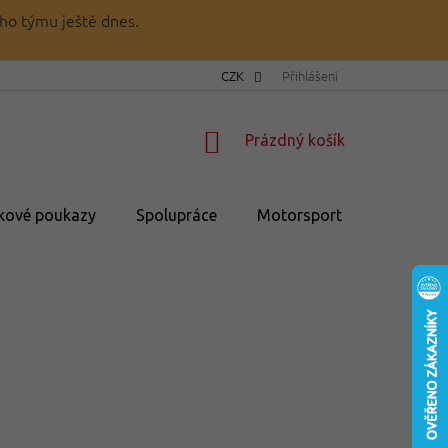
ho týmu ještě dnes.
CZK
Přihlášení
NÁKUPNÍ
Prázdný košík
KOŠÍK
kové poukazy
Spolupráce
Motorsport
💥Výprod