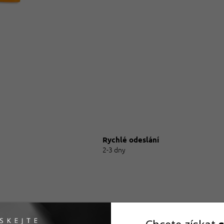
Rychlé odeslání
2-3 dny
ce
Akce