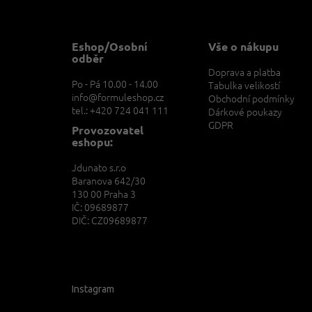
p
a
t
Eshop/Osobní
Vše o nákupu
í
odběr
Doprava a platba
Po - Pá 10.00 - 14.00
Tabulka velikostí
info@formuleshop.cz
Obchodní podmínky
tel.: +420 724 041 111
Dárkové poukazy
GDPR
Provozovatel
eshopu:
Jdunato s.r.o
Baranova 642/30
130 00 Praha 3
IČ: 09689877
DIČ: CZ09689877
Instagram