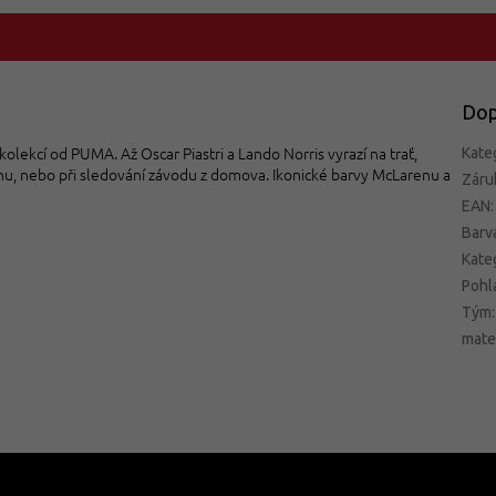
Dop
lekcí od PUMA. Až Oscar Piastri a Lando Norris vyrazí na trať,
Kate
uhu, nebo při sledování závodu z domova. Ikonické barvy McLarenu a
Záru
EAN
:
Barv
Kate
Pohl
Tým
:
mate