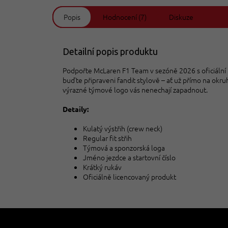
Popis
Hodnocení (7)
Diskuze
Detailní popis produktu
Podpořte McLaren F1 Team v sezóně 2026 s oficiální ko
buďte připraveni fandit stylově – ať už přímo na okr
výrazné týmové logo vás nenechají zapadnout.
Detaily:
Kulatý výstřih (crew neck)
Regular fit střih
Týmová a sponzorská loga
Jméno jezdce a startovní číslo
Krátký rukáv
Oficiálně licencovaný produkt
Z
á