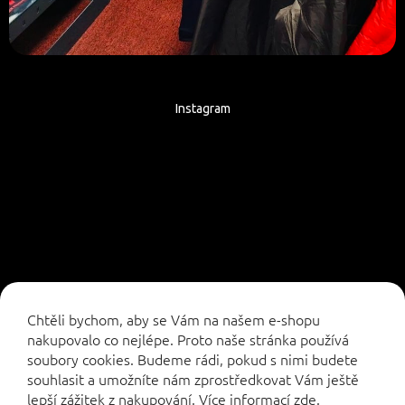
Instagram
Sledovat na Instagramu
Chtěli bychom, aby se Vám na našem e-shopu
nakupovalo co nejlépe. Proto naše stránka používá
soubory cookies. Budeme rádi, pokud s nimi budete
souhlasit a umožníte nám zprostředkovat Vám ještě
lepší zážitek z nakupování.
Více informací
zde
.