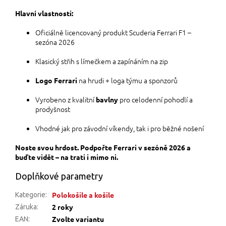
Hlavní vlastnosti:
Oficiálně licencovaný produkt Scuderia Ferrari F1 –
sezóna 2026
Klasický střih s límečkem a zapínáním na zip
na hrudi + loga týmu a sponzorů
Logo Ferrari
Vyrobeno z kvalitní
pro celodenní pohodlí a
bavlny
prodyšnost
Vhodné jak pro závodní víkendy, tak i pro běžné nošení
Noste svou hrdost. Podpořte Ferrari v sezóně 2026 a
buďte vidět – na trati i mimo ni.
Doplňkové parametry
Polokošile a košile
Kategorie
:
2 roky
Záruka
:
Zvolte variantu
EAN
: