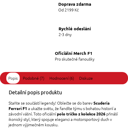
Doprava zdarma
Od 2199 Kč
Rychlé odeslání
2-3 dny
Oficiální Merch F1
Pro skutečné fanoušky
Popis
Podobné (7)
Hodnocení (6)
Diskuze
Detailní popis produktu
Staňte se součástí legendy! Oblečte se do barev
Scuderia
a ukažte světu, že fandíte týmu s bohatou historií a
Ferrari F1
závodní vášní. Toto oficiální
přináší
polo tričko z kolekce 2026
ikonický styl, který spojuje eleganci a motorsportový duch v
jednom výjimečném kousku.