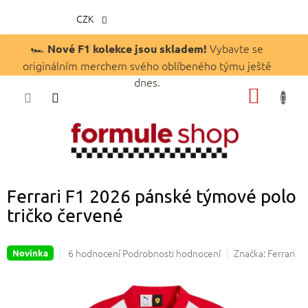
CZK
Přejít
🏎️
Vybavte se
Nové F1 kolekce jsou skladem!
na
originálním merchem svého oblíbeného týmu ještě
obsah
dnes.
NÁKUP
KOŠÍK
Ferrari F1 2026 pánské týmové polo
tričko červené
Průměrné
6 hodnocení
Podrobnosti hodnocení
Značka:
Ferrari
Novinka
hodnocení
produktu
je
4,3