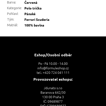
Červená
Barva
:
Polo trička
Kategorie
:
Pánské
Pohlaví
:
Ferrari Scuderia
Tým
:
100% bavlna
Matriál
:
Z
á
p
a
Eshop/Osobní odběr
t
Po - Pá 10.00 - 14.00
í
info@formuleshop.cz
tel.: +420 724 041 111
Provozovatel eshopu:
Jdunato s.r.o
Baranova 642/30
130 00 Praha 3
IČ: 09689877
DIČ: CZ09689877