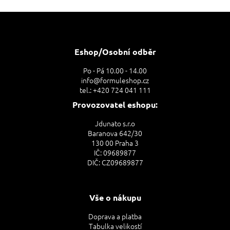
Z
á
p
a
Eshop/Osobní odběr
t
Po - Pá 10.00 - 14.00
í
info@formuleshop.cz
tel.: +420 724 041 111
Provozovatel eshopu:
Jdunato s.r.o
Baranova 642/30
130 00 Praha 3
IČ: 09689877
DIČ: CZ09689877
Vše o nákupu
Doprava a platba
Tabulka velikostí