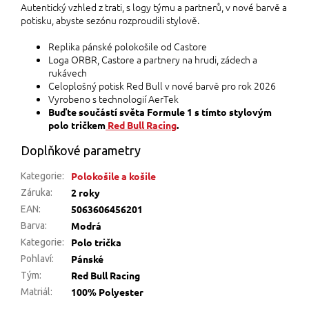
Autentický vzhled z trati, s logy týmu a partnerů, v nové barvě a
potisku, abyste sezónu rozproudili stylově.
Replika pánské polokošile od Castore
Loga ORBR, Castore a partnery na hrudi, zádech a
rukávech
Celoplošný potisk Red Bull v nové barvě pro rok 2026
Vyrobeno s technologií AerTek
Buďte součástí světa Formule 1 s tímto stylovým
polo tričkem
Red Bull Racing
.
Doplňkové parametry
Polokošile a košile
Kategorie
:
2 roky
Záruka
:
5063606456201
EAN
:
Modrá
Barva
:
Polo trička
Kategorie
:
Pánské
Pohlaví
:
Red Bull Racing
Tým
:
100% Polyester
Matriál
: