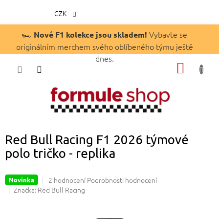
CZK
Přejít
🏎️
Vybavte se
Nové F1 kolekce jsou skladem!
na
originálním merchem svého oblíbeného týmu ještě
obsah
dnes.
NÁKUP
KOŠÍK
Red Bull Racing F1 2026 týmové
polo tričko - replika
Průměrné
2 hodnocení
Podrobnosti hodnocení
Novinka
hodnocení
Značka:
Red Bull Racing
produktu
je
5,0