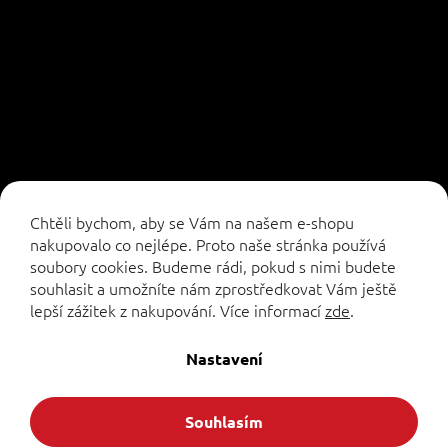
Sledovat na Instagramu
Chtěli bychom, aby se Vám na našem e-shopu
nakupovalo co nejlépe. Proto naše stránka používá
soubory cookies. Budeme rádi, pokud s nimi budete
souhlasit a umožníte nám zprostředkovat Vám ještě
lepší zážitek z nakupování.
Více informací
zde
.
Vytvořil Shoptet
Nastavení
Copyright 2026
. Všechna práva vyhrazena.
Formuleshop.cz
Souhlasím
Upravit nastavení cookies