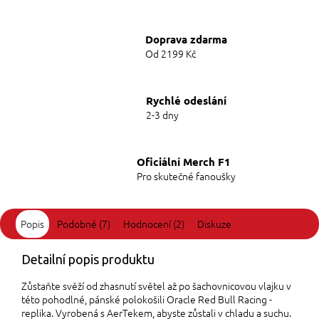
Doprava zdarma
Od 2199 Kč
Rychlé odeslání
2-3 dny
Oficiální Merch F1
Pro skutečné fanoušky
Popis
Podobné (7)
Hodnocení (2)
Diskuze
Detailní popis produktu
Zůstaňte svěží od zhasnutí světel až po šachovnicovou vlajku v
této pohodlné, pánské polokošili Oracle Red Bull Racing -
replika. Vyrobená s AerTekem, abyste zůstali v chladu a suchu.