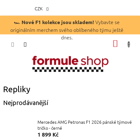
CZK
Přejít
🏎️
Vybavte se
Nové F1 kolekce jsou skladem!
na
originálním merchem svého oblíbeného týmu ještě
obsah
dnes.
NÁKUP
KOŠÍK
Repliky
Nejprodávanější
Mercedes AMG Petronas F1 2026 pánské týmové
tričko - černé
1 899 Kč