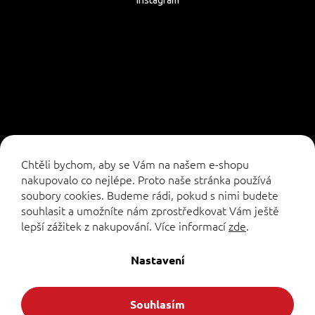
Instagram
Sledovat na Instagramu
Chtěli bychom, aby se Vám na našem e-shopu
nakupovalo co nejlépe. Proto naše stránka používá
soubory cookies. Budeme rádi, pokud s nimi budete
souhlasit a umožníte nám zprostředkovat Vám ještě
lepší zážitek z nakupování.
Více informací
zde
.
Vytvořil Shoptet
Nastavení
Copyright 2026
. Všechna práva vyhrazena.
Formuleshop.cz
Souhlasím
Upravit nastavení cookies