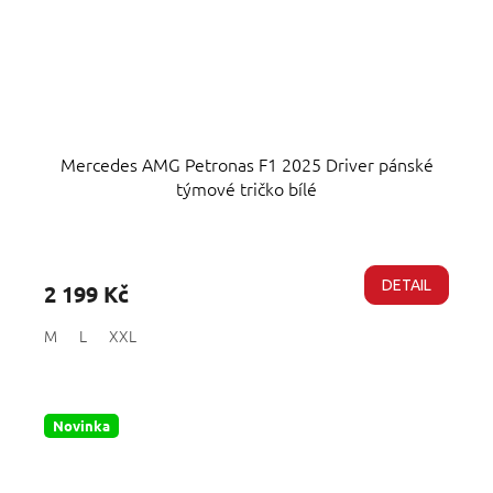
Mercedes AMG Petronas F1 2025 Driver pánské
týmové tričko bílé
Průměrné
hodnocení
produktu
DETAIL
2 199 Kč
je
5,0
M
L
XXL
z
5
hvězdiček.
Novinka