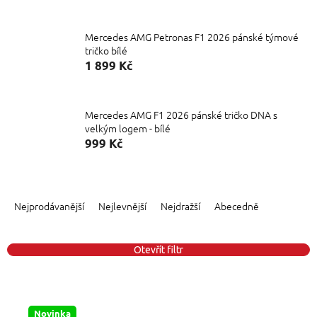
Mercedes AMG Petronas F1 2026 pánské týmové
tričko bílé
1 899 Kč
Mercedes AMG F1 2026 pánské tričko DNA s
velkým logem - bílé
999 Kč
Ř
a
Nejprodávanější
Nejlevnější
Nejdražší
Abecedně
z
e
n
Otevřít filtr
í
p
V
r
ý
o
Novinka