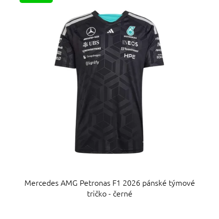
p
d
i
u
s
k
p
t
r
ů
o
d
u
k
t
ů
Mercedes AMG Petronas F1 2026 pánské týmové
tričko - černé
Průměrné