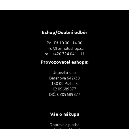
Z
á
p
a
Eshop/Osobní odběr
t
Po - Pá 10.00 - 14.00
í
info@formuleshop.cz
tel.: +420 724 041 111
Provozovatel eshopu:
Jdunato s.r.o
Baranova 642/30
130 00 Praha 3
IČ: 09689877
DIČ: CZ09689877
Vše o nákupu
Doprava a platba