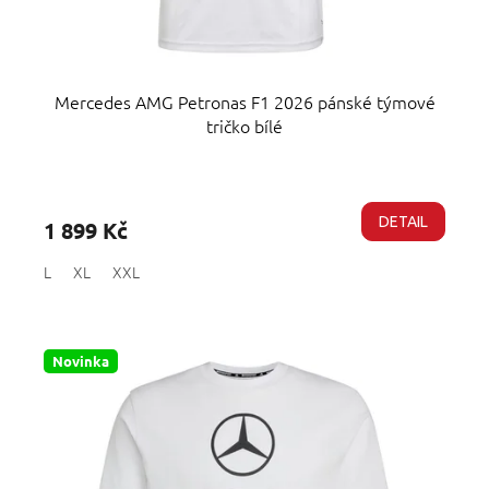
Mercedes AMG Petronas F1 2026 pánské týmové
tričko bílé
Průměrné
hodnocení
produktu
DETAIL
1 899 Kč
je
5,0
L
XL
XXL
z
5
hvězdiček.
Novinka