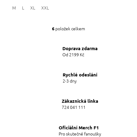
5,0
M
L
XL
XXL
z
5
hvězdiček.
položek celkem
6
O
v
l
Doprava zdarma
á
d
Od 2199 Kč
a
c
í
Rychlé odeslání
p
2-3 dny
r
v
k
y
Zákaznická linka
v
724 041 111
ý
p
i
Oficiální Merch F1
s
Pro skutečné fanoušky
u