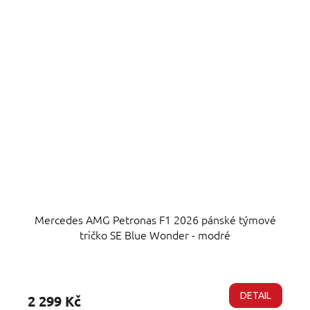
Mercedes AMG Petronas F1 2026 pánské týmové
tričko SE Blue Wonder - modré
Průměrné
hodnocení
produktu
DETAIL
2 299 Kč
je