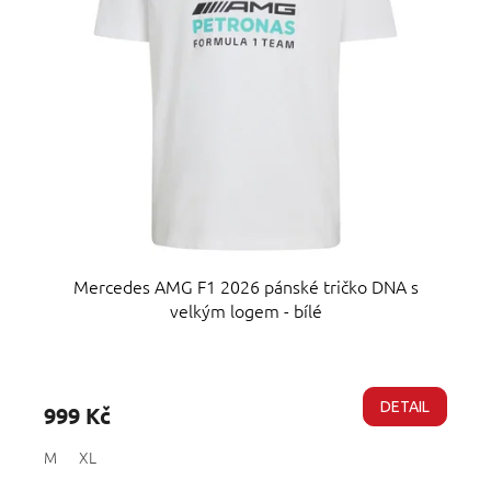
Mercedes AMG F1 2026 pánské tričko DNA s
velkým logem - bílé
Průměrné
hodnocení
produktu
DETAIL
999 Kč
je
5,0
M
XL
z
5