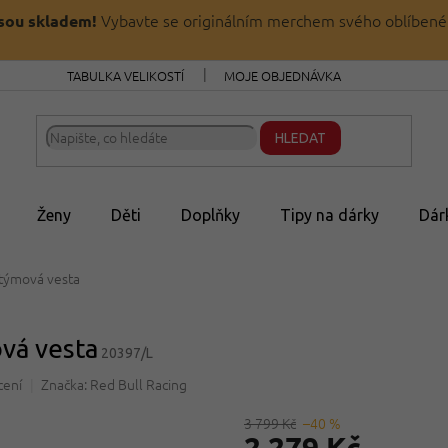
Vybavte se originálním merchem svého oblíbené
jsou skladem!
TABULKA VELIKOSTÍ
MOJE OBJEDNÁVKA
HLEDAT
Ženy
Děti
Doplňky
Tipy na dárky
Dár
 týmová vesta
vá vesta
20397/L
cení
Značka:
Red Bull Racing
3 799 Kč
–40 %
2 279 Kč