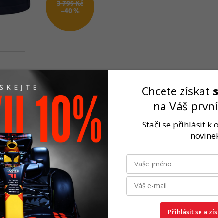
3 799 Kč
–40 %
Chcete získat
na Váš prvn
Stačí se přihlásit k
novinek
Rychlé odeslání
2-3 dny
Přihlásit se a zí