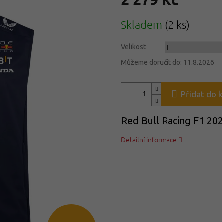
Měrná
Skladem
(2 ks)
cena:
Velikost
Můžeme doručit do:
11.8.2026
Přidat do 
Red Bull Racing F1 20
Detailní informace