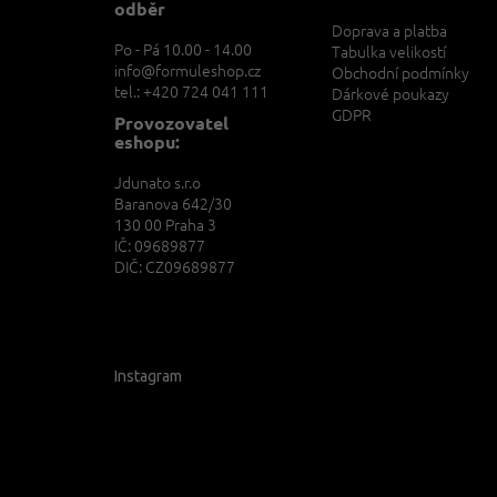
í
odběr
Doprava a platba
Po - Pá 10.00 - 14.00
Tabulka velikostí
info@formuleshop.cz
Obchodní podmínky
tel.: +420 724 041 111
Dárkové poukazy
GDPR
Provozovatel
eshopu:
Jdunato s.r.o
Baranova 642/30
130 00 Praha 3
IČ: 09689877
DIČ: CZ09689877
Instagram