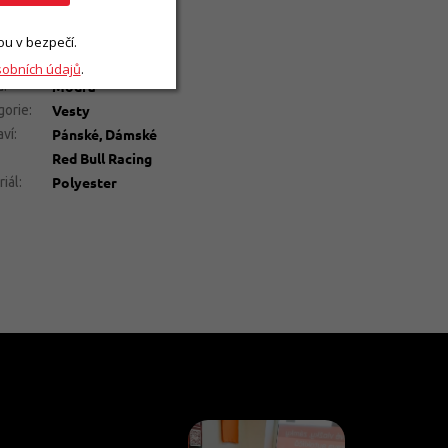
lňkové parametry
💥Výprodej
gorie
:
ou v bezpečí.
5059787331215
sobních údajů
.
Modrá
a
:
Vesty
gorie
:
Pánské, Dámské
aví
:
Red Bull Racing
Polyester
riál
: