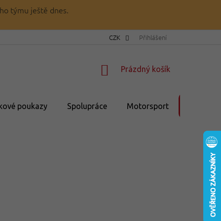
ho týmu ještě dnes.
CZK
Přihlášení
NÁKUPNÍ
Prázdný košík
KOŠÍK
kové poukazy
Spolupráce
Motorsport
💥Výprod