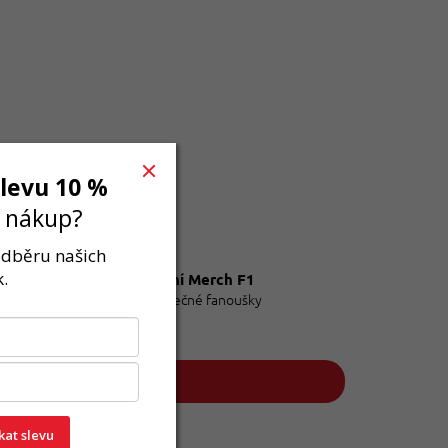
slevu 10 %
í nákup?
 odběru našich
.
Oficiální Merch F1
Pro skutečné fanoušky
skat slevu