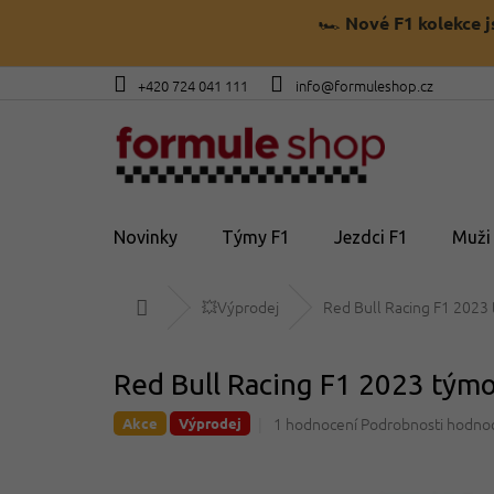
Přejít
🏎️
Nové F1 kolekce 
na
obsah
+420 724 041 111
info@formuleshop.cz
Novinky
Týmy F1
Jezdci F1
Muži
Domů
💥Výprodej
Red Bull Racing F1 2023
Red Bull Racing F1 2023 týmo
Průměrné
1 hodnocení
Podrobnosti hodno
Akce
Výprodej
hodnocení
produktu
je