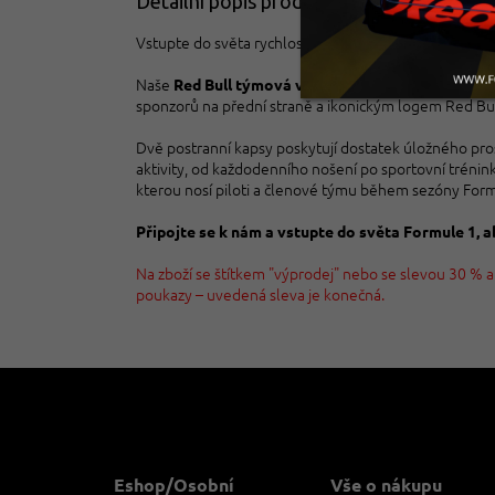
Detailní popis produktu
Vstupte do světa rychlosti a vášně
s kolekcí Red Bul
Naše
není jenom stylo
Red Bull týmová vesta
na zip
sponzorů na přední straně a ikonickým logem Red Bull
Dvě postranní kapsy poskytují dostatek úložného pro
aktivity, od každodenního nošení po sportovní trénink.
kterou nosí piloti a členové týmu během sezóny Form
Připojte se k nám a vstupte do světa Formule 1, 
Na zboží se štítkem "výprodej" nebo se slevou 30 % a
poukazy – uvedená sleva je konečná.
Z
á
p
a
t
Eshop/Osobní
Vše o nákupu