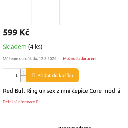
599 Kč
Měrná
Skladem
(4 ks)
cena:
Můžeme doručit do:
12.8.2026
Možnosti doručení
Přidat do košíku
Red Bull Ring unisex zimní čepice Core modrá
Detailní informace
Doprava zdarma