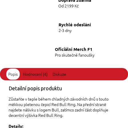
Od 2199 Kč
Rychlé odeslání
2-3 dny
Oficiální Merch F1
Pro skutečné fanoušky
Popis
Hodnocení (4)
Diskuze
Detailní popis produktu
Zůstaňte v teple během chladných závodních dnů s touto
měkkou pletenou čepicí Red Bull Ring. Na přední straně
najdete nášivku s logem Bull, zatímco zadní část doplňuje
decentní výšivka Red Bull Ring.
Detaily: