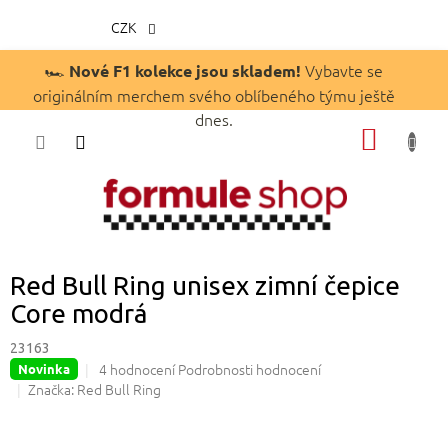
CZK
Přejít
🏎️
Vybavte se
Nové F1 kolekce jsou skladem!
na
originálním merchem svého oblíbeného týmu ještě
obsah
dnes.
NÁKUP
KOŠÍK
Red Bull Ring unisex zimní čepice
Core modrá
23163
Průměrné
4 hodnocení
Podrobnosti hodnocení
Novinka
hodnocení
Značka:
Red Bull Ring
produktu
je
4,8