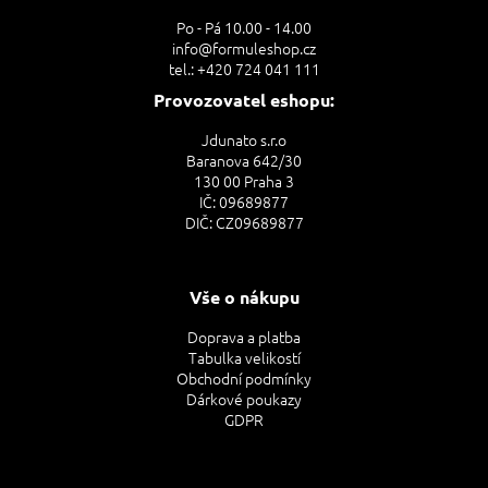
t
Po - Pá 10.00 - 14.00
í
info@formuleshop.cz
tel.: +420 724 041 111
Provozovatel eshopu:
Jdunato s.r.o
Baranova 642/30
130 00 Praha 3
IČ: 09689877
DIČ: CZ09689877
Vše o nákupu
Doprava a platba
Tabulka velikostí
Obchodní podmínky
Dárkové poukazy
GDPR