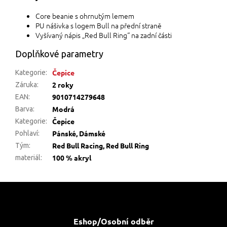
Core beanie s ohrnutým lemem
PU nášivka s logem Bull na přední straně
Vyšívaný nápis „Red Bull Ring“ na zadní části
Doplňkové parametry
Čepice
Kategorie
:
2 roky
Záruka
:
9010714279648
EAN
:
Modrá
Barva
:
Čepice
Kategorie
:
Pánské, Dámské
Pohlaví
:
Red Bull Racing, Red Bull Ring
Tým
:
100 % akryl
materiál
:
Z
á
p
a
Eshop/Osobní odběr