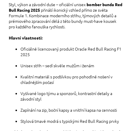
Styl, výkon a závodní duše – oficiální unisex
bomber bunda Red
přináší ikonický vzhled přímo ze světa
Bull Racing 2025
Formule 1. Kombinace moderního střihu, týmových detailů a
prémiového zpracování dělá z této bundy must-have kousek
pro každého fanouška rychlosti.
Hlavní vlastnosti:
Oficiálně licencovaný produkt Oracle Red Bull Racing F1
2025
Unisex střih – sedí skvěle mužům i ženám
Kvalitní materiál s podšívkou pro pohodlné nošení v
chladnějším počasí
Vyšívané logo týmu a sponzorů, kontrastní detaily a
závodní styl
Zapínání na zip, boční kapsy a vnitřní kapsa na cennosti
Stylová tmavě modrá s typickými Red Bull Racing prvky