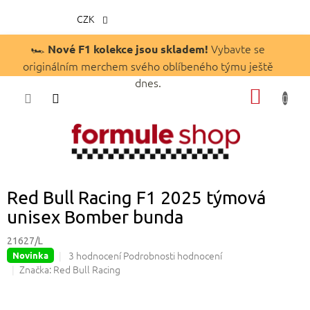
CZK
Přejít
🏎️
Vybavte se
Nové F1 kolekce jsou skladem!
na
originálním merchem svého oblíbeného týmu ještě
obsah
dnes.
NÁKUP
KOŠÍK
Red Bull Racing F1 2025 týmová
unisex Bomber bunda
21627/L
Průměrné
3 hodnocení
Podrobnosti hodnocení
Novinka
hodnocení
Značka:
Red Bull Racing
produktu
je
4,7