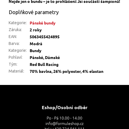
Nejde jen o bundu – je to prohlášení: Jsi součástí šampionů!
Doplňkové parametry
Pánské bundy
Kategorie
:
2 roky
Záruka
:
5063455424895
EAN
:
Modrá
Barva
:
Bundy
Kategorie
:
Pánské, Dámské
Pohlaví
:
Red Bull Racing
Tým
:
70% bavlna, 26% polyester, 4% elastan
Materiál
:
Z
á
p
a
Eshop/Osobní odběr
t
Po - Pá 10.00 - 14.00
í
info@formuleshop.cz
tel.: +420 724 041 111