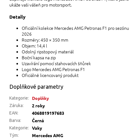
ukáže vaši vášeň pro motorsport.
Detaily
Oficiální kolekce Mercedes AMG Petronas F1 pro sezónu
2026
Rozměry: 450 × 350 mm
Objem: 14,4 l
Odolný ripstopový materiál
Boční kapsa na zip
Uzavírání pomocí stahovacích šňůrek
Logo Mercedes AMG Petronas F1
Oficiálně licencovaný produkt
Doplňkové parametry
Doplňky
Kategorie
:
2 roky
Záruka
:
4068819197683
EAN
:
Černá
Barva
:
Vaky
Kategorie
:
Mercedes AMG
Tým
: