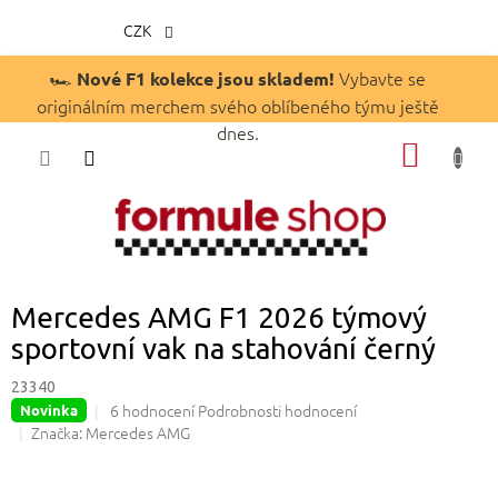
CZK
Přejít
🏎️
Vybavte se
Nové F1 kolekce jsou skladem!
na
originálním merchem svého oblíbeného týmu ještě
obsah
dnes.
NÁKUP
KOŠÍK
Mercedes AMG F1 2026 týmový
sportovní vak na stahování černý
23340
Průměrné
6 hodnocení
Podrobnosti hodnocení
Novinka
hodnocení
Značka:
Mercedes AMG
produktu
je
4,8