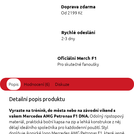
Doprava zdarma
Od 2199 Kč
Rychlé odeslání
2-3 dny
Oficiální Merch F1
Pro skutečné fanoušky
Popis
Hodnocení (6)
Diskuze
Detailní popis produktu
Vyrazte na trénink, do města nebo na závodní víkend s
Odolný ripstopový
vakem Mercedes AMG Petronas F1 DNA.
materiál, praktická boční kapsa na zip a lehká konstrukce z něj
dělají ideálního společníka pro každodenní použití. Styl
doplňuje ikonické logo Mercedes AMG Petronas F1, které jasně