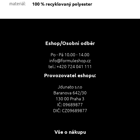
100 % recyklovaný polyester
materiál
:
Z
á
p
a
Eshop/Osobní odběr
t
Po - Pá 10.00 - 14.00
í
info@formuleshop.cz
tel.: +420 724 041 111
Provozovatel eshopu:
Jdunato s.r.o
Baranova 642/30
130 00 Praha 3
IČ: 09689877
DIČ: CZ09689877
Vše o nákupu