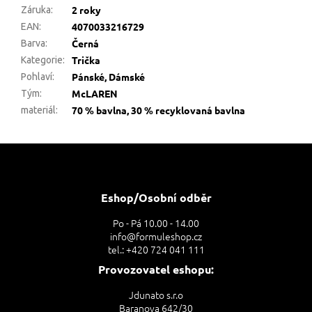
2 roky
Záruka
:
4070033216729
EAN
:
Černá
Barva
:
Trička
Kategorie
:
Pánské, Dámské
Pohlaví
:
McLAREN
Tým
:
70 % bavlna, 30 % recyklovaná bavlna
materiál
:
Z
á
p
a
Eshop/Osobní odběr
t
Po - Pá 10.00 - 14.00
í
info@formuleshop.cz
tel.: +420 724 041 111
Provozovatel eshopu:
Jdunato s.r.o
Baranova 642/30