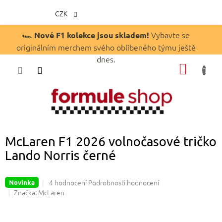
CZK
Přejít
🏎️
Vybavte se
Nové F1 kolekce jsou skladem!
na
originálním merchem svého oblíbeného týmu ještě
obsah
dnes.
NÁKUP
KOŠÍK
McLaren F1 2026 volnočasové tričko
Lando Norris černé
Průměrné
4 hodnocení
Podrobnosti hodnocení
Novinka
hodnocení
Značka:
McLaren
produktu
je
4,8