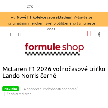
CZK
Přejít
🏎️
Vybavte se
Nové F1 kolekce jsou skladem!
na
originálním merchem svého oblíbeného týmu ještě
obsah
dnes.
NÁKUP
KOŠÍK
McLaren F1 2026 volnočasové tričko
Lando Norris černé
Průměrné
4 hodnocení
Podrobnosti hodnocení
Novinka
hodnocení
Značka:
McLaren
produktu
je
4,8