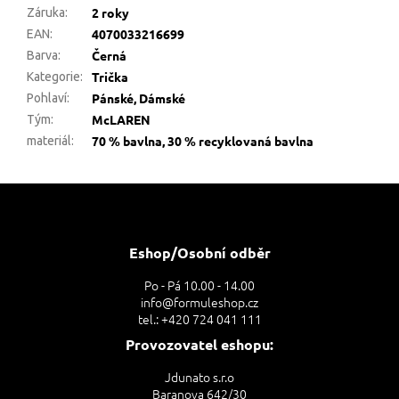
2 roky
Záruka
:
4070033216699
EAN
:
Černá
Barva
:
Trička
Kategorie
:
Pánské, Dámské
Pohlaví
:
McLAREN
Tým
:
70 % bavlna, 30 % recyklovaná bavlna
materiál
:
Z
á
p
a
Eshop/Osobní odběr
t
Po - Pá 10.00 - 14.00
í
info@formuleshop.cz
tel.: +420 724 041 111
Provozovatel eshopu:
Jdunato s.r.o
Baranova 642/30