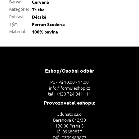
Červená
Barva
:
Trička
Kategorie
:
Dětské
Pohlaví
:
Ferrari Scuderia
Tým
:
100% bavlna
Materiál
:
Z
á
p
a
Eshop/Osobní odběr
t
Po - Pá 10.00 - 14.00
í
info@formuleshop.cz
tel.: +420 724 041 111
Provozovatel eshopu:
Jdunato s.r.o
Baranova 642/30
130 00 Praha 3
IČ: 09689877
DIČ: CZ09689877