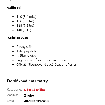
Velikosti
110 (3-4 roky)
116 (5-6 let)
128 (7-8 let)
140 (9-10)
Kolekce 2026
Rovný střih
Kulatý výstřih
Krátké rukávy
Loga sponzorů na hrudi a ramenou
Oficiální licencované zboží Scuderia Ferrari
Doplňkové parametry
Dětská trička
Kategorie
:
2 roky
Záruka
:
4070032317458
EAN
: