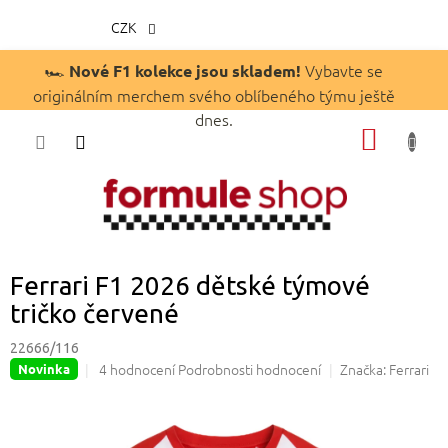
CZK
Přejít
🏎️
Vybavte se
Nové F1 kolekce jsou skladem!
na
originálním merchem svého oblíbeného týmu ještě
obsah
dnes.
NÁKUP
KOŠÍK
Ferrari F1 2026 dětské týmové
tričko červené
22666/116
Průměrné
4 hodnocení
Podrobnosti hodnocení
Značka:
Ferrari
Novinka
hodnocení
produktu
je
5,0