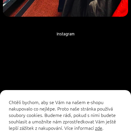
Instagram
Sledovat na Instagramu
Chtěli bychom, aby se Vám na našem e-shopu
nakupovalo co nejlépe. Proto naše stránka používá
soubory cookies. Budeme rádi, pokud s nimi budete
souhlasit a umožníte nám zprostředkovat Vám ještě
lepší zážitek z nakupování.
Více informací
zde
.