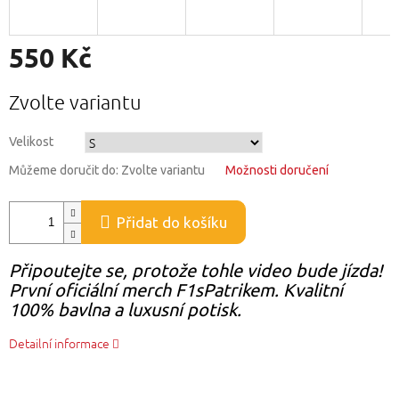
550 Kč
Měrná
Zvolte variantu
cena:
Velikost
Můžeme doručit do:
Zvolte variantu
Možnosti doručení
Přidat do košíku
Připoutejte se, protože tohle video bude jízda!
První oficiální merch F1sPatrikem. Kvalitní
100% bavlna a luxusní potisk.
Detailní informace