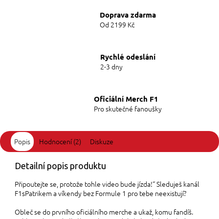
Doprava zdarma
Od 2199 Kč
Rychlé odeslání
2-3 dny
Oficiální Merch F1
Pro skutečné fanoušky
Popis
Hodnocení (2)
Diskuze
Detailní popis produktu
Připoutejte se, protože tohle video bude jízda!“ Sleduješ kanál
F1sPatrikem a víkendy bez Formule 1 pro tebe neexistují?
Obleč se do prvního oficiálního merche a ukaž, komu fandíš.