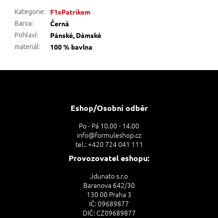
F1sPatrikem
Kategorie
:
Černá
Barva
:
Pánské, Dámské
Pohlaví
:
100 % bavlna
materiál
:
Z
á
p
a
Eshop/Osobní odběr
t
Po - Pá 10.00 - 14.00
í
info@formuleshop.cz
tel.: +420 724 041 111
Provozovatel eshopu:
Jdunato s.r.o
Baranova 642/30
130 00 Praha 3
IČ: 09689877
DIČ: CZ09689877