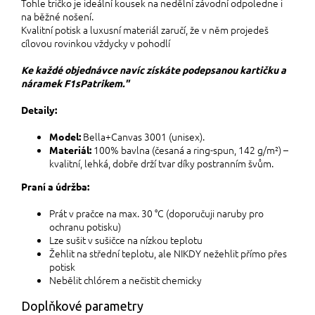
Tohle tričko je ideální kousek na nedělní závodní odpoledne i
na běžné nošení.
Kvalitní potisk a luxusní materiál zaručí, že v něm projedeš
cílovou rovinkou vždycky v pohodlí
Ke každé objednávce navíc získáte podepsanou kartičku a
náramek F1sPatrikem."
Detaily:
Bella+Canvas 3001 (unisex).
Model:
100% bavlna (česaná a ring-spun, 142 g/m²) –
Materiál:
kvalitní,
lehká, dobře drží tvar díky postranním švům.
Praní a údržba:
Prát v pračce na max. 30 °C (doporučuji naruby pro
ochranu potisku)
Lze sušit v sušičce na nízkou teplotu
Žehlit na střední teplotu, ale NIKDY nežehlit přímo přes
potisk
Nebělit chlórem a nečistit chemicky
Doplňkové parametry