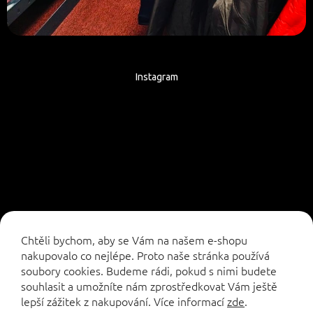
Instagram
Sledovat na Instagramu
Chtěli bychom, aby se Vám na našem e-shopu
nakupovalo co nejlépe. Proto naše stránka používá
soubory cookies. Budeme rádi, pokud s nimi budete
souhlasit a umožníte nám zprostředkovat Vám ještě
lepší zážitek z nakupování.
Více informací
zde
.