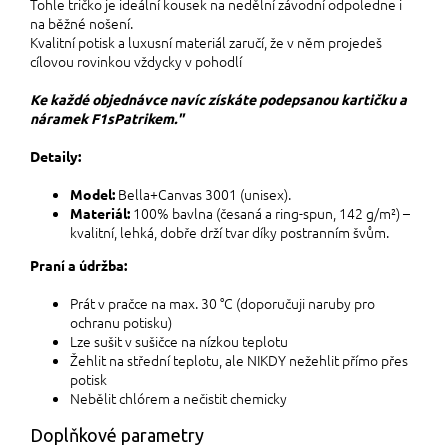
Tohle tričko je ideální kousek na nedělní závodní odpoledne i
na běžné nošení.
Kvalitní potisk a luxusní materiál zaručí, že v něm projedeš
cílovou rovinkou vždycky v pohodlí
Ke každé objednávce navíc získáte podepsanou kartičku a
náramek F1sPatrikem."
Detaily:
Bella+Canvas 3001 (unisex).
Model:
100% bavlna (česaná a ring-spun, 142 g/m²) –
Materiál:
kvalitní,
lehká, dobře drží tvar díky postranním švům.
Praní a údržba:
Prát v pračce na max. 30 °C (doporučuji naruby pro
ochranu potisku)
Lze sušit v sušičce na nízkou teplotu
Žehlit na střední teplotu, ale NIKDY nežehlit přímo přes
potisk
Nebělit chlórem a nečistit chemicky
Doplňkové parametry