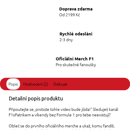
Doprava zdarma
Od 2199 Kč
Rychlé odeslání
2-3 dny
Oficiální Merch F1
Pro skutečné fanoušky
Popis
Hodnocení (2)
Diskuze
Detailní popis produktu
Připoutejte se, protože tohle video bude jízda!“ Sleduješ kanál
F1sPatrikem a víkendy bez Formule 1 pro tebe neexistují?
Obleč se do prvního oficiálního merche a ukaž, komu fandíš.