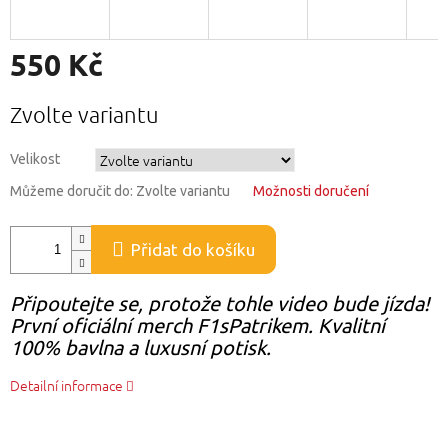
550 Kč
Měrná
Zvolte variantu
cena:
Velikost
Můžeme doručit do:
Zvolte variantu
Možnosti doručení
Přidat do košíku
Připoutejte se, protože tohle video bude jízda!
První oficiální merch F1sPatrikem. Kvalitní
100% bavlna a luxusní potisk.
Detailní informace