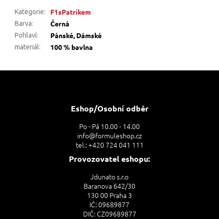
F1sPatrikem
Kategorie
:
Černá
Barva
:
Pánské, Dámské
Pohlaví
:
100 % bavlna
materiál
:
Z
á
p
a
Eshop/Osobní odběr
t
Po - Pá 10.00 - 14.00
í
info@formuleshop.cz
tel.: +420 724 041 111
Provozovatel eshopu:
Jdunato s.r.o
Baranova 642/30
130 00 Praha 3
IČ: 09689877
DIČ: CZ09689877