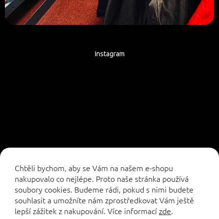
Instagram
Sledovat na Instagramu
Chtěli bychom, aby se Vám na našem e-shopu
nakupovalo co nejlépe. Proto naše stránka používá
soubory cookies. Budeme rádi, pokud s nimi budete
souhlasit a umožníte nám zprostředkovat Vám ještě
lepší zážitek z nakupování.
Více informací
zde
.