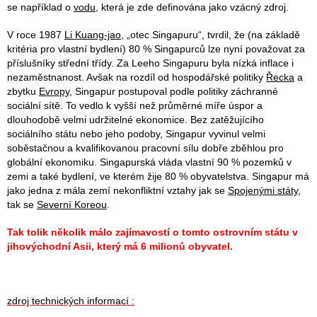
se například o
vodu
, která je zde definována jako vzácný zdroj.
V roce 1987
Li Kuang-jao
, „otec Singapuru“, tvrdil, že (na základě
kritéria pro vlastní bydlení) 80 % Singapurců lze nyní považovat za
příslušníky střední třídy. Za Leeho Singapuru byla nízká inflace i
nezaměstnanost. Avšak na rozdíl od hospodářské politiky
Řecka
a
zbytku
Evropy
, Singapur postupoval podle politiky záchranné
sociální sítě. To vedlo k vyšší než průměrné míře úspor a
dlouhodobě velmi udržitelné ekonomice. Bez zatěžujícího
sociálního státu nebo jeho podoby, Singapur vyvinul velmi
soběstačnou a kvalifikovanou pracovní sílu dobře zběhlou pro
globální ekonomiku. Singapurská vláda vlastní 90 % pozemků v
zemi a také bydlení, ve kterém žije 80 % obyvatelstva. Singapur má
jako jedna z mála zemí nekonfliktní vztahy jak se
Spojenými státy
,
tak se
Severní Koreou
.
Tak tolik několik málo zajímavostí o tomto ostrovním státu v
jihovýchodní Asii, který má 6 milionů obyvatel.
zdroj technických informací :