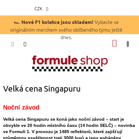
CZK
Přejít
🏎️
Vybavte se
Nové F1 kolekce jsou skladem!
na
originálním merchem svého oblíbeného týmu ještě
obsah
dnes.
NÁKUP
KOŠÍK
Velká cena Singapuru
Noční závod
Velká cena Singapuru se koná jako noční závod – start je
obvykle ve 20 hodin místního času (14 hodin SELČ) – novinka
ve Formuli 1. V provozu je 1485 reflektorů, které zajišťují
průměrnou osvětlenost trati 3000
luxů
a jsou poháněny