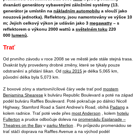
dvanácti generátory vybavenými záložními systémy (13.
generátor je umístěn na
nákladním automobilu
a slouží jako
nouzová jednotka). Reflektory, jsou namontovány ve výšce 10
m; Jejich celkový výkon je udáván jako 3
megawatty
– s
reflektorem o výkonu 2000 wattů a
světelném toku
220
000
lumenů
.
Trať
Od prvního závodu v roce 2008 se ve městě jede stále stejná trasa.
Dvakrát byly provedeny drobné změny, které se týkaly pouze
odstranění a přidání šikan. Od
roku 2015
je délka 5,065 km,
původní délka byla 5,073 km.
Z boxové zóny a startovní/cílové čáry vede trať pod
mostem
Benjamina Shearese
k bulváru Republic Boulevard a poté na západ
podél bulváru Raffles Boulevard. Poté pokračuje po dálnici Nicoll
Highway, Stamford Road a Saint Andrew's Road, obíhá
Padang
a
kolem radnice. Trať poté vede přes
most Anderson
, kolem
hotelu
Fullerton
a prudce odbočuje doleva na
promenádu ​​Esplanade –
Theatres on the Bay
v
parku Merlion
. Po průjezdu promenádou se
trať stáčí doprava na Raffles Avenue a na východ podél