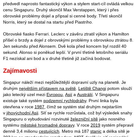
předvedl naprosto fantastický výkon a stylem start-cíl ovládá velkou
cenu Singapuru. Druhý skončil Max Verstappen, který i přes
obrovské problémy dojel a připsal si cenné body. Třetí skončil
Norris, který se dostal na startu před Piastriho.
Obrovské fiasko Ferrari. Leclerc v závěru ztratil výkon a Hamilton
přišel o brzdy a dojel z obrovskými problémy s obrovskou ztrátou 8.
Jen sekundu před Alonsem. Dvě kola před koncem byl rozdíl 40
sekund. Alonso si poněkud lepší. V první třetině letošního seriálu
F1 nezískal ani bod a v druhé třetině již začíná bodovat.
Zajímavosti
Singapur náleží mezi nejdůležitější dopravní uzly na planetě. Je
druhým
největším přístavem na světě
.
Letiště Changi
potom slouží
jako letecký uzel mezi
Evropou
,
Asií
a
Austrálií
. V Singapuru
existuje také systém
podzemní rychlodráhy
. První linka byla
otevřena v roce
1987
, čímž se systém stal druhým nejstarším
v
jihovýchodní Asii
. Síť se rychle rozrůstala, což byl výsledek snahy
Singapuru o vybudování rozvinuté
železniční sítě
jako nosného
systému
městské hromadné dopravy
. V roce
2019
systém přepravil
denně 3,4 milionu
cestujících
. Metro má 187
stanic
a délka sítě je