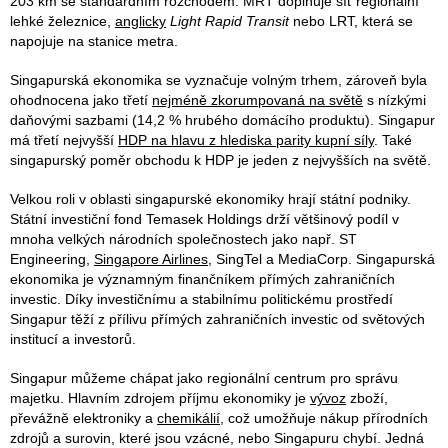
203 km se standardním rozchodem. MRT doplňuje síť regionální
lehké železnice,
anglicky
Light Rapid Transit
nebo LRT, která se
napojuje na stanice metra.
Singapurská ekonomika se vyznačuje volným trhem, zároveň byla
ohodnocena jako třetí
nejméně zkorumpovaná na světě
s nízkými
daňovými sazbami (14,2 % hrubého domácího produktu). Singapur
má třetí nejvyšší
HDP na hlavu z hlediska parity kupní síly
. Také
singapurský poměr obchodu k HDP je jeden z nejvyšších na světě.
Velkou roli v oblasti singapurské ekonomiky hrají státní podniky.
Státní investiční fond Temasek Holdings drží většinový podíl v
mnoha velkých národních společnostech jako např. ST
Engineering,
Singapore Airlines
, SingTel a MediaCorp. Singapurská
ekonomika je významným finančníkem přímých zahraničních
investic. Díky investičnímu a stabilnímu politickému prostředí
Singapur těží z přílivu přímých zahraničních investic od světových
institucí a investorů.
Singapur můžeme chápat jako regionální centrum pro správu
majetku. Hlavním zdrojem příjmu ekonomiky je
vývoz
zboží,
převážně elektroniky a
chemikálií
, což umožňuje nákup přírodních
zdrojů a surovin, které jsou vzácné, nebo Singapuru chybí. Jedná