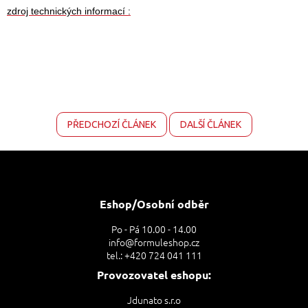
zdroj technických informací :
PŘEDCHOZÍ ČLÁNEK
DALŠÍ ČLÁNEK
Z
á
p
a
Eshop/Osobní odběr
t
Po - Pá 10.00 - 14.00
í
info@formuleshop.cz
tel.: +420 724 041 111
Provozovatel eshopu:
Jdunato s.r.o