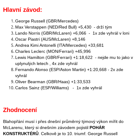
Hlavní závod:
George Russell (GBR/Mercedes)
Max Verstappen (NED/Red Bull) +5,430 - drží tým
Lando Norris (GBR/McLaren) +6,066 - 1x zde vyhrál v loni
Oscar Piastri (AUS/McLaren) +8,146
Andrea Kimi Antonelli (ITA/Mercedes) +33,681
Charles Leclerc (MON/Ferrari) +45,996
Lewis Hamilton (GBR/Ferrari) +1:18,622 - nejde mu to jako v
uplynulých letech , 4x zde vyhrál
Fernando Alonso (ESP/Aston Martin) +1:20,668 - 2x zde
vyhrál
Oliver Bearman (GBR/Haas) +1:33,533
Carlos Sainz (ESP/Williams) - 1x zde vyhrál
Zhodnocení
Blahopřání musí i přes dnešní průměrný týmový výkon mířit do
McLarenu, který si dnešním závodem pojistil
POHÁR
KONSTRUKTÉRŮ
. Celkově je to 10. triumf. George Russell