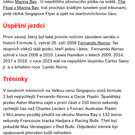
zálivu
Marina Bay
. U největšího plovoucího pódia na světě,
The
Float v Marina Bay,
trať prochází krátkým tunelem pod tribunami,
poté obíhá Singapore Flyer a zpět na startovní/cílovou čáru.
Úspěšní jezdci
První závod, který byl také prvním nočním závodem seriálu v
historii Formule 1, vyhrál 28. září 2008
Fernando Alonso
. Na
stupních vítězů stáli jezdci, kteří jedou i letos. Fernando Alonso
vyhrál v roce 2008 a 2010, Lewis Hamilton v letech 2009, 2014,
2017 a 2018, v roce 2023 stál na nejvyšším stupínku Carlos Sainz
jr. a v loňském roce Lando Norris.
Tréninky
V úvodních trénincích na Velkou cenu Singapuru vozů formule
1 byli nejrychlejší Fernando Alonso a Oscar Piastri. Španělský
jezdec Aston Martinu zajel v první části o 150 tisícin sekundy
rychlejší čas než Charles Leclerc z Ferrari. Australan Piastri
z McLarenu později předčil na okruhu Marina Bay o 132 tisícin
sekundy Francouze Isacka Hadjara z Racing Bulls. Třetí byl
pokaždé Max Verstappen z Red Bullu. Odpolední trénink byl
opakovaně přerušen kvůli nehodám.