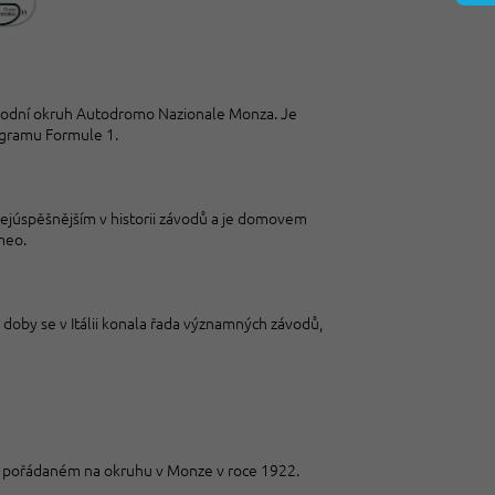
závodní okruh Autodromo Nazionale Monza. Je
rogramu Formule 1.
 k nejúspěšnějším v historii závodů a je domovem
meo.
 doby se v Itálii konala řada významných závodů,
vodě pořádaném na okruhu v Monze v roce 1922.