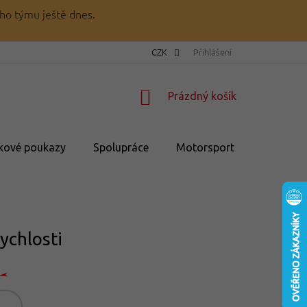
ho týmu ještě dnes.
CZK
Přihlášení
NÁKUPNÍ
Prázdný košík
KOŠÍK
kové poukazy
Spolupráce
Motorsport
💥Výprod
ychlosti