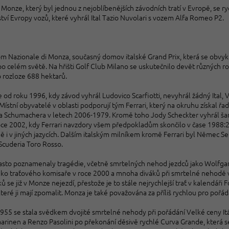
Monze, který byl jednou z nejoblíbenějších závodních tratí v Evropě, se ry
tví Evropy vozů, které vyhrál Ital Tazio Nuvolari s vozem Alfa Romeo P2.
 Nazionale di Monza, současný domov italské Grand Prix, která se obvykle
 celém světě. Na hřišti Golf Club Milano se uskutečnilo devět různých ro
 rozloze 688 hektarů.
 od roku 1996, kdy závod vyhrál Ludovico Scarfiotti, nevyhrál žádný Ital, 
ístní obyvatelé v oblasti podporují tým Ferrari, který na okruhu získal řadu
a Schumachera v letech 2006-1979. Kromě toho Jody Scheckter vyhrál šamp
oce 2002, kdy Ferrari navzdory všem předpokladům skončilo v čase 1988:21
ině i v jiných jazycích. Dalším italským milníkem kromě Ferrari byl Němec Se
cuderia Toro Rosso.
asto poznamenaly tragédie, včetně smrtelných nehod jezdců jako Wolfgan
jako traťového komisaře v roce 2000 a mnoha diváků při smrtelné nehodě v
ů se již v Monze nejezdí, přestože je to stále nejrychlejší trať v kalendáři F
které ji mají zpomalit. Monza je také považována za příliš rychlou pro pořá
955 se stala svědkem dvojité smrtelné nehody při pořádání Velké ceny Itáli
arinen a Renzo Pasolini po překonání děsivě rychlé Curva Grande, která se