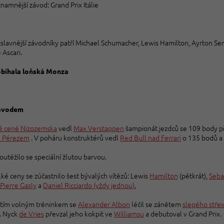
namnější závod: Grand Prix Itálie
slavnější závodníky patří Michael Schumacher, Lewis Hamilton, Ayrton Sen
 Ascari.
obíhala loňská Monza
ávodem
é ceně Nizozemska
vedl
Max Verstappen
šampionát jezdců se 109 body 
m Pérezem
. V poháru konstruktérů vedl
Red Bull nad
Ferrari
o 135 bodů a
outěžilo se speciální žlutou barvou.
ké ceny se zúčastnilo šest bývalých vítězů: Lewis
Hamilton
(pětkrát),
Seba
Pierre Gasly
a
Daniel Ricciardo (vždy jednou).
etím volným tréninkem se
Alexander Albon
léčil se zánětem
slepého stře
. Nyck
de Vries
převzal jeho kokpit ve
Williamsu
a debutoval v Grand Prix.