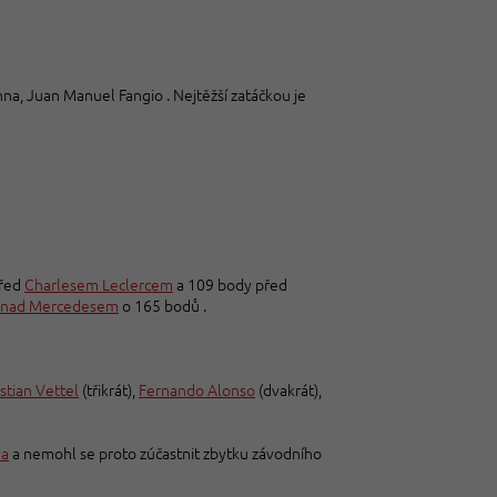
na, Juan Manuel Fangio . Nejtěžší zatáčkou je
před
Charlesem Leclercem
a 109 body před
nad Mercedesem
o 165 bodů .
stian Vettel
(třikrát),
Fernando Alonso
(dvakrát),
va
a nemohl se proto zúčastnit zbytku závodního