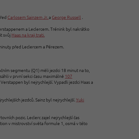
před
Carlosem Sainzem Jr.
a
George Russell
.
Verstappenem a Leclercem. Trénink byl nakrátko
it svůj
Haas na kraji trati.
 minuty před Leclercem a Pérezem.
ikačním segmentu (Q1) měli jezdci 18 minut na to,
dosáhli v první sekci času maximálně
107
 Verstappen byl nejrychlejší. Vypadli jezdci Haas a
rychlejších jezdců. Sainz byl nejrychlejší.
Yuki
ovních pozic. Leclerc zajel nejrychlejší čas
ion v mistrovství světa formule 1, osmá v této