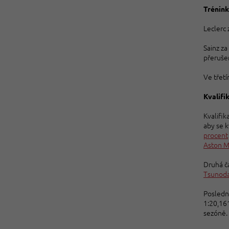
Trénink
Leclerc 
Sainz z
přeruše
Ve třet
Kvalifi
Kvalifik
aby se k
procent
Aston M
Druhá čá
Tsunod
Poslední
1:20,161
sezóně.