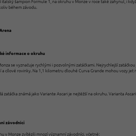
 italský šampion Formule 1, na okruhu v Monze v roce také zahynul, i když
ikoliv během závodu.
Arena
ké informace o okruhu
nza se vyznačuje rychlými i pozvolnými zatáčkami. Nejrychlejší zatáčkou 
í a cílové rovinky. Na 1,1 kilometru dlouhé Curva Grande mohou vozy jet r
á zatáčka známá jako Variante Ascari je nejtěžší na okruhu. Varianta Ascari 
ní závodníci
u v Monze zvítězili mnozí významní závodníci, včetně: