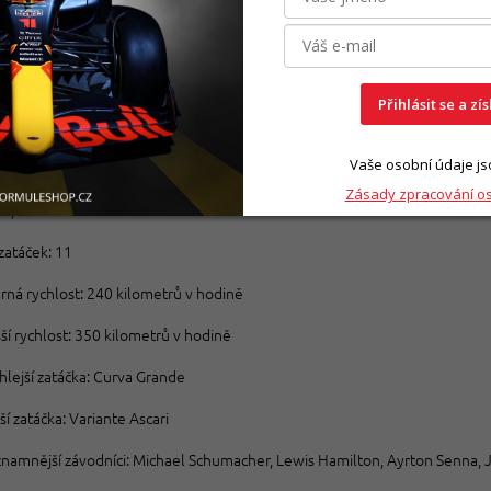
storií motoristického sportu.
né informace
: Autodromo Nazionale di Monza
Přihlásit se a zí
Itálie
Vaše osobní údaje js
: Monza
Zásady zpracování o
 5,793 kilometrů
zatáček: 11
rná rychlost: 240 kilometrů v hodině
ší rychlost: 350 kilometrů v hodině
hlejší zatáčka: Curva Grande
ší zatáčka: Variante Ascari
znamnější závodníci: Michael Schumacher, Lewis Hamilton, Ayrton Senna, J