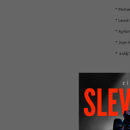
* Michae
* Lewis 
* Ayrton
* Juan M
* a stáj 
Ferrari
Jedním z
Verstap
Závěr
Jedním 