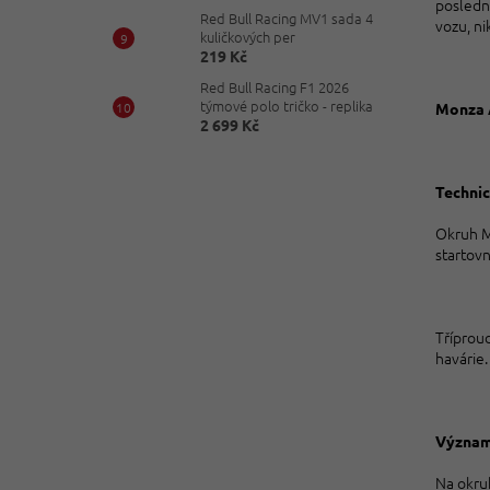
poslední
Red Bull Racing MV1 sada 4
vozu, n
kuličkových per
219 Kč
Red Bull Racing F1 2026
týmové polo tričko - replika
Monza 
2 699 Kč
Technic
Okruh Mo
startovn
Tříproud
havárie.
Význam
Na okruh