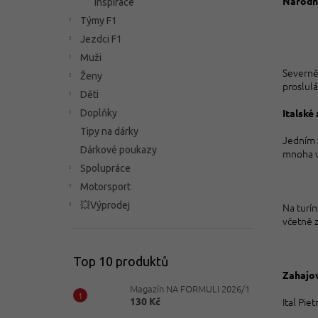
N
árodn
Inspirace
n
Týmy F1
n
í
Jezdci F1
p
Muži
a
Severně
Ženy
n
proslulá
Děti
e
Italské
Doplňky
l
Tipy na dárky
Jedním z
Dárkové poukazy
mnoha v
Spolupráce
Motorsport
💥Výprodej
Na turín
včetně z
Top 10 produktů
Zahajo
Magazín NA FORMULI 2026/1
Ital Pie
130 Kč