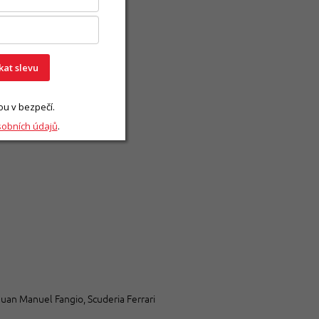
skat slevu
ou v bezpečí.
sobních údajů
.
uan Manuel Fangio, Scuderia Ferrari