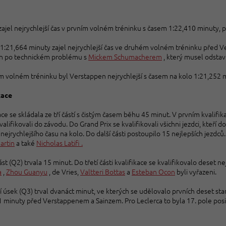
zajel nejrychlejší čas v prvním volném tréninku s časem 1:22,410 minuty, 
a 1:21,664 minuty zajel nejrychlejší čas ve druhém volném tréninku před 
n po technickém problému s
Mickem Schumacherem
, který musel odstav
ím volném tréninku byl Verstappen nejrychlejší s časem na kolo 1:21,252
kace
ace se skládala ze tří částí s čistým časem běhu 45 minut. V prvním kvalif
valifikovali do závodu. Do Grand Prix se kvalifikovali všichni jezdci, kteří 
nejrychlejšího času na kolo. Do další části postoupilo 15 nejlepších jezdců.
artin
a také
Nicholas Latifi .
st (Q2) trvala 15 minut. Do třetí části kvalifikace se kvalifikovalo deset nej
a
,
Zhou Guanyu
, de Vries,
Valtteri Bottas
a
Esteban Ocon
byli vyřazeni.
 úsek (Q3) trval dvanáct minut, ve kterých se udělovalo prvních deset start
 minuty před Verstappenem a Sainzem. Pro Leclerca to byla 17. pole posit