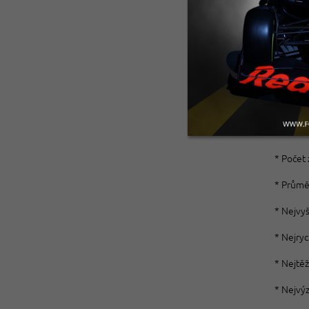
celou hi
Dodateč
* Název
* Země: 
* Město
* Délka:
* Počet 
* Průmě
* Nejvyš
* Nejryc
* Nejtěž
* Nejvý