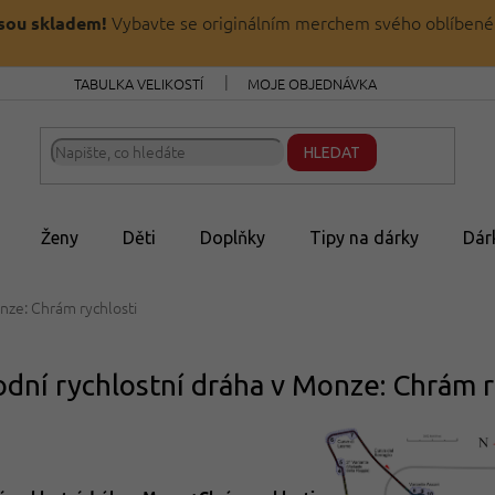
Vybavte se originálním merchem svého oblíbené
jsou skladem!
TABULKA VELIKOSTÍ
MOJE OBJEDNÁVKA
HLEDAT
Ženy
Děti
Doplňky
Tipy na dárky
Dár
nze: Chrám rychlosti
dní rychlostní dráha v Monze: Chrám r