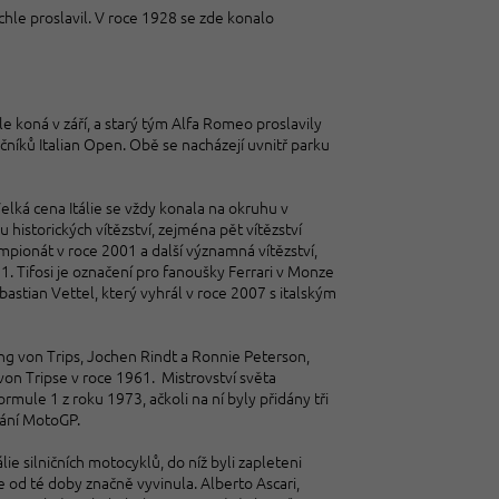
chle proslavil. V roce 1928 se zde konalo
 koná v září, a starý tým Alfa Romeo proslavily
čníků Italian Open. Obě se nacházejí uvnitř parku
Velká cena Itálie se vždy konala na okruhu v
 historických vítězství, zejména pět vítězství
ionát v roce 2001 a další významná vítězství,
. Tifosi je označení pro fanoušky Ferrari v Monze
bastian Vettel, který vyhrál v roce 2007 s italským
g von Trips, Jochen Rindt a Ronnie Peterson,
on Tripse v roce 1961. Mistrovství světa
ormule 1 z roku 1973, ačkoli na ní byly přidány tři
dání MotoGP.
e silničních motocyklů, do níž byli zapleteni
 od té doby značně vyvinula. Alberto Ascari,