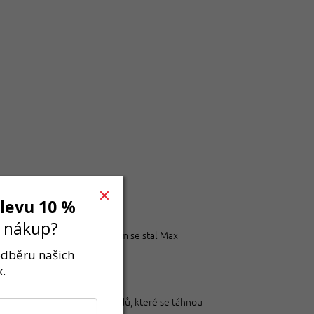
slevu 10 %
í nákup?
d se jel 11. září 2023. Vítězem se stal Max
 odběru našich
.
Je dějištěm napínavých závodů, které se táhnou