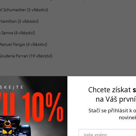
l Schumacher (5 vítězství)
Hamilton (5 vítězství)
 Senna (4 vítězství)
anuel Fangio (4 vítězství)
Scuderia Ferrari (19 vítězství)
Chcete získat
 Grand Prix
na Váš prvn
 nejstarších a nejprestižnějších závodů Formule 1 je Grand Prix Itálie. Závo
pen z Red Bullu.
Stačí se přihlásit k
novinek
z nejznámějších závodních míst na světě je Autodromo Nazionale Monza. 