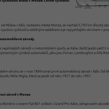
í rychlostní dráha v Monze: Chrám rychlosti
 od Milána v Itálii, nedaleko města Monza, se nachází 5,793 km dlouhý 
 vysokou rychlostí a obtížnými zatáčkami a je nejrychlejším okruhem v p
 automobilové závody
 nejsilnějších národů v motoristickém sportu je Itálie. Italští jezdci patří
ýznamných výrobců automobilů, jako jsou Ferrari, Lamborghini a Alfa Ro
ském okruhu se v roce 1894 konal první automobilový závod v Itálii. Od té
ávodu Mille Miglia, který se jezdil od roku 1927 do roku 1957.
vací závod v Monze
tro Bordino s vozem Fiat 801 zvítězil v Grand Prix Itálie, zahajovacím zá