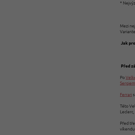
* Nejvýz
Mezi nej
Variante
Jak pr
Před z
Po
Velk
Sergie
Ferrari
s
Této Vel
Leclerc,
Před tř
víkendu