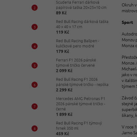
Scuderia Ferrari dárková
Okruh v 
papírová taška 20×25×10 cm
mistrovs
89 Kč
Red Bull Racing dárková taška
Sport
40 x 40 x 17 cm
119 Kč
Autodrom
Monzu po
Red Bull Racing Ballpen -
Monza o
kuličkové pero modré
179 Kč
Přestože
Ferrari F1 2026 pánské
Monze. M
týmové tričko červené
Michael
2 099 Kč
jako v r
Red Bull Racing F1 2026
v italšt
pánské týmové tričko - replika
týmem S
2 299 Kč
Závod č
Mercedes AMG Petronas F1
stejně 
2026 pánské týmové tričko -
černé
superbik
1 899 Kč
šikany, 
Red Bull Racing F1 týmový
V roce 1
hrnek 350 ml
Jarno Sa
459 Kč