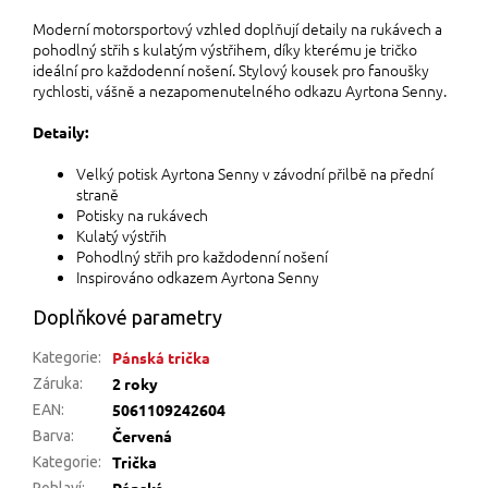
Moderní motorsportový vzhled doplňují detaily na rukávech a
pohodlný střih s kulatým výstřihem, díky kterému je tričko
ideální pro každodenní nošení. Stylový kousek pro fanoušky
rychlosti, vášně a nezapomenutelného odkazu Ayrtona Senny.
Detaily:
Velký potisk Ayrtona Senny v závodní přilbě na přední
straně
Potisky na rukávech
Kulatý výstřih
Pohodlný střih pro každodenní nošení
Inspirováno odkazem Ayrtona Senny
Doplňkové parametry
Pánská trička
Kategorie
:
2 roky
Záruka
:
5061109242604
EAN
:
Červená
Barva
:
Trička
Kategorie
:
Pánské
Pohlaví
: