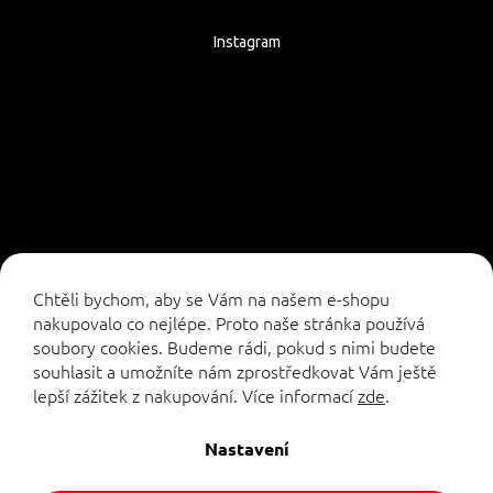
Instagram
Sledovat na Instagramu
Chtěli bychom, aby se Vám na našem e-shopu
nakupovalo co nejlépe. Proto naše stránka používá
soubory cookies. Budeme rádi, pokud s nimi budete
souhlasit a umožníte nám zprostředkovat Vám ještě
lepší zážitek z nakupování.
Více informací
zde
.
Vytvořil Shoptet
Nastavení