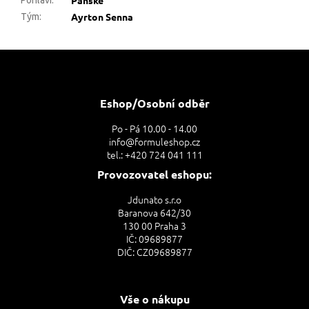
Ayrton Senna
Tým
:
Z
á
p
a
Eshop/Osobní odběr
t
Po - Pá 10.00 - 14.00
í
info@formuleshop.cz
tel.: +420 724 041 111
Provozovatel eshopu:
Jdunato s.r.o
Baranova 642/30
130 00 Praha 3
IČ: 09689877
DIČ: CZ09689877
Vše o nákupu