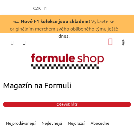
CZK
Přejít
🏎️
Vybavte se
Nové F1 kolekce jsou skladem!
na
originálním merchem svého oblíbeného týmu ještě
obsah
dnes.
NÁKUP
KOŠÍK
Magazín na Formuli
Otevřít filtr
Ř
a
Nejprodávanější
Nejlevnější
Nejdražší
Abecedně
z