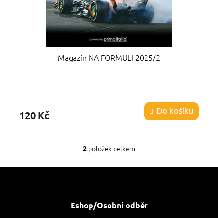
Magazín NA FORMULI 2025/2
Průměrné
hodnocení
produktu
Do košíku
120 Kč
je
5,0
z
5
položek celkem
2
O
hvězdiček.
v
l
Z
á
á
d
p
a
a
Eshop/Osobní odběr
c
t
í