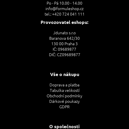
Po - Pá 10.00 - 14.00
í
p
info@formuleshop.cz
r
tel.: +420 724 041 111
v
k
Provozovatel eshopu:
y
v
Jdunato s.r.o
ý
Baranova 642/30
p
130 00 Praha 3
i
IČ: 09689877
s
DIČ: CZ09689877
u
Vše o nákupu
Doprava a platba
Tabulka velikostí
Obchodní podmínky
Dárkové poukazy
GDPR
O společnosti