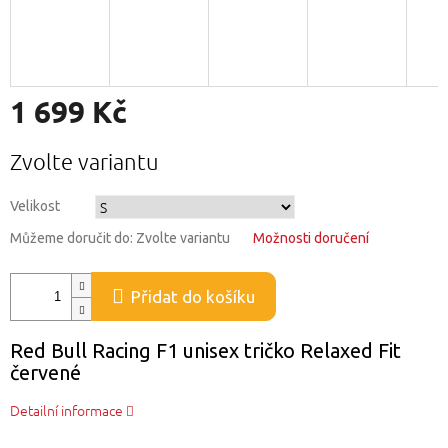
1 699 Kč
Měrná
Zvolte variantu
cena:
Velikost
Můžeme doručit do:
Zvolte variantu
Možnosti doručení
Přidat do košíku
Red Bull Racing F1 unisex tričko Relaxed Fit
červené
Detailní informace