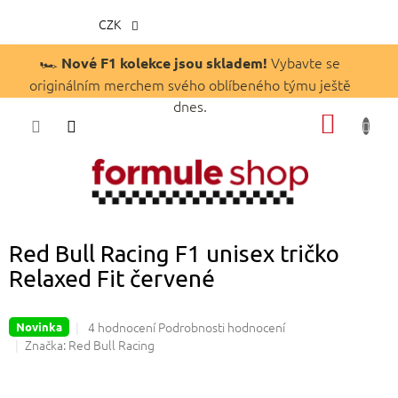
CZK
Přejít
🏎️
Vybavte se
Nové F1 kolekce jsou skladem!
na
originálním merchem svého oblíbeného týmu ještě
obsah
dnes.
NÁKUP
KOŠÍK
Red Bull Racing F1 unisex tričko
Relaxed Fit červené
Průměrné
4 hodnocení
Podrobnosti hodnocení
Novinka
hodnocení
Značka:
Red Bull Racing
produktu
je
5,0