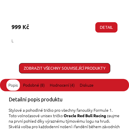
Průměrné
hodnocení
produktu
999 Kč
DETAIL
je
5,0
L
z
5
hvězdiček.
ZOBRAZIT VŠECHNY SOUVISEJÍCÍ PRODUKTY
Popis
Podobné (8)
Hodnocení (4)
Diskuze
Detailní popis produktu
Stylové a pohodlné tričko pro všechny fanoušky Formule 1.
Toto volnočasové unisex tričko
zaujme
Oracle Red Bull Racing
na první pohled díky výraznému týmovému logu na hrudi.
Skvělá volba pro každodenní nošení i fandění během závodních