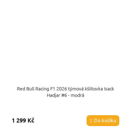
Red Bull Racing F1 2026 týmová kšiltovka Isack
Hadjar #6 - modrá
Průměrné
hodnocení
produktu
1 299 Kč
Do košíku
je
5,0