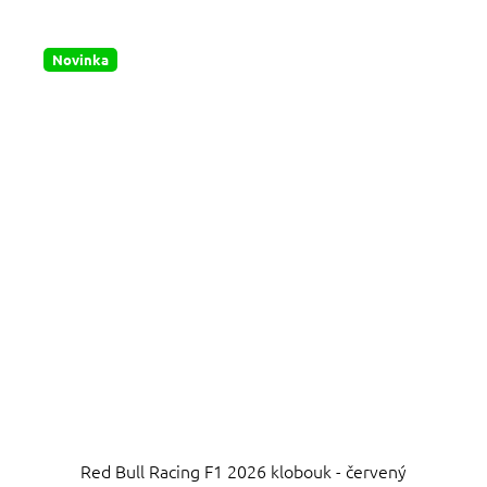
z
5
hvězdiček.
Novinka
Red Bull Racing F1 2026 klobouk - červený