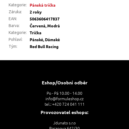
Pánská trička
Kategorie
:
2 roky
Záruka
:
5063606417837
EAN
:
Červená, Modrá
Barva
:
Trička
Kategorie
:
Pánské, Dámské
Pohlaví
:
Red Bull Racing
Tým
:
Z
á
p
a
Eshop/Osobní odběr
t
Po - Pá 10.00 - 14.00
í
info@formuleshop.cz
tel.: +420 724 041 111
Provozovatel eshopu:
Jdunato s.r.o
Baranova 642/30