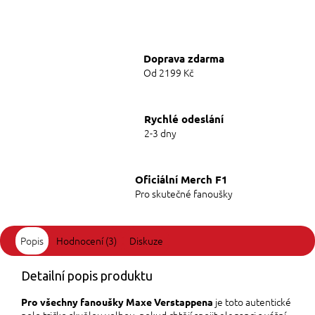
Doprava zdarma
Od 2199 Kč
Rychlé odeslání
2-3 dny
Oficiální Merch F1
Pro skutečné fanoušky
Popis
Hodnocení (3)
Diskuze
Detailní popis produktu
je toto autentické
Pro všechny fanoušky Maxe Verstappena
polo tričko skvělou volbou, pokud chtějí spojit eleganci s vášní