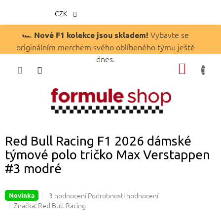
CZK
Přejít
🏎️
Vybavte se
Nové F1 kolekce jsou skladem!
na
originálním merchem svého oblíbeného týmu ještě
obsah
dnes.
NÁKUP
KOŠÍK
Red Bull Racing F1 2026 dámské
týmové polo tričko Max Verstappen
#3 modré
Průměrné
3 hodnocení
Podrobnosti hodnocení
Novinka
hodnocení
Značka:
Red Bull Racing
produktu