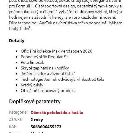
pro Formuli 1. Čistý sportovní design, decentní týmové prvky a
jméno s ikonickým číslem 1 vytvářejí nadčasový vzhled, který se
hodí nejen na závodní víkendy, ale i pro každodenní nošení.
Díky technologii AerTek navíc zůstává tričko pohodlné i během
teplých dnů.
Detaily
Oficiální kolekce Max Verstappen 2026
Pohodlný střih Regular Fit
Polo límeček
Skryté zapínání na knoflíky
Jméno jezdce a závodní číslo 1
Technologie AerTek odvádějící vlhkost od těla
Krátký rukáv
Oficiálně licencovaný produkt
Doplňkové parametry
Dámské polokošile a košile
Kategorie
:
2 roky
Záruka
:
5063606455273
EAN
: