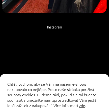
Instagram
Sledovat na Instagramu
Chtěli bychom, aby se Vám na našem e-shopu
nakupovalo co nejlépe. Proto naše stránka používá
soubory cookies. Budeme rádi, pokud s nimi budete
souhlasit a umožníte nám zprostředkovat Vám ještě
lepší zážitek z nakupování.
Více informací
zde
.