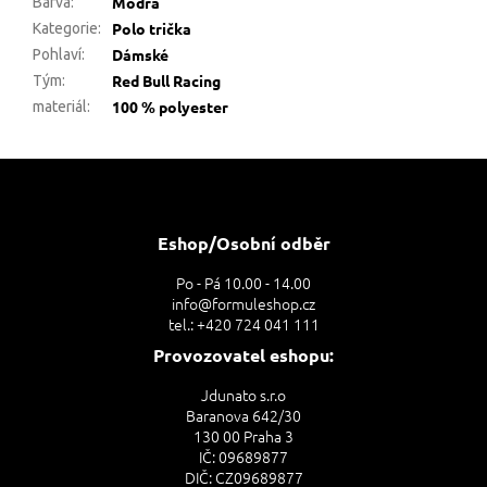
Modrá
Barva
:
Polo trička
Kategorie
:
Dámské
Pohlaví
:
Red Bull Racing
Tým
:
100 % polyester
materiál
:
Z
á
p
a
Eshop/Osobní odběr
t
Po - Pá 10.00 - 14.00
í
info@formuleshop.cz
tel.: +420 724 041 111
Provozovatel eshopu:
Jdunato s.r.o
Baranova 642/30
130 00 Praha 3
IČ: 09689877
DIČ: CZ09689877