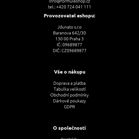
info@formuleshop.cz
tel.: +420 724 041 111
Provozovatel eshopu:
Jdunato s.r.o
Baranova 642/30
130 00 Praha 3
IČ: 09689877
DIČ: CZ09689877
Vše o nákupu
Doprava a platba
Tabulka velikostí
Obchodní podmínky
Dárkové poukazy
GDPR
O společnosti
Kontakty