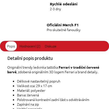
Rychlé odeslání
2-3 dny
Oficiální Merch F1
Pro skutečné fanoušky
Popis
Hodnocení (2)
Diskuze
Detailní popis produktu
Originální trendy ledvinka taštička
Ferrari v tradiční červené
, zdobená originálním 3D logem Ferrari a brand detaily.
barvě
Délkově nastavitelný popruh
Velikost cca: 29 x 17 cm
Materiál: polyester
Barva: červená
Polstrovaná kontrastní zadní část s odvětráváním
Zapínání na zip
Vnitřní organizér