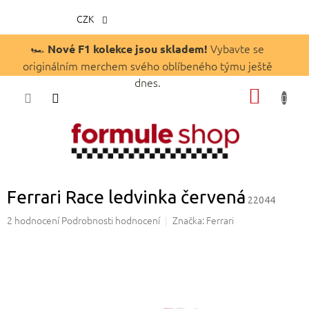
CZK
Přejít
🏎️
Vybavte se
Nové F1 kolekce jsou skladem!
na
originálním merchem svého oblíbeného týmu ještě
obsah
dnes.
NÁKUP
KOŠÍK
Ferrari Race ledvinka červená
22044
Průměrné
2 hodnocení
Podrobnosti hodnocení
Značka:
Ferrari
hodnocení
produktu
je
5,0
z
5