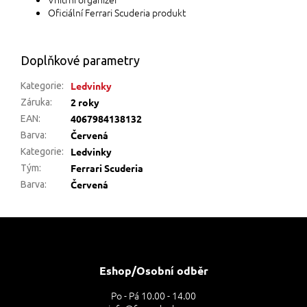
Oficiální Ferrari Scuderia produkt
Doplňkové parametry
Ledvinky
Kategorie
:
2 roky
Záruka
:
4067984138132
EAN
:
Červená
Barva
:
Ledvinky
Kategorie
:
Ferrari Scuderia
Tým
:
Červená
Barva
:
Z
á
p
a
Eshop/Osobní odběr
t
Po - Pá 10.00 - 14.00
í