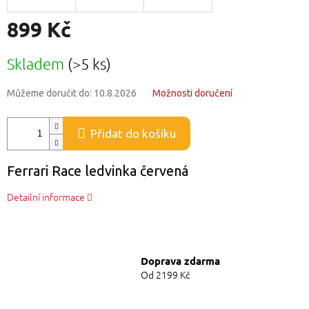
899 Kč
Měrná
Skladem
(>5 ks)
cena:
Můžeme doručit do:
10.8.2026
Možnosti doručení
Přidat do košíku
Ferrari Race ledvinka červená
Detailní informace
Doprava zdarma
Od 2199 Kč