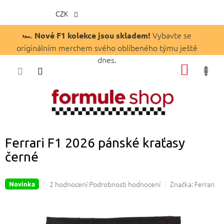
CZK
Přejít
🏎️
Vybavte se
Nové F1 kolekce jsou skladem!
na
originálním merchem svého oblíbeného týmu ještě
obsah
dnes.
NÁKUP
KOŠÍK
Ferrari F1 2026 pánské kraťasy
černé
Průměrné
2 hodnocení
Podrobnosti hodnocení
Značka:
Ferrari
Novinka
hodnocení
produktu
je
5,0