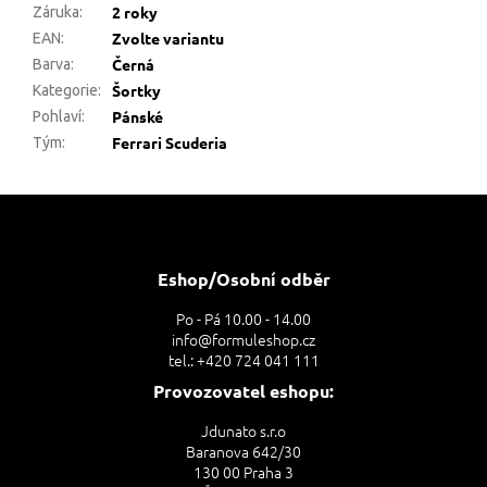
2 roky
Záruka
:
Zvolte variantu
EAN
:
Černá
Barva
:
Šortky
Kategorie
:
Pánské
Pohlaví
:
Ferrari Scuderia
Tým
:
Z
á
p
a
Eshop/Osobní odběr
t
Po - Pá 10.00 - 14.00
í
info@formuleshop.cz
tel.: +420 724 041 111
Provozovatel eshopu:
Jdunato s.r.o
Baranova 642/30
130 00 Praha 3