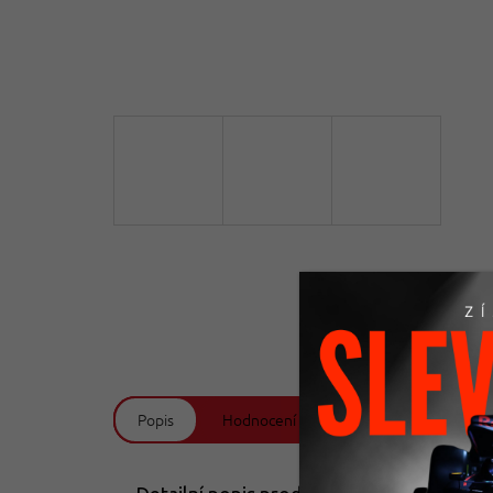
Doprava zdarma
Od 2199 Kč
Popis
Hodnocení (3)
Diskuze