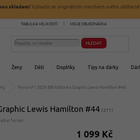
Vybavte se originálním merchem svého oblíbené
jsou skladem!
TABULKA VELIKOSTÍ
MOJE OBJEDNÁVKA
HLEDAT
Ženy
Děti
Doplňky
Tipy na dárky
Dár
vky
Ferrari F1 2026 BB kšiltovka Graphic Lewis Hamilton #44
 Graphic Lewis Hamilton #44
22711
ačka:
Ferrari
1 099 Kč