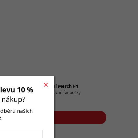
Oficiální Merch F1
slevu 10 %
Pro skutečné fanoušky
í nákup?
 odběru našich
.