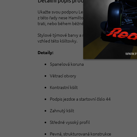
Detailní popis produktu
Ukažte svou podporu Lewisi Hamiltonovi kamkoli vyraz
z této řady nese Hamiltonovo startovní číslo 44 a jeh
trati, nebo během běžného dne.
Stylové týmové barvy a nezaměnitelný emblém vzpínají
vzhled této kšiltovky.
Detaily:
5panelová koruna
Větrací otvory
Kontrastní kšilt
Podpis jezdce a startovní číslo 44
Zahnutý kšilt
Středně vysoký profil
Pevná, strukturovaná konstrukce