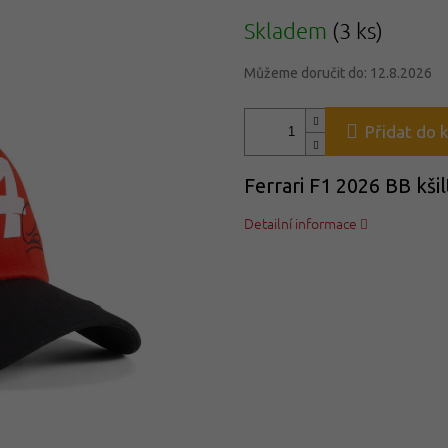
Měrná
Skladem
(3 ks)
cena:
Můžeme doručit do:
12.8.2026
Přidat do 
Ferrari F1 2026 BB kš
Detailní informace