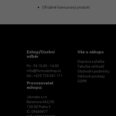
Oficiálně licencovaný produkt
Z
á
p
a
t
Eshop/Osobní
Vše o nákupu
í
odběr
Doprava a platba
Po - Pá 10.00 - 14.00
Tabulka velikostí
info@formuleshop.cz
Obchodní podmínky
tel.: +420 724 041 111
Dárkové poukazy
GDPR
Provozovatel
eshopu:
Jdunato s.r.o
Baranova 642/30
130 00 Praha 3
IČ: 09689877