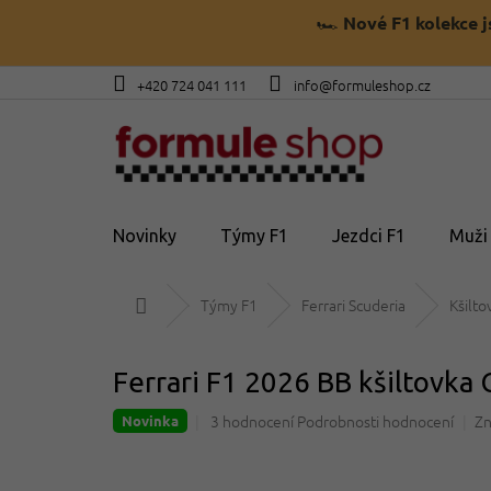
Přejít
🏎️
Nové F1 kolekce 
na
obsah
+420 724 041 111
info@formuleshop.cz
Novinky
Týmy F1
Jezdci F1
Muži
Domů
Týmy F1
Ferrari Scuderia
Kšilto
Ferrari F1 2026 BB kšiltovka
Průměrné
3 hodnocení
Podrobnosti hodnocení
Zn
Novinka
hodnocení
produktu
je