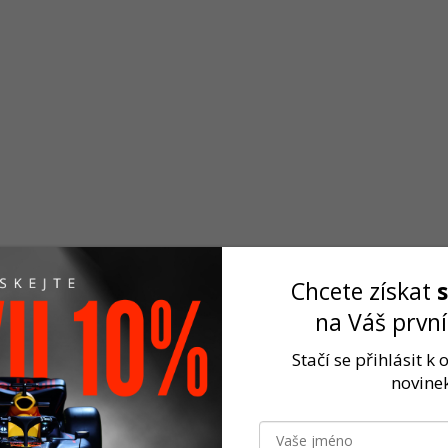
Rychlé odeslání
Chcete získat
2-3 dny
na Váš prvn
Stačí se přihlásit k
novinek