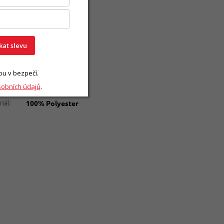
lňkové parametry
Kšiltovky
gorie
:
2 roky
ka
:
4070032313528
skat slevu
Červená
a
:
Kšiltovky
gorie
:
ou v bezpečí.
Pánské, Dámské
aví
:
sobních údajů
.
Ferrari Scuderia
100% Polyester
riál
: