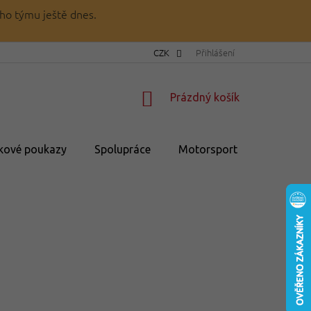
ho týmu ještě dnes.
CZK
Přihlášení
NÁKUPNÍ
Prázdný košík
KOŠÍK
kové poukazy
Spolupráce
Motorsport
💥Výprod