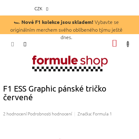
CZK
Přejít
🏎️
Vybavte se
Nové F1 kolekce jsou skladem!
na
originálním merchem svého oblíbeného týmu ještě
obsah
dnes.
NÁKUP
KOŠÍK
F1 ESS Graphic pánské tričko
červené
Průměrné
2 hodnocení
Podrobnosti hodnocení
Značka:
Formula 1
hodnocení
produktu
je
5,0