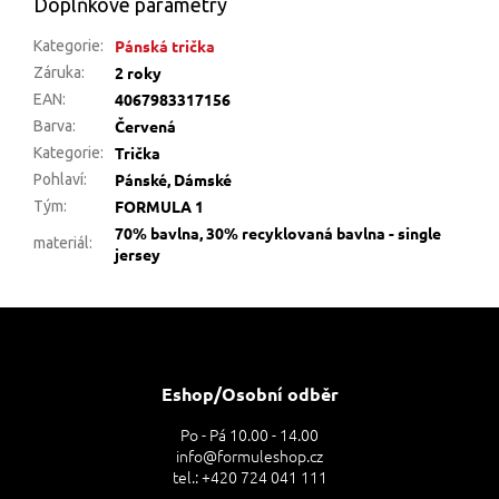
Doplňkové parametry
Pánská trička
Kategorie
:
2 roky
Záruka
:
4067983317156
EAN
:
Červená
Barva
:
Trička
Kategorie
:
Pánské, Dámské
Pohlaví
:
FORMULA 1
Tým
:
70% bavlna, 30% recyklovaná bavlna - single
materiál
:
jersey
Z
á
p
a
Eshop/Osobní odběr
t
Po - Pá 10.00 - 14.00
í
info@formuleshop.cz
tel.: +420 724 041 111