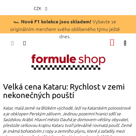
CZK
Přejít
🏎️
Vybavte se
Nové F1 kolekce jsou skladem!
na
originálním merchem svého oblíbeného týmu ještě
obsah
dnes.
NÁKUP
KOŠÍK
Velká cena Kataru: Rychlost v zemi
nekonečných pouští
Katar, malá země na Blízkém východě, leží na Katarském poloostrově
a je obklopen Perským zálivem. Jedinou pozemní hranici sdílí se
Saúdskou Arábií. Hlavní město Dauhá je domovem většiny obyvatel,
přestože celkovou krajinu Kataru tvoří převážně rovinatá poušť. Země
je známá bohatstvím z ropy a zemního plynu, které ji zařadily mezi