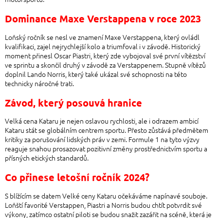
Dominance Maxe Verstappena v roce 2023
Loňský ročník se nesl ve znamení Maxe Verstappena, který ovládl
kvalifikaci, zajel nejrychlejší kolo a triumfoval i v závodě. Historický
moment přinesl Oscar Piastri, který zde vybojoval své první vítězství
ve sprintu a skončil druhý v závodě za Verstappenem. Stupně vítězů
doplnil Lando Norris, který také ukázal své schopnosti na této
technicky náročné trati.
Závod, který posouvá hranice
Velká cena Kataru je nejen oslavou rychlosti, ale i odrazem ambicí
Kataru stát se globálním centrem sportu. Přesto zůstává předmětem
kritiky za porušování lidských práv v zemi. Formule 1 na tyto výzvy
reaguje snahou prosazovat pozitivní změny prostřednictvím sportu a
přísných etických standardů.
Co přinese letošní ročník 2024?
S blížícím se datem Velké ceny Kataru očekáváme napínavé souboje.
Loňští favorité Verstappen, Piastri a Norris budou chtít potvrdit své
výkony, zatímco ostatní piloti se budou snažit zazářit na scéně, která je