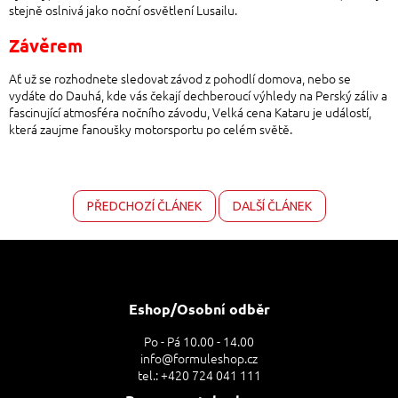
stejně oslnivá jako noční osvětlení Lusailu.
Závěrem
Ať už se rozhodnete sledovat závod z pohodlí domova, nebo se
vydáte do Dauhá, kde vás čekají dechberoucí výhledy na Perský záliv a
fascinující atmosféra nočního závodu, Velká cena Kataru je událostí,
která zaujme fanoušky motorsportu po celém světě.
PŘEDCHOZÍ ČLÁNEK
DALŠÍ ČLÁNEK
Z
á
p
a
Eshop/Osobní odběr
t
Po - Pá 10.00 - 14.00
í
info@formuleshop.cz
tel.: +420 724 041 111