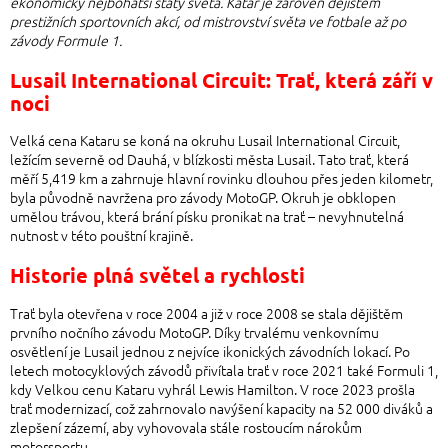
ekonomicky nejbohatší státy světa. Katar je zároveň dějištěm
prestižních sportovních akcí, od mistrovství světa ve fotbale až po
závody Formule 1.
Lusail International Circuit: Trať, která září v
noci
Velká cena Kataru se koná na okruhu Lusail International Circuit,
ležícím severně od Dauhá, v blízkosti města Lusail. Tato trať, která
měří 5,419 km a zahrnuje hlavní rovinku dlouhou přes jeden kilometr,
byla původně navržena pro závody MotoGP. Okruh je obklopen
umělou trávou, která brání písku pronikat na trať – nevyhnutelná
nutnost v této pouštní krajině.
Historie plná světel a rychlosti
Trať byla otevřena v roce 2004 a již v roce 2008 se stala dějištěm
prvního nočního závodu MotoGP. Díky trvalému venkovnímu
osvětlení je Lusail jednou z nejvíce ikonických závodních lokací. Po
letech motocyklových závodů přivítala trať v roce 2021 také Formuli 1,
kdy Velkou cenu Kataru vyhrál Lewis Hamilton. V roce 2023 prošla
trať modernizací, což zahrnovalo navýšení kapacity na 52 000 diváků a
zlepšení zázemí, aby vyhovovala stále rostoucím nárokům
motorsportu.