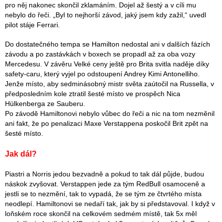
pro něj nakonec skončil zklamáním. Dojel až šestý a v cíli mu
nebylo do řeči. „Byl to nejhorší závod, jaký jsem kdy zažil,“ uvedl
pilot stáje Ferrari.
Do dostatečného tempa se Hamilton nedostal ani v dalších fázích
závodu a po zastávkách v boxech se propadl až za oba vozy
Mercedesu. V závěru Velké ceny ještě pro Brita svitla naděje díky
safety-caru, který vyjel po odstoupení Andrey Kimi Antonelliho.
Jenže místo, aby sedminásobný mistr světa zaútočil na Russella, v
předposledním kole ztratil šesté místo ve prospěch Nica
Hülkenberga ze Sauberu.
Po závodě Hamiltonovi nebylo vůbec do řeči a nic na tom nezměnil
ani fakt, že po penalizaci Maxe Verstappena poskočil Brit zpět na
šesté místo.
Jak dál?
Piastri a Norris jedou bezvadně a pokud to tak dál půjde, budou
náskok zvyšovat. Verstappen jede za tým RedBull osamoceně a
jestli se to nezmění, tak to vypadá, že se tým ze čtvrtého místa
neodlepí. Hamiltonovi se nedaří tak, jak by si představoval. I když v
loňském roce skončil na celkovém sedmém místě, tak 5x měl