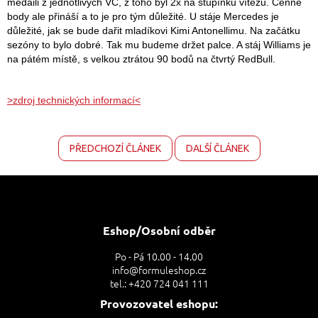
medaili z jednotlivých VC, z toho byl 2x na stupínku vítězů. Cenné
body ale přináší a to je pro tým důležité. U stáje Mercedes je
důležité, jak se bude dařit mladíkovi Kimi Antonellimu. Na začátku
sezóny to bylo dobré. Tak mu budeme držet palce. A stáj Williams je
na pátém místě, s velkou ztrátou 90 bodů na čtvrtý RedBull.
>zdroj technických informací<
PŘEDCHOZÍ ČLÁNEK
DALŠÍ ČLÁNEK
Z
á
p
a
Eshop/Osobní odběr
t
Po - Pá 10.00 - 14.00
í
info@formuleshop.cz
tel.: +420 724 041 111
Provozovatel eshopu: