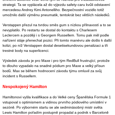
strategii. Ta se vyplácela až do výjezdu safety-caru kvůli odstavení
mercedesu Andrey Kimi Antonelliho. Bezpečnostní vozidlo totiž
umožnilo další výměnu pneumatik, tentokrát bez větších následků.
Verstappen přezul na tvrdou směs gum s nízkou přilnavostí a to se
nevyplatilo. Po restartu se dostal do kontaktu s Charlesem
Leclercem a později i s Georgem Russellem. Tomu pak měl podle
nařízení stáje přenechat pozici. Při tomto manévru ale došlo k další
kolizi, po níž Verstappen dostal desetisekundovou penalizaci a tři
trestné body na superlicenci.
Výsledek závodu je pro Maxe i pro tým RedBull frustrující, protože
to dlouho vypadalo na snadné pódium pro Maxe a velký přísun
bodů. Max se během hodnocení závodu týmu omluvil za svůj
incident s Russellem.
Nespokojený Hamilton
Hamiltonovi vyšla kvalifikace a do Velké ceny Španělska Formule 1
vstupoval s optimismem a vidinou prvního pódiového umístění v
sezóně. Po výborném startu se ale sedminásobný mistr světa
Lewis Hamilton pořadím postupně propadal a podnik v Barceloně