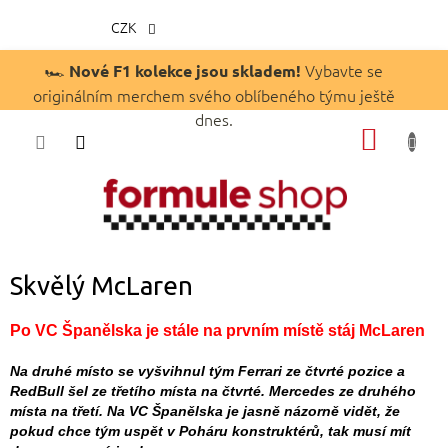
CZK
Přejít
🏎️
Vybavte se
Nové F1 kolekce jsou skladem!
na
originálním merchem svého oblíbeného týmu ještě
obsah
dnes.
NÁKUP
KOŠÍK
Skvělý McLaren
Po VC Španělska je stále na prvním místě stáj McLaren
Na druhé místo se vyšvihnul tým Ferrari ze čtvrté pozice a
RedBull šel ze třetího místa na čtvrté. Mercedes ze druhého
místa na třetí.
Na VC Španělska je jasně názorně vidět, že
pokud chce tým uspět v Poháru konstruktérů, tak musí mít