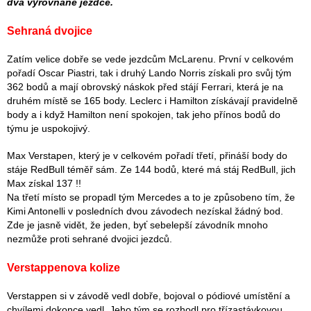
dva vyrovnané jezdce.
Sehraná dvojice
Zatím velice dobře se vede jezdcům McLarenu. První v celkovém
pořadí Oscar Piastri, tak i druhý Lando Norris získali pro svůj tým
362 bodů a mají obrovský náskok před stájí Ferrari, která je na
druhém místě se 165 body. Leclerc i Hamilton získávají pravidelně
body a i když Hamilton není spokojen, tak jeho přínos bodů do
týmu je uspokojivý.
Max Verstapen, který je v celkovém pořadí třetí, přináší body do
stáje RedBull téměř sám. Ze 144 bodů, které má stáj RedBull, jich
Max získal 137 !!
Na třetí místo se propadl tým Mercedes a to je způsobeno tím, že
Kimi Antonelli v posledních dvou závodech nezískal žádný bod.
Zde je jasně vidět, že jeden, byť sebelepší závodník mnoho
nezmůže proti sehrané dvojici jezdců.
Verstappenova kolize
Verstappen si v závodě vedl dobře, bojoval o pódiové umístění a
chvílemi dokonce vedl. Jeho tým se rozhodl pro třízastávkovou