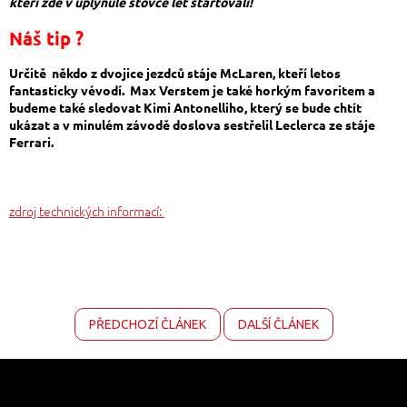
kteří zde v uplynulé stovce let startovali!
Náš tip ?
Určitě někdo z dvojice jezdců stáje McLaren, kteří letos
fantasticky vévodí. Max Verstem je také horkým favoritem a
budeme také sledovat Kimi Antonelliho, který se bude chtít
ukázat a v minulém závodě doslova sestřelil Leclerca ze stáje
Ferrari.
zdroj technických informací:
PŘEDCHOZÍ ČLÁNEK
DALŠÍ ČLÁNEK
Z
á