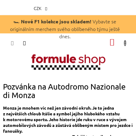
CZK
Přejít
🏎️
Vybavte se
Nové F1 kolekce jsou skladem!
na
originálním merchem svého oblíbeného týmu ještě
obsah
dnes.
NÁKUP
KOŠÍK
Pozvánka na Autodromo Nazionale
di Monza
Monza je mnohem víc než jen závodní okruh. Je to jedna
z největších chloub Itálie a symbol jejího hlubokého vztahu
k motorovému sportu. Jeho historie jde ruku v ruce s vývojem
automobilových závodů a zůstává oblíbeným místem pro jezdce i
fanoušky.