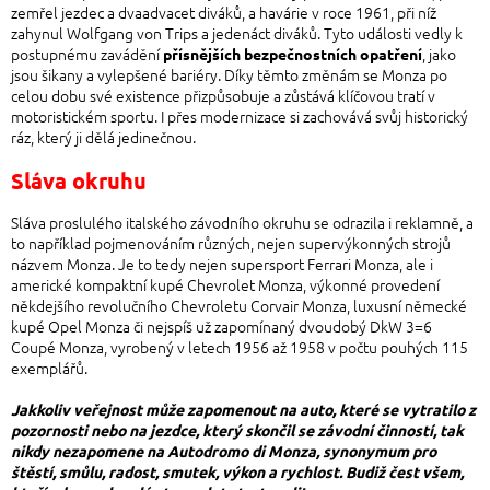
zemřel jezdec a dvaadvacet diváků, a havárie v roce 1961, při níž
zahynul Wolfgang von Trips a jedenáct diváků. Tyto události vedly k
postupnému zavádění
, jako
přísnějších bezpečnostních opatření
jsou šikany a vylepšené bariéry. Díky těmto změnám se Monza po
celou dobu své existence přizpůsobuje a zůstává klíčovou tratí v
motoristickém sportu. I přes modernizace si zachovává svůj historický
ráz, který ji dělá jedinečnou.
Sláva okruhu
Sláva proslulého italského závodního okruhu se odrazila i reklamně, a
to například pojmenováním různých, nejen supervýkonných strojů
názvem Monza. Je to tedy nejen supersport Ferrari Monza, ale i
americké kompaktní kupé Chevrolet Monza, výkonné provedení
někdejšího revolučního Chevroletu Corvair Monza, luxusní německé
kupé Opel Monza či nejspíš už zapomínaný dvoudobý DkW 3=6
Coupé Monza, vyrobený v letech 1956 až 1958 v počtu pouhých 115
exemplářů.
Jakkoliv veřejnost může zapomenout na auto, které se vytratilo z
pozornosti nebo na jezdce, který skončil se závodní činností, tak
nikdy nezapomene na Autodromo di Monza, synonymum pro
štěstí, smůlu, radost, smutek, výkon a rychlost. Budiž čest všem,