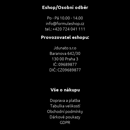
p
a
Eshop/Osobní odběr
t
Po - Pá 10.00 - 14.00
í
info@formuleshop.cz
tel.: +420 724 041 111
Provozovatel eshopu:
Jdunato s.r.o
Baranova 642/30
130 00 Praha 3
IČ: 09689877
DIČ: CZ09689877
Vše o nákupu
Doprava a platba
Tabulka velikostí
Obchodní podmínky
Dárkové poukazy
GDPR