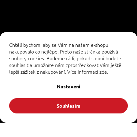
Sledovat na Instagramu
Chtěli bychom, aby se Vám na našem e-shopu
nakupovalo co nejlépe. Proto naše stránka používá
soubory cookies. Budeme rádi, pokud s nimi budete
souhlasit a umožníte nám zprostředkovat Vám ještě
lepší zážitek z nakupování.
Více informací
zde
.
Vytvořil Shoptet
Nastavení
Copyright 2026
. Všechna práva vyhrazena.
Formuleshop.cz
Souhlasím
Upravit nastavení cookies