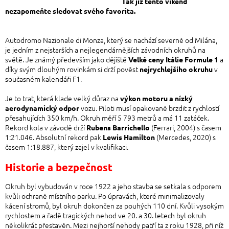
Tak j
iž tento víkend
nezapomeňte sledovat svého favorita.
Autodromo Nazionale di Monza, který se nachází severně od Milána,
je jedním z nejstarších a nejlegendárnějších závodních okruhů na
světě. Je známý především jako dějiště
a
Velké ceny Itálie Formule 1
díky svým dlouhým rovinkám si drží pověst
v
nejrychlejšího okruhu
současném kalendáři F1.
Je to trať, která klade velký důraz na
výkon motoru a nízký
vozu. Piloti musí opakovaně brzdit z rychlostí
aerodynamický odpor
přesahujících 350 km/h. Okruh měří 5 793 metrů a má 11 zatáček.
Rekord kola v závodě drží
(Ferrari, 2004) s časem
Rubens Barrichello
1:21.046. Absolutní rekord pak
(Mercedes, 2020) s
Lewis Hamilton
časem 1:18.887, který zajel v kvalifikaci.
Historie a bezpečnost
Okruh byl vybudován v roce 1922 a jeho stavba se setkala s odporem
kvůli ochraně místního parku. Po úpravách, které minimalizovaly
kácení stromů, byl okruh dokončen za pouhých 110 dní. Kvůli vysokým
rychlostem a řadě tragických nehod ve 20. a 30. letech byl okruh
několikrát přestavěn. Mezi nejhorší nehody patří ta z roku 1928, při níž