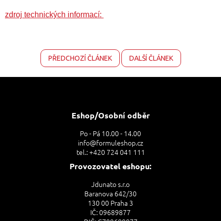
zdroj technických informací:
PŘEDCHOZÍ ČLÁNEK
DALŠÍ ČLÁNEK
Z
á
p
a
Eshop/Osobní odběr
t
Po - Pá 10.00 - 14.00
í
info@formuleshop.cz
tel.: +420 724 041 111
Provozovatel eshopu:
Jdunato s.r.o
Baranova 642/30
130 00 Praha 3
IČ: 09689877