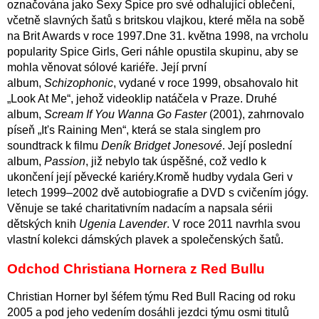
označována jako Sexy Spice pro své odhalující oblečení,
včetně slavných šatů s britskou vlajkou, které měla na sobě
na Brit Awards v roce 1997.
Dne 31. května 1998, na vrcholu
popularity Spice Girls, Geri náhle opustila skupinu, aby se
mohla věnovat sólové kariéře.
Její první
album,
Schizophonic
, vydané v roce 1999, obsahovalo hit
„Look At Me“, jehož videoklip natáčela v Praze.
Druhé
album,
Scream If You Wanna Go Faster
(2001), zahrnovalo
píseň „It's Raining Men“, která se stala singlem pro
soundtrack k filmu
Deník Bridget Jonesové
.
Její poslední
album,
Passion
, již nebylo tak úspěšné, což vedlo k
ukončení její pěvecké kariéry.Kromě hudby vydala Geri v
letech 1999–2002 dvě autobiografie a DVD s cvičením jógy.
Věnuje se také charitativním nadacím a napsala sérii
dětských knih
Ugenia Lavender
. V roce 2011 navrhla svou
vlastní kolekci dámských plavek a společenských šatů.
Odchod Christiana Hornera z Red Bullu
Christian Horner byl šéfem týmu Red Bull Racing od roku
2005 a pod jeho vedením dosáhli jezdci týmu osmi titulů