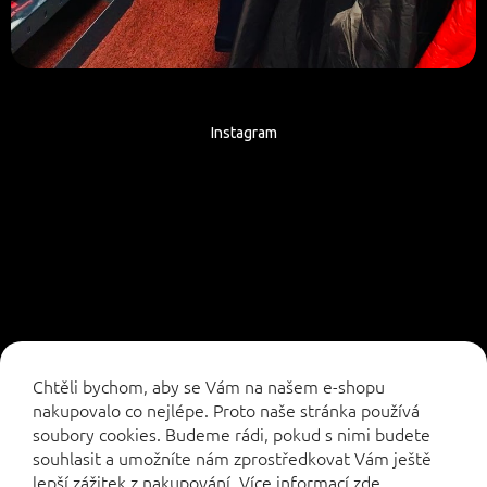
Instagram
Sledovat na Instagramu
Chtěli bychom, aby se Vám na našem e-shopu
nakupovalo co nejlépe. Proto naše stránka používá
soubory cookies. Budeme rádi, pokud s nimi budete
souhlasit a umožníte nám zprostředkovat Vám ještě
lepší zážitek z nakupování.
Více informací
zde
.