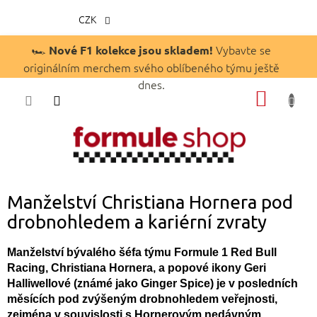
CZK
Přejít
🏎️
Vybavte se
Nové F1 kolekce jsou skladem!
na
originálním merchem svého oblíbeného týmu ještě
obsah
dnes.
NÁKUP
KOŠÍK
Manželství Christiana Hornera pod
drobnohledem a kariérní zvraty
Manželství bývalého šéfa týmu Formule 1 Red Bull
Racing, Christiana Hornera, a popové ikony Geri
Halliwellové (známé jako Ginger Spice) je v posledních
měsících pod zvýšeným drobnohledem veřejnosti,
zejména v souvislosti s Hornerovým nedávným