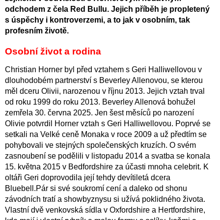
odchodem z čela Red Bullu. Jejich příběh je propletený
s úspěchy i kontroverzemi, a to jak v osobním, tak
profesním životě.
Osobní život a rodina
Christian Horner byl před vztahem s Geri Halliwellovou v
dlouhodobém partnerství s Beverley Allenovou, se kterou
měl dceru Olivii, narozenou v říjnu 2013.
Jejich vztah trval
od roku 1999 do roku 2013. Beverley Allenová bohužel
zemřela 30. června 2025. Jen šest měsíců po narození
Olivie potvrdil Horner vztah s Geri Halliwellovou. Poprvé se
setkali na Velké ceně Monaka v roce 2009 a už předtím se
pohybovali ve stejných společenských kruzích. O svém
zasnoubení se podělili v listopadu 2014 a svatba se konala
15. května 2015 v Bedfordshire za účasti mnoha celebrit. K
oltáři Geri doprovodila její tehdy devítiletá dcera
Bluebell.Pár si své soukromí cení a daleko od shonu
závodních tratí a showbyznysu si užívá poklidného života.
Vlastní dvě venkovská sídla v Oxfordshire a Hertfordshire,