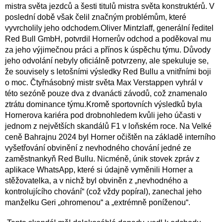
mistra světa jezdců a šesti titulů mistra světa konstruktérů.
V
poslední době však čelil značným problémům, které
vyvrcholily jeho odchodem.
Oliver Mintzlaff, generální ředitel
Red Bull GmbH, potvrdil Hornerův odchod a poděkoval mu
za jeho výjimečnou práci a přínos k úspěchu týmu.
Důvody
jeho odvolání nebyly oficiálně potvrzeny, ale spekuluje se,
že souvisely s letošními výsledky Red Bullu a vnitřními boji
o moc. Čtyřnásobný mistr světa Max Verstappen vyhrál v
této sezóně pouze dva z dvanácti závodů, což znamenalo
ztrátu dominance týmu.
Kromě sportovních výsledků byla
Hornerova kariéra pod drobnohledem kvůli jeho účasti v
jednom z největších skandálů F1 v loňském roce.
Na Velké
ceně Bahrajnu 2024 byl Horner očištěn na základě interního
vyšetřování obvinění z nevhodného chování jedné ze
zaměstnankyň Red Bullu. Nicméně, únik stovek zpráv z
aplikace WhatsApp, které si údajně vyměnili Horner a
stěžovatelka, a v nichž byl obviněn z „nevhodného a
kontrolujícího chování“ (což vždy popíral), zanechal jeho
manželku Geri „ohromenou“ a „extrémně poníženou“.