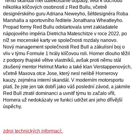
Tento skandál měl dalekosáhlé dopady, vedl k odchodu
několika klíčových osobností z Red Bullu, včetně
designérského guru Adriana Neweyho, šéfdesignéra Roba
Marshalla a sportovního ředitele Jonathana Wheatleyho.
Propad formy Red Bullu odstartovala smrt zakladatele
nápojového impéria Dietricha Mateschitze v roce 2022, po
níž se mocenské karty ve společnosti rozdaly nanovo.
Nový management společnosti Red Bull a zákulisní boj o
vliv v týmu Formule 1 hrály klíčovou roli. Horner dlouho těžil
z podpory thajské větve vlastníků, avšak proti němu stál
zkušený mentor Helmut Marko a také klan Verstappenových,
včetně Maxova otce Jose, který nesl nelibě Hornerovy
kauzy, zejména interní skandál. V moderním motorsportu
platí, že jste jen tak dobří jako váš poslední závod, a jakmile
Red Bull ztratil dominanci a uvnitř týmu to začalo vřít,
Hornera už nedokázaly ve funkci udržet ani jeho dřívější
úspěchy.
zdroj technických informací: