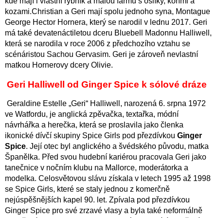
kde mají i vlastní rybník a malou farmu s oslíky, koňmi a
kozami.
Christian a Geri mají spolu jednoho syna, Montague
George Hector Hornera, který se narodil v lednu 2017.
Geri
má také devatenáctiletou dceru Bluebell Madonnu Halliwell,
která se narodila v roce 2006 z předchozího vztahu se
scénáristou Sachou Gervasim.
Geri je zároveň nevlastní
matkou Hornerovy dcery Olivie.
Geri Halliwell od Ginger Spice k sólové dráze
Geraldine Estelle „Geri“ Halliwell, narozená 6. srpna 1972
ve Watfordu, je anglická zpěvačka, textařka, módní
návrhářka a herečka, která se proslavila jako členka
ikonické dívčí skupiny Spice Girls pod přezdívkou
Ginger
Spice
.
Její otec byl anglického a švédského původu, matka
Španělka.
Před svou hudební kariérou pracovala Geri jako
tanečnice v nočním klubu na Mallorce, moderátorka a
modelka.
Celosvětovou slávu získala v letech 1995 až 1998
se Spice Girls, které se staly jednou z komerčně
nejúspěšnějších kapel 90. let.
Zpívala pod přezdívkou
Ginger Spice pro své zrzavé vlasy a byla také neformálně